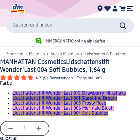
Suchen und finden
IMMERGÜNSTIG online einkaufen
Startseite
Make-up
Augen Make-up
Lidschatten & Paletten
MANHATTAN Cosmetics
Lidschattenstift
Wonder'Last 004 Soft Bubbles, 1,64 g
4.7
(
53 Bewertungen
|
Frage stellen
)
Farbe
Lidschattenstift Wonder'Last 010 Strawberry Milkshake
Lidschattenstift Wonder'Last 001 Starshine Dream
Lidschattenstift Wonder'Last 005 Frosty Rose
Lidschattenstift Wonder'Last 006 Mermaid Blush
Lidschattenstift Wonder'Last 004 Soft Bubbles
9,95 €