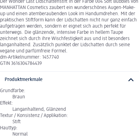
Der Wonder’Last Lidschattenstift in der Farbe 004 Soft Bubbles von
MANHATTAN Cosmetics zaubert ein wunderschönes Augen-Make-
up und einen atemberaubenden Look im Handumdrehen. Mit der
praktischen Stiftform kann der Lidschatten nicht nur ganz einfach
aufgetragen werden, sondern er eignet sich auch perfekt für
unterwegs. Die glänzende, intensive Farbe in hellem Taupe
zeichnet sich durch ihre Wischfestigkeit aus und ist besonders
langanhaltend. Zusätzlich punktet der Lidschatten durch seine
vegane und parfümfreie Formel.
dm-Artikelnummer: 1457740
GTIN 3616304784439
Produktmerkmale
Grundfarbe:
Braun
Effekt:
Langanhaltend, Glänzend
Textur / Konsistenz / Applikation:
Stift
Hauttyp:
Normal