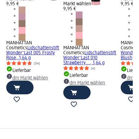
9,95 €
Markt wählen
9,95 €
9,95 €
MANHATTAN
MANHAT
Cosmetics
Lidschattenstift
MANHATTAN
Cosmeti
Wonder'Last 005 Frosty
Cosmetics
Lidschattenstift
Wonder'
Rose, 1,64 g
Wonder'Last 010
Blush, 1,
Strawberry..., 1,64 g
(54)
(4)
Lieferbar
Liefe
Lieferbar
dm Markt wählen
dm Ma
dm Markt wählen