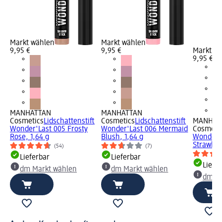
Markt wählen
Markt wählen
9,95 €
9,95 €
Markt w
9,95 €
MANHATTAN
MANHATTAN
Cosmetics
Lidschattenstift
Cosmetics
Lidschattenstift
MANHAT
Wonder'Last 005 Frosty
Wonder'Last 006 Mermaid
Cosmeti
Rose, 1,64 g
Blush, 1,64 g
Wonder'L
Strawberr
(54)
(7)
Lieferbar
Lieferbar
Liefe
dm Markt wählen
dm Markt wählen
dm Ma