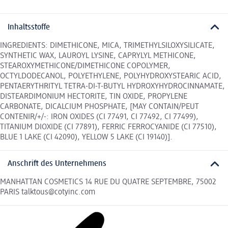
Inhaltsstoffe
INGREDIENTS: DIMETHICONE, MICA, TRIMETHYLSILOXYSILICATE,
SYNTHETIC WAX, LAUROYL LYSINE, CAPRYLYL METHICONE,
STEAROXYMETHICONE/DIMETHICONE COPOLYMER,
OCTYLDODECANOL, POLYETHYLENE, POLYHYDROXYSTEARIC ACID,
PENTAERYTHRITYL TETRA-DI-T-BUTYL HYDROXYHYDROCINNAMATE,
DISTEARDIMONIUM HECTORITE, TIN OXIDE, PROPYLENE
CARBONATE, DICALCIUM PHOSPHATE, [MAY CONTAIN/PEUT
CONTENIR/+/-: IRON OXIDES (CI 77491, CI 77492, CI 77499),
TITANIUM DIOXIDE (CI 77891), FERRIC FERROCYANIDE (CI 77510),
BLUE 1 LAKE (CI 42090), YELLOW 5 LAKE (CI 19140)].
Anschrift des Unternehmens
MANHATTAN COSMETICS 14 RUE DU QUATRE SEPTEMBRE, 75002
PARIS talktous@cotyinc.com