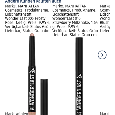
Andere Kunden kauften auch
Marke: MANHATTAN
Marke: MANHATTAN
Marke: 
Cosmetics; Produktname:
Cosmetics; Produktname:
Cosmeti
Lidschattenstift
Lidschattenstift
Lidschatt
Wonder'Last 005 Frosty
Wonder'Last 010
Wonder'
Rose, 1,64 g; Preis: 9,95 €;
Strawberry Milkshake, 1,64
Blush, 1,
Verfügbarkeit: Status Grün
g; Preis: 9,95 €;
Verfügba
Lieferbar, Status Grau dm
Verfügbarkeit: Status Grün
Lieferba
Lieferbar, Status Grau dm
Markt wählen
Markt w