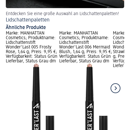
Entdecken Sie eine große Auswahl an Lidschattenpaletten!
So
Lidschattenpaletten
Si
Ähnliche Produkte
Marke: MANHATTAN
Marke: MANHATTAN
Marke: 
Cosmetics; Produktname:
Cosmetics; Produktname:
Cosmeti
Lidschattenstift
Lidschattenstift
Lidschatt
Wonder'Last 005 Frosty
Wonder'Last 006 Mermaid
Wonder'L
Rose, 1,64 g; Preis: 9,95 €;
Blush, 1,64 g; Preis: 9,95 €;
Strawber
Verfügbarkeit: Status Grün
Verfügbarkeit: Status Grün
g; Preis:
Lieferbar, Status Grau dm
Lieferbar, Status Grau dm
Verfügba
Lieferba