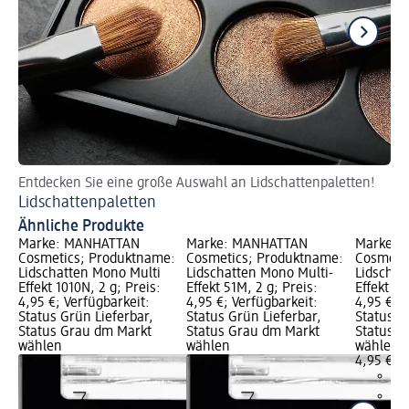
Entdecken Sie eine große Auswahl an Lidschattenpaletten!
So
Lidschattenpaletten
Do
Ähnliche Produkte
Marke: MANHATTAN
Marke: MANHATTAN
Marke: 
Cosmetics; Produktname:
Cosmetics; Produktname:
Cosmeti
Lidschatten Mono Multi
Lidschatten Mono Multi-
Lidschat
Effekt 1010N, 2 g; Preis:
Effekt 51M, 2 g; Preis:
Effekt 96
4,95 €; Verfügbarkeit:
4,95 €; Verfügbarkeit:
4,95 €; V
Status Grün Lieferbar,
Status Grün Lieferbar,
Status G
Status Grau dm Markt
Status Grau dm Markt
Status G
wählen
wählen
wählen
4,95 €