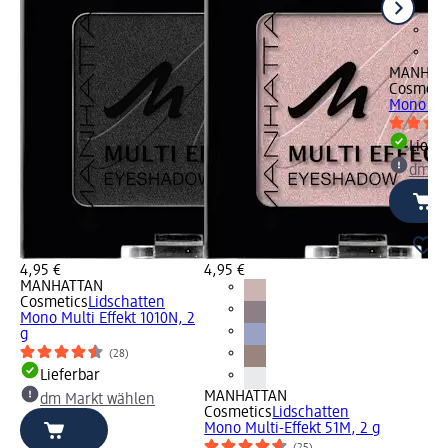
MANHAT
Cosmeti
Mono Mul
Liefe
dm Ma
4,95 €
4,95 €
MANHATTAN
Cosmetics
Lidschatten
Mono Multi Effekt 1010N, 2
g
(28)
Lieferbar
MANHATTAN
dm Markt wählen
Cosmetics
Lidschatten
Mono Multi-Effekt 51M, 2 g
(25)