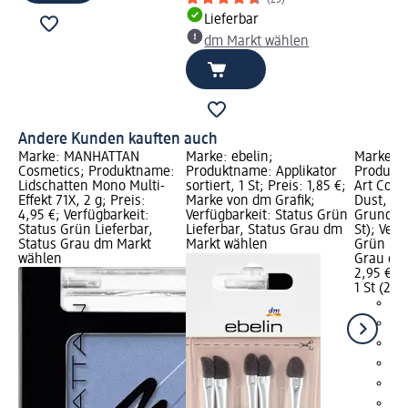
Lieferbar
dm Markt wählen
Andere Kunden kauften auch
Marke: MANHATTAN
Marke: ebelin;
Marke: C
Cosmetics; Produktname:
Produktname: Applikator
Produktn
Lidschatten Mono Multi-
sortiert, 1 St; Preis: 1,85 €;
Art Coul
Effekt 71X, 2 g; Preis:
Marke von dm Grafik;
Dust, 2 g
4,95 €; Verfügbarkeit:
Verfügbarkeit: Status Grün
Grundprei
Status Grün Lieferbar,
Lieferbar, Status Grau dm
St); Verf
Status Grau dm Markt
Markt wählen
Grün Lie
wählen
Grau dm
2,95 €
1 St (2,95