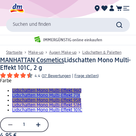
Suchen und finden
IMMERGÜNSTIG online einkaufen
Startseite
Make-up
Augen Make-up
Lidschatten & Paletten
MANHATTAN Cosmetics
Lidschatten Mono Multi-
Effekt 101C, 2 g
4.4
(
37 Bewertungen
|
Frage stellen
)
Farbe
Lidschatten Mono Multi-Effekt 96Q
Lidschatten Mono Multi-Effekt 71X
Lidschatten Mono Multi-Effekt 95R
Lidschatten Mono Multi-Effekt 51M
Lidschatten Mono Multi-Effekt 101C
4,95 €