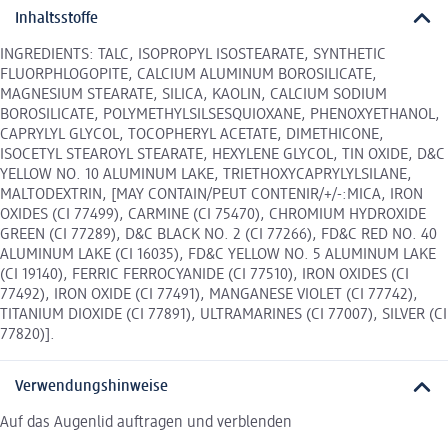
Inhaltsstoffe
INGREDIENTS: TALC, ISOPROPYL ISOSTEARATE, SYNTHETIC
FLUORPHLOGOPITE, CALCIUM ALUMINUM BOROSILICATE,
MAGNESIUM STEARATE, SILICA, KAOLIN, CALCIUM SODIUM
BOROSILICATE, POLYMETHYLSILSESQUIOXANE, PHENOXYETHANOL,
CAPRYLYL GLYCOL, TOCOPHERYL ACETATE, DIMETHICONE,
ISOCETYL STEAROYL STEARATE, HEXYLENE GLYCOL, TIN OXIDE, D&C
YELLOW NO. 10 ALUMINUM LAKE, TRIETHOXYCAPRYLYLSILANE,
MALTODEXTRIN, [MAY CONTAIN/PEUT CONTENIR/+/-:MICA, IRON
OXIDES (CI 77499), CARMINE (CI 75470), CHROMIUM HYDROXIDE
GREEN (CI 77289), D&C BLACK NO. 2 (CI 77266), FD&C RED NO. 40
ALUMINUM LAKE (CI 16035), FD&C YELLOW NO. 5 ALUMINUM LAKE
(CI 19140), FERRIC FERROCYANIDE (CI 77510), IRON OXIDES (CI
77492), IRON OXIDE (CI 77491), MANGANESE VIOLET (CI 77742),
TITANIUM DIOXIDE (CI 77891), ULTRAMARINES (CI 77007), SILVER (CI
77820)].
Verwendungshinweise
Auf das Augenlid auftragen und verblenden