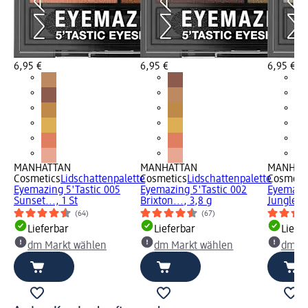
6,95 €
6,95 €
6,95 €
MANHATTAN
MANHATTAN
MANHAT
Cosmetics
Lidschattenpalette
Cosmetics
Lidschattenpalette
Cosmeti
Eyemazing 5'Tastic 005
Eyemazing 5'Tastic 002
Eyemazin
Sunset..., 1 St
Brixton..., 3,8 g
Jungle...
(64)
(67)
Lieferbar
Lieferbar
Liefe
dm Markt wählen
dm Markt wählen
dm Ma