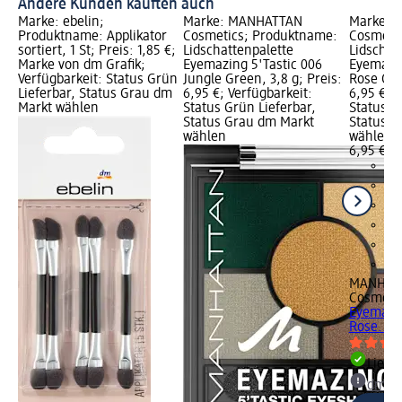
Andere Kunden kauften auch
Marke: ebelin;
Marke: MANHATTAN
Marke: 
Produktname: Applikator
Cosmetics; Produktname:
Cosmeti
sortiert, 1 St; Preis: 1,85 €;
Lidschattenpalette
Lidschat
Marke von dm Grafik;
Eyemazing 5'Tastic 006
Eyemazin
Verfügbarkeit: Status Grün
Jungle Green, 3,8 g; Preis:
Rose Quar
Lieferbar, Status Grau dm
6,95 €; Verfügbarkeit:
6,95 €; V
Markt wählen
Status Grün Lieferbar,
Status G
Status Grau dm Markt
Status G
wählen
wählen
6,95 €
MANHAT
Cosmeti
Eyemazin
Rose..., 
Liefe
dm Ma