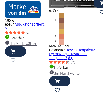
6,95 €
1,85 €
ebelin
Applikator sortiert, 1
St
(2)
Lieferbar
dm Markt wählen
MANHATTAN
Cosmetics
Lidschattenpalette
Eyemazing 5'Tastic 006
Jungle..., 3,8 g
(65)
Lieferbar
dm Markt wählen