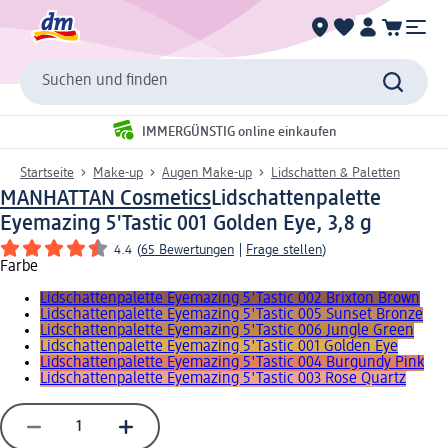
Suchen und finden
IMMERGÜNSTIG online einkaufen
Startseite
Make-up
Augen Make-up
Lidschatten & Paletten
MANHATTAN Cosmetics
Lidschattenpalette
Eyemazing 5'Tastic 001 Golden Eye, 3,8 g
4.4
(
65 Bewertungen
|
Frage stellen
)
Farbe
Lidschattenpalette Eyemazing 5'Tastic 002 Brixton Brown
Lidschattenpalette Eyemazing 5'Tastic 005 Sunset Bronze
Lidschattenpalette Eyemazing 5'Tastic 006 Jungle Green
Lidschattenpalette Eyemazing 5'Tastic 001 Golden Eye
Lidschattenpalette Eyemazing 5'Tastic 004 Burgundy Pink
Lidschattenpalette Eyemazing 5'Tastic 003 Rose Quartz