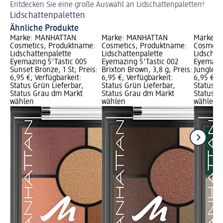
Entdecken Sie eine große Auswahl an Lidschattenpaletten!
So
Lidschattenpaletten
Do
Ähnliche Produkte
Marke: MANHATTAN
Marke: MANHATTAN
Marke: 
Cosmetics; Produktname:
Cosmetics; Produktname:
Cosmeti
Lidschattenpalette
Lidschattenpalette
Lidschat
Eyemazing 5'Tastic 005
Eyemazing 5'Tastic 002
Eyemazin
Sunset Bronze, 1 St; Preis:
Brixton Brown, 3,8 g; Preis:
Jungle Gr
6,95 €; Verfügbarkeit:
6,95 €; Verfügbarkeit:
6,95 €; V
Status Grün Lieferbar,
Status Grün Lieferbar,
Status G
Status Grau dm Markt
Status Grau dm Markt
Status G
wählen
wählen
wählen