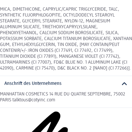
MICA, DIMETHICONE, CAPRYLIC/CAPRIC TRIGLYCERIDE, TALC,
SYNTHETIC FLUORPHLOGOPITE, OCTYLDODECYL STEAROYL
STEARATE, GLYCERYL STEARATE, NYLON-12, MAGNESIUM
ALUMINUM SILICATE, TRIETHOXYCAPRYLYLSILANE,
PHENOXYETHANOL, CALCIUM SODIUM BOROSILICATE, SILICA,
POTASSIUM SORBATE, CALCIUM TITANIUM BOROSILICATE, XANTHAN
GUM, ETHYLHEXYLGLYCERIN, TIN OXIDE, [MAY CONTAIN/PEUT
CONTENIR/+/-:IRON OXIDES (CI 77491, CI 77492, CI 77499),
TITANIUM DIOXIDE (CI 77891), MANGANESE VIOLET (CI 77742),
ULTRAMARINES (CI 77007), FD&C BLUE NO. 1 ALUMINUM LAKE (CI
42090), CARMINE (CI 75470), D&C BLACK NO. 2 [NANO] (CI 77266)].
Anschrift des Unternehmens
MANHATTAN COSMETICS 14 RUE DU QUATRE SEPTEMBRE, 75002
PARIS talktous@cotyinc.com