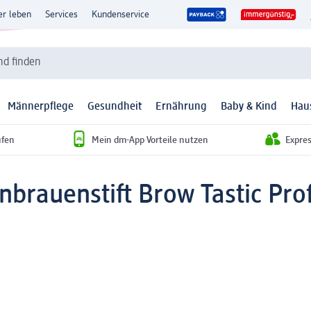
er leben
Services
Kundenservice
d finden
Männerpflege
Gesundheit
Ernährung
Baby & Kind
Hau
ufen
Mein dm-App Vorteile nutzen
Expre
brauenstift Brow Tastic Prof