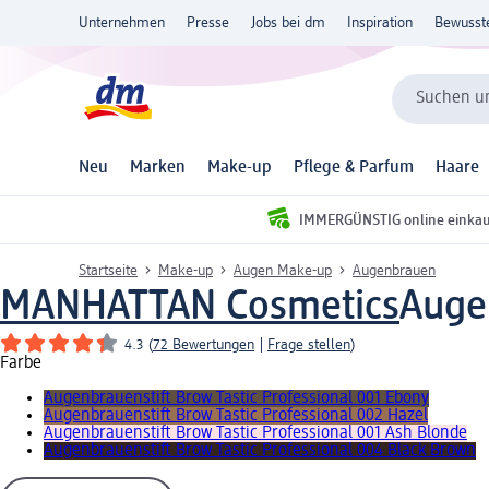
Unternehmen
Presse
Jobs bei dm
Inspiration
Bewusst
Suchen un
Neu
Marken
Make-up
Pflege & Parfum
Haare
IMMERGÜNSTIG online einka
Startseite
Make-up
Augen Make-up
Augenbrauen
MANHATTAN Cosmetics
Augen
4.3
(
72 Bewertungen
|
Frage stellen
)
Farbe
Augenbrauenstift Brow Tastic Professional 001 Ebony
Augenbrauenstift Brow Tastic Professional 002 Hazel
Augenbrauenstift Brow Tastic Professional 001 Ash Blonde
Augenbrauenstift Brow Tastic Professional 004 Black Brown