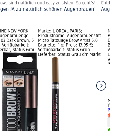
rows sind natürlich und easy zu stylen! So geht's!
Entdecken Sie 
agen JA zu natürlich schönen Augenbrauen!
Augenbrauen
LINE NEW YORK;
Marke: L'ORÉAL PARiS;
Marke: MAY
Augenbrauengel
Produktname: Augenbrauenstift
Produktnam
t 03 Dark Brown, 5
Micro Tatouage Brow Artist 5.0
Express Bro
; Verfügbarkeit:
Brunette, 1 g; Preis: 13,95 €;
Brown, 0,09 
erbar, Status Grau
Verfügbarkeit: Status Grün
Verfügbarke
Lieferbar, Status Grau dm Markt
Lieferbar, 
wählen
9,95 €
MAYBELLIN
YORK
Augenb
Brow Ultra S
Hinweis