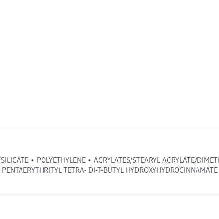
SILICATE • POLYETHYLENE • ACRYLATES/STEARYL ACRYLATE/DIME
PENTAERYTHRITYL TETRA- DI-T-BUTYL HYDROXYHYDROCINNAMATE ● [+