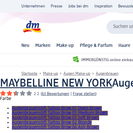
Unternehmen
Presse
Jobs bei dm
Inspiration
Bewusst
Suchen un
Neu
Marken
Make-up
Pflege & Parfum
Haare
IMMERGÜNSTIG online einka
Startseite
Make-up
Augen Make-up
Augenbrauen
MAYBELLINE NEW YORK
Auge
2.2
(
63 Bewertungen
|
Frage stellen
)
Farbe
Augenbrauenstift Tattoo Brow 07 Deep Brown
Augenbrauenstift Tattoo Brow 05 Medium Brown
Augenbrauenstift Tattoo Brow 03 Soft Brown
Augenbrauenstift Tattoo Brow 02 Blonde
Augenbrauenstift Tattoo Brow 06 Ash Brown