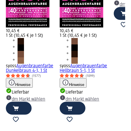
dm Ma
10,45 €
10,45 €
1 St (10,45 € je 1 St)
1 St (10,45 € je 1 St)
syoss
Augenbrauenfarbe
syoss
Augenbrauenfarbe
Dunkelbraun 4-1, 1 St
Hellbraun 5-1, 1 St
(1577)
(1099)
Hinweise
Hinweise
Lieferbar
Lieferbar
dm Markt wählen
dm Markt wählen