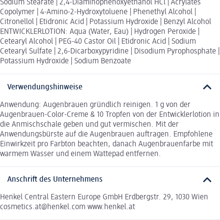
Sodium Stearate | 2,4-Diaminophenoxyethanol HCl | Acrylates
Copolymer | 4-Amino-2-Hydroxytoluene | Phenethyl Alcohol |
Citronellol | Etidronic Acid | Potassium Hydroxide | Benzyl Alcohol
ENTWICKLERLOTION: Aqua (Water, Eau) | Hydrogen Peroxide |
Cetearyl Alcohol | PEG-40 Castor Oil | Etidronic Acid | Sodium
Cetearyl Sulfate | 2,6-Dicarboxypyridine | Disodium Pyrophosphate |
Potassium Hydroxide | Sodium Benzoate
Verwendungshinweise
Anwendung: Augenbrauen gründlich reinigen. 1 g von der
Augenbrauen-Color-Creme & 10 Tropfen von der Entwicklerlotion in
die Anmischschale geben und gut vermischen. Mit der
Anwendungsbürste auf die Augenbrauen auftragen. Empfohlene
Einwirkzeit pro Farbton beachten, danach Augenbrauenfarbe mit
warmem Wasser und einem Wattepad entfernen.
Anschrift des Unternehmens
Henkel Central Eastern Europe GmbH Erdbergstr. 29, 1030 Wien
cosmetics.at@henkel.com www.henkel.at