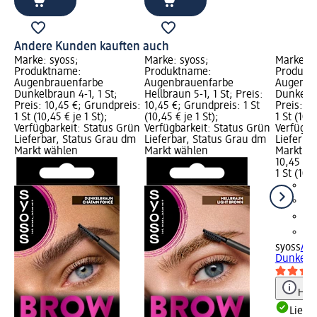
Andere Kunden kauften auch
Marke: syoss;
Marke: syoss;
Marke: s
Produktname:
Produktname:
Produkt
Augenbrauenfarbe
Augenbrauenfarbe
Augenbr
Dunkelbraun 4-1, 1 St;
Hellbraun 5-1, 1 St; Preis:
Dunkelblo
Preis: 10,45 €; Grundpreis:
10,45 €; Grundpreis: 1 St
Preis: 1
1 St (10,45 € je 1 St);
(10,45 € je 1 St);
1 St (10,4
Verfügbarkeit: Status Grün
Verfügbarkeit: Status Grün
Verfügba
Lieferbar, Status Grau dm
Lieferbar, Status Grau dm
Lieferba
Markt wählen
Markt wählen
Markt w
10,45 €
1 St (10,4
syoss
Au
Dunkelblo
Hinw
Liefe