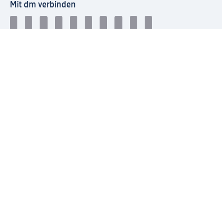
Mit dm verbinden
dm Newsletter: Keine Infos mehr verpassen
Jetzt zum dm Newsletter anmelden
Mein dm-App herunterladen