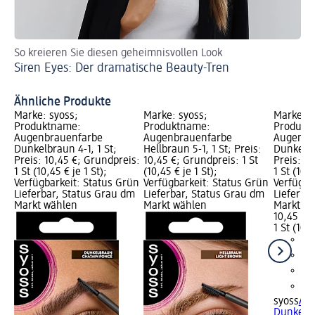
So kreieren Sie diesen geheimnisvollen Look
Na
Siren Eyes: Der dramatische Beauty-Tren
Br
Ähnliche Produkte
Marke: syoss;
Marke: syoss;
Marke: s
Produktname:
Produktname:
Produkt
Augenbrauenfarbe
Augenbrauenfarbe
Augenbr
Dunkelbraun 4-1, 1 St;
Hellbraun 5-1, 1 St; Preis:
Dunkelblo
Preis: 10,45 €; Grundpreis:
10,45 €; Grundpreis: 1 St
Preis: 1
1 St (10,45 € je 1 St);
(10,45 € je 1 St);
1 St (10,4
Verfügbarkeit: Status Grün
Verfügbarkeit: Status Grün
Verfügba
Lieferbar, Status Grau dm
Lieferbar, Status Grau dm
Lieferba
Markt wählen
Markt wählen
Markt w
10,45 €
1 St (10,4
syoss
Au
Dunkelblo