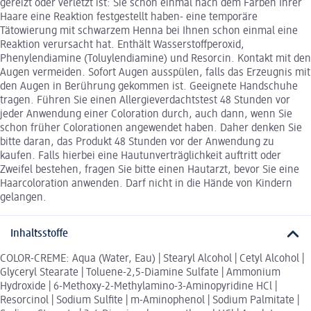
gereizt oder verletzt ist: Sie schon einmal nach dem Färben Ihrer
Haare eine Reaktion festgestellt haben- eine temporäre
Tätowierung mit schwarzem Henna bei Ihnen schon einmal eine
Reaktion verursacht hat. Enthält Wasserstoffperoxid,
Phenylendiamine (Toluylendiamine) und Resorcin. Kontakt mit den
Augen vermeiden. Sofort Augen ausspülen, falls das Erzeugnis mit
den Augen in Berührung gekommen ist. Geeignete Handschuhe
tragen. Führen Sie einen Allergieverdachtstest 48 Stunden vor
jeder Anwendung einer Coloration durch, auch dann, wenn Sie
schon früher Colorationen angewendet haben. Daher denken Sie
bitte daran, das Produkt 48 Stunden vor der Anwendung zu
kaufen. Falls hierbei eine Hautunverträglichkeit auftritt oder
Zweifel bestehen, fragen Sie bitte einen Hautarzt, bevor Sie eine
Haarcoloration anwenden. Darf nicht in die Hände von Kindern
gelangen.
Inhaltsstoffe
COLOR-CREME: Aqua (Water, Eau) | Stearyl Alcohol | Cetyl Alcohol |
Glyceryl Stearate | Toluene-2,5-Diamine Sulfate | Ammonium
Hydroxide | 6-Methoxy-2-Methylamino-3-Aminopyridine HCl |
Resorcinol | Sodium Sulfite | m-Aminophenol | Sodium Palmitate |