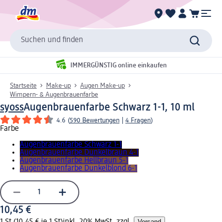
Suchen und finden
IMMERGÜNSTIG online einkaufen
Startseite
Make-up
Augen Make-up
Wimpern- & Augenbrauenfarbe
syoss
Augenbrauenfarbe Schwarz 1-1, 10 ml
4.6
(
590 Bewertungen
|
4 Fragen
)
Farbe
Augenbrauenfarbe Schwarz 1-1
Augenbrauenfarbe Dunkelbraun 4-1
Augenbrauenfarbe Hellbraun 5-1
Augenbrauenfarbe Dunkelblond 6-1
10,45 €
1 St (10,45 € je 1 St)
inkl. 20% MwSt. zzgl.
Versand