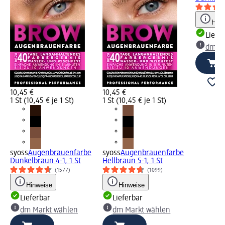
Hinw
Liefe
dm Ma
10,45 €
10,45 €
1 St (10,45 € je 1 St)
1 St (10,45 € je 1 St)
syoss
Augenbrauenfarbe
syoss
Augenbrauenfarbe
Dunkelbraun 4-1, 1 St
Hellbraun 5-1, 1 St
(1577)
(1099)
Hinweise
Hinweise
Lieferbar
Lieferbar
dm Markt wählen
dm Markt wählen