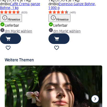
1 kg (17,95 € je 1 kg)
1 kg (17,95 € je 1 kg)
dmBio
Caffè Crema ganze
dmBio
Espresso Ganze Bohne,
Bohne, 1 kg
1 000 g
(820)
(405)
Hinweise
Hinweise
Lieferbar
Lieferbar
dm Markt wählen
dm Markt wählen
Weitere Themen