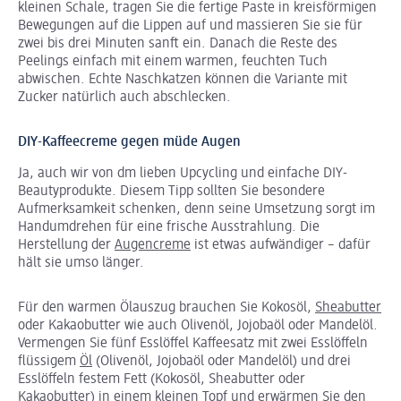
kleinen Schale, tragen Sie die fertige Paste in kreisförmigen
Bewegungen auf die Lippen auf und massieren Sie sie für
zwei bis drei Minuten sanft ein. Danach die Reste des
Peelings einfach mit einem warmen, feuchten Tuch
abwischen. Echte Naschkatzen können die Variante mit
Zucker natürlich auch abschlecken.
DIY-Kaffeecreme gegen müde Augen
Ja, auch wir von dm lieben Upcycling und einfache DIY-
Beautyprodukte. Diesem Tipp sollten Sie besondere
Aufmerksamkeit schenken, denn seine Umsetzung sorgt im
Handumdrehen für eine frische Ausstrahlung. Die
Herstellung der
Augencreme
ist etwas aufwändiger – dafür
hält sie umso länger.
Für den warmen Ölauszug brauchen Sie Kokosöl,
Sheabutter
oder Kakaobutter wie auch Olivenöl, Jojobaöl oder Mandelöl.
Vermengen Sie fünf Esslöffel Kaffeesatz mit zwei Esslöffeln
flüssigem
Öl
(Olivenöl, Jojobaöl oder Mandelöl) und drei
Esslöffeln festem Fett (Kokosöl, Sheabutter oder
Kakaobutter) in einem kleinen Topf und erwärmen Sie den