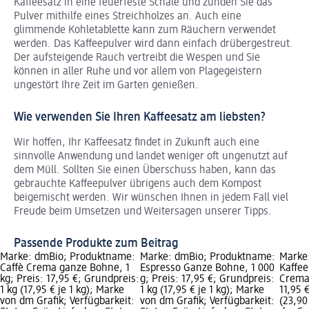
Kaffeesatz in eine feuerfeste Schale und zünden Sie das
Pulver mithilfe eines Streichholzes an. Auch eine
glimmende Kohletablette kann zum Räuchern verwendet
werden. Das Kaffeepulver wird dann einfach drübergestreut.
Der aufsteigende Rauch vertreibt die Wespen und Sie
können in aller Ruhe und vor allem von Plagegeistern
ungestört Ihre Zeit im Garten genießen.
Wie verwenden Sie Ihren Kaffeesatz am liebsten?
Wir hoffen, Ihr Kaffeesatz findet in Zukunft auch eine
sinnvolle Anwendung und landet weniger oft ungenutzt auf
dem Müll. Sollten Sie einen Überschuss haben, kann das
gebrauchte Kaffeepulver übrigens auch dem Kompost
beigemischt werden. Wir wünschen Ihnen in jedem Fall viel
Freude beim Umsetzen und Weitersagen unserer Tipps.
Passende Produkte zum Beitrag
Marke: dmBio; Produktname:
Marke: dmBio; Produktname:
Marke
Caffè Crema ganze Bohne, 1
Espresso Ganze Bohne, 1 000
Kaffee
kg; Preis: 17,95 €; Grundpreis:
g; Preis: 17,95 €; Grundpreis:
Crema 
1 kg (17,95 € je 1 kg); Marke
1 kg (17,95 € je 1 kg); Marke
11,95 
von dm Grafik; Verfügbarkeit:
von dm Grafik; Verfügbarkeit:
(23,90