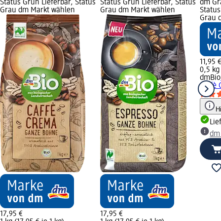
Status Grün Lieferbar, Status
Status Grün Lieferbar, Status
dm Gra
Grau dm Markt wählen
Grau dm Markt wählen
Status
Grau 
11,95 
0,5 kg 
dmBio
Caffè 
H
Lie
dm
17,95 €
17,95 €