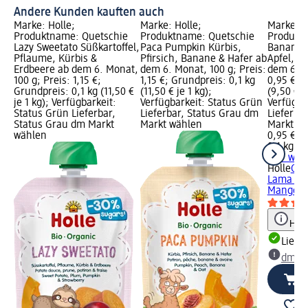
Andere Kunden kauften auch
Marke: Holle;
Marke: Holle;
Marke: H
Produktname: Quetschie
Produktname: Quetschie
Produkt
Lazy Sweetato Süßkartoffel,
Paca Pumpkin Kürbis,
Banana 
Pflaume, Kürbis &
Pfirsich, Banane & Hafer ab
Apfel, M
Erdbeere ab dem 6. Monat,
dem 6. Monat, 100 g; Preis:
dem 6. M
100 g; Preis: 1,15 €;
1,15 €; Grundpreis: 0,1 kg
0,95 €; 
Grundpreis: 0,1 kg (11,50 €
(11,50 € je 1 kg);
(9,50 € j
je 1 kg); Verfügbarkeit:
Verfügbarkeit: Status Grün
Verfügba
Status Grün Lieferbar,
Lieferbar, Status Grau dm
Lieferba
Status Grau dm Markt
Markt wählen
Markt w
wählen
0,95 €
0,1 kg (9
+ 17 wei
Holle
Que
Lama Ban
Mango &.
Hinw
Liefe
dm Ma