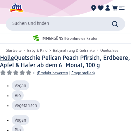
Suchen und finden
IMMERGÜNSTIG online einkaufen
Startseite
Baby & Kind
Babynahrung & Getränke
Quetschies
Holle
Quetschie Pelican Peach Pfirsich, Erdbeere,
Apfel & Hafer ab dem 6. Monat, 100 g
0
(
Produkt bewerten
|
Frage stellen
)
Vegan
Bio
Vegetarisch
Vegan
Bio