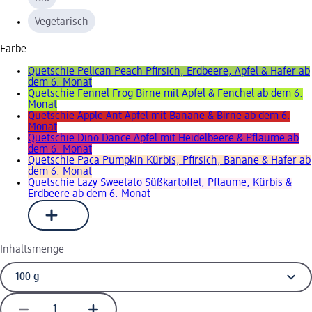
Vegetarisch
Farbe
Quetschie Pelican Peach Pfirsich, Erdbeere, Apfel & Hafer ab
dem 6. Monat
Quetschie Fennel Frog Birne mit Apfel & Fenchel ab dem 6.
Monat
Quetschie Apple Ant Apfel mit Banane & Birne ab dem 6.
Monat
Quetschie Dino Dance Apfel mit Heidelbeere & Pflaume ab
dem 6. Monat
Quetschie Paca Pumpkin Kürbis, Pfirsich, Banane & Hafer ab
dem 6. Monat
Quetschie Lazy Sweetato Süßkartoffel, Pflaume, Kürbis &
Erdbeere ab dem 6. Monat
Inhaltsmenge