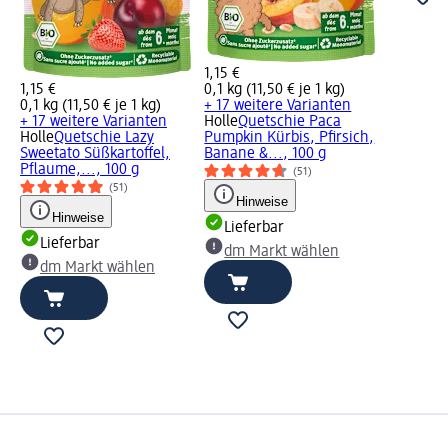
1,15 €
1,15 €
0,1 kg (11,50 € je 1 kg)
0,1 kg (11,50 € je 1 kg)
+ 17 weitere Varianten
+ 17 weitere Varianten
Holle
Quetschie Paca
Holle
Quetschie Lazy
Pumpkin Kürbis, Pfirsich,
Sweetato Süßkartoffel,
Banane &..., 100 g
Pflaume,..., 100 g
(51)
(51)
Hinweise
Hinweise
Lieferbar
Lieferbar
dm Markt wählen
dm Markt wählen