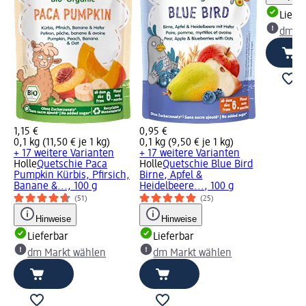
Liefe
dm Ma
1,15 €
0,95 €
0,1 kg (11,50 € je 1 kg)
0,1 kg (9,50 € je 1 kg)
+ 17 weitere Varianten
+ 17 weitere Varianten
Holle
Quetschie Paca
Holle
Quetschie Blue Bird
Pumpkin Kürbis, Pfirsich,
Birne, Apfel &
Banane &..., 100 g
Heidelbeere..., 100 g
(51)
(25)
Hinweise
Hinweise
Lieferbar
Lieferbar
dm Markt wählen
dm Markt wählen