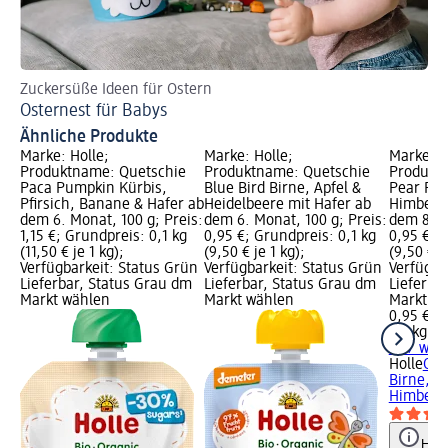
Zuckersüße Ideen für Ostern
Da
Osternest für Babys
Fl
Ähnliche Produkte
Marke: Holle;
Marke: Holle;
Marke: H
Produktname: Quetschie
Produktname: Quetschie
Produkt
Paca Pumpkin Kürbis,
Blue Bird Birne, Apfel &
Pear Pon
Pfirsich, Banane & Hafer ab
Heidelbeere mit Hafer ab
Himbeere
dem 6. Monat, 100 g; Preis:
dem 6. Monat, 100 g; Preis:
dem 8. M
1,15 €; Grundpreis: 0,1 kg
0,95 €; Grundpreis: 0,1 kg
0,95 €; 
(11,50 € je 1 kg);
(9,50 € je 1 kg);
(9,50 € j
Verfügbarkeit: Status Grün
Verfügbarkeit: Status Grün
Verfügba
Lieferbar, Status Grau dm
Lieferbar, Status Grau dm
Lieferba
Markt wählen
Markt wählen
Markt w
0,95 €
0,1 kg (9
+ 17 wei
Holle
Que
Birne, Pf
Himbeere
Hinw