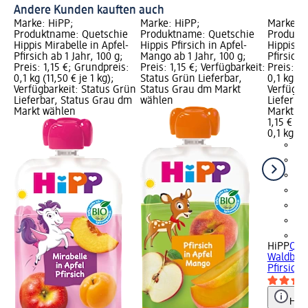
Andere Kunden kauften auch
Marke: HiPP;
Marke: HiPP;
Marke: H
Produktname: Quetschie
Produktname: Quetschie
Produkt
Hippis Mirabelle in Apfel-
Hippis Pfirsich in Apfel-
Hippis W
Pfirsich ab 1 Jahr, 100 g;
Mango ab 1 Jahr, 100 g;
Pfirsich 
Preis: 1,15 €; Grundpreis:
Preis: 1,15 €; Verfügbarkeit:
Preis: 1,
0,1 kg (11,50 € je 1 kg);
Status Grün Lieferbar,
0,1 kg (11
Verfügbarkeit: Status Grün
Status Grau dm Markt
Verfügba
Lieferbar, Status Grau dm
wählen
Lieferba
Markt wählen
Markt w
1,15 €
0,1 kg (11
+5
HiPP
Que
Waldbeer
Pfirsich 
Hinw