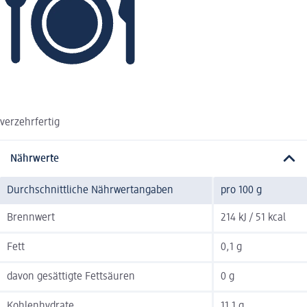
verzehrfertig
Nährwerte
Durchschnittliche Nährwertangaben
pro 100 g
Brennwert
214 kJ / 51 kcal
Fett
0,1 g
davon gesättigte Fettsäuren
0 g
Kohlenhydrate
11,1 g