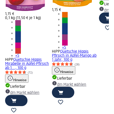
Liefe
1,15 €
dm Ma
1,15 €
0,1 kg (11,50 € je 1 kg)
+5
HiPP
Quetschie Hippis
+5
Pfirsich in Apfel-Mango ab
HiPP
Quetschie Hippis
1 Jahr, 100 g
Mirabelle in Apfel-Pfirsich
(28)
ab 1..., 100 g
Hinweise
(72)
Lieferbar
Hinweise
dm Markt wählen
Lieferbar
dm Markt wählen