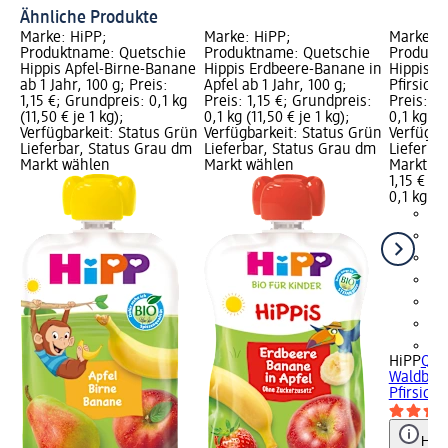
Ähnliche Produkte
Marke: HiPP;
Marke: HiPP;
Marke: H
Produktname: Quetschie
Produktname: Quetschie
Produkt
Hippis Apfel-Birne-Banane
Hippis Erdbeere-Banane in
Hippis W
ab 1 Jahr, 100 g; Preis:
Apfel ab 1 Jahr, 100 g;
Pfirsich 
1,15 €; Grundpreis: 0,1 kg
Preis: 1,15 €; Grundpreis:
Preis: 1,
(11,50 € je 1 kg);
0,1 kg (11,50 € je 1 kg);
0,1 kg (11
Verfügbarkeit: Status Grün
Verfügbarkeit: Status Grün
Verfügba
Lieferbar, Status Grau dm
Lieferbar, Status Grau dm
Lieferba
Markt wählen
Markt wählen
Markt w
1,15 €
0,1 kg (11
+5
HiPP
Que
Waldbeer
Pfirsich 
Hinw