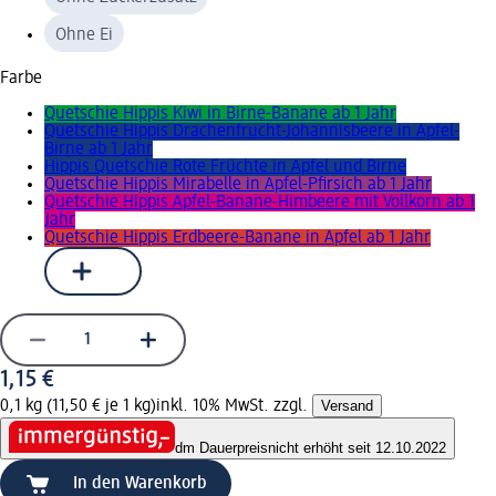
Ohne Ei
Farbe
Quetschie Hippis Kiwi in Birne-Banane ab 1 Jahr
Quetschie Hippis Drachenfrucht-Johannisbeere in Apfel-
Birne ab 1 Jahr
Hippis Quetschie Rote Früchte in Apfel und Birne
Quetschie Hippis Mirabelle in Apfel-Pfirsich ab 1 Jahr
Quetschie Hippis Apfel-Banane-Himbeere mit Vollkorn ab 1
Jahr
Quetschie Hippis Erdbeere-Banane in Apfel ab 1 Jahr
1,15 €
0,1 kg (11,50 € je 1 kg)
inkl. 10% MwSt. zzgl.
Versand
dm Dauerpreis
nicht erhöht seit 12.10.2022
In den Warenkorb