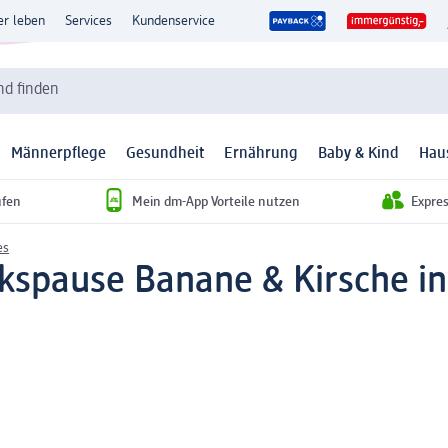
er leben
Services
Kundenservice
d finden
Männerpflege
Gesundheit
Ernährung
Baby & Kind
Hau
ufen
Mein dm-App Vorteile nutzen
Expre
es
spause Banane & Kirsche in A