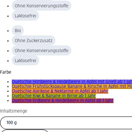
Ohne Konservierungsstoffe
Laktosefrei
Bio
Ohne Zuckerzusatz
Ohne Konservierungsstoffe
Laktosefrei
Farbe
Quetschie Himbeere & Heidelbeere in Apfel mit Grieß ab 1 Ja
Quetschie Frühstückspause Banane & Kirsche in Apfel mit Müs
Quetschie Aprikose & Nektarine in Apfel ab 1 Jahr
Quetschie Kiwi & Banane in Birne ab 1 Jahr
Quetschie Erdbeere & Heidelbeere in Apfel ab 1 Jahr
Inhaltsmenge