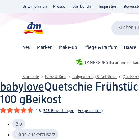
Unternehmen
Presse
Jobs bei dm
Inspiration
Bewusst
Suchen un
Neu
Marken
Make-up
Pflege & Parfum
Haare
IMMERGÜNSTIG online einka
Startseite
Baby & Kind
Babynahrung & Getränke
Quetschi
babylove
Quetschie Frühstück
100 g
Beikost
4.8
(
323 Bewertungen
|
Frage stellen
)
Bio
Ohne Zuckerzusatz