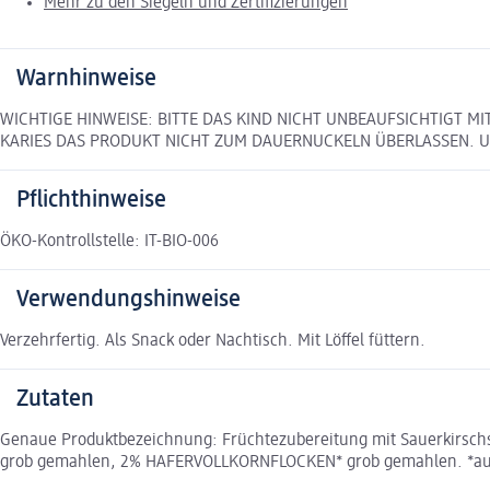
Mehr zu den Siegeln und Zertifizierungen
Warnhinweise
WICHTIGE HINWEISE: BITTE DAS KIND NICHT UNBEAUFSICHTIGT 
KARIES DAS PRODUKT NICHT ZUM DAUERNUCKELN ÜBERLASSEN. Unt
Pflichthinweise
ÖKO-Kontrollstelle: IT-BIO-006
Verwendungshinweise
Verzehrfertig. Als Snack oder Nachtisch. Mit Löffel füttern.
Zutaten
Genaue Produktbezeichnung: Früchtezubereitung mit Sauerkirschs
grob gemahlen, 2% HAFERVOLLKORNFLOCKEN* grob gemahlen. *aus kon