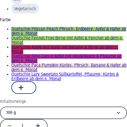
Vegetarisch
Farbe
Quetschie Pelican Peach Pfirsich, Erdbeere, Apfel & Hafer ab
dem 6. Monat
Quetschie Fennel Frog Birne mit Apfel & Fenchel ab dem 6.
Monat
Quetschie Apple Ant Apfel mit Banane & Birne ab dem 6.
Monat
Quetschie Dino Dance Apfel mit Heidelbeere & Pflaume ab
dem 6. Monat
Quetschie Paca Pumpkin Kürbis, Pfirsich, Banane & Hafer ab
dem 6. Monat
Quetschie Lazy Sweetato Süßkartoffel, Pflaume, Kürbis &
Erdbeere ab dem 6. Monat
Inhaltsmenge