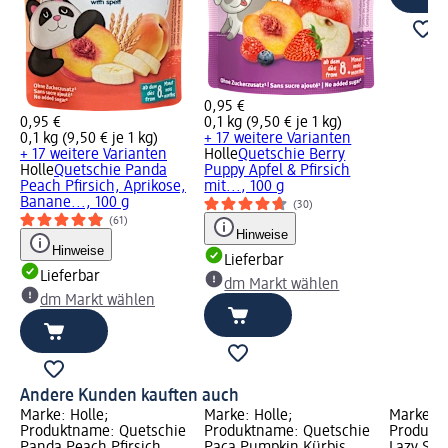
0,95 €
0,95 €
0,1 kg (9,50 € je 1 kg)
0,1 kg (9,50 € je 1 kg)
+ 17 weitere Varianten
+ 17 weitere Varianten
Holle
Quetschie Berry
Holle
Quetschie Panda
Puppy Apfel & Pfirsich
Peach Pfirsich, Aprikose,
mit..., 100 g
Banane..., 100 g
(30)
(61)
Hinweise
Hinweise
Lieferbar
Lieferbar
dm Markt wählen
dm Markt wählen
Andere Kunden kauften auch
Marke: Holle;
Marke: Holle;
Marke: H
Produktname: Quetschie
Produktname: Quetschie
Produkt
Panda Peach Pfirsich,
Paca Pumpkin Kürbis,
Lazy Swe