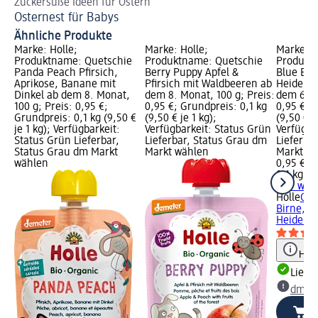
Zuckersüße Ideen für Ostern
Pr
Osternest für Babys
Ba
Ähnliche Produkte
Marke: Holle;
Marke: Holle;
Marke: H
Produktname: Quetschie
Produktname: Quetschie
Produkt
Panda Peach Pfirsich,
Berry Puppy Apfel &
Blue Bird
Aprikose, Banane mit
Pfirsich mit Waldbeeren ab
Heidelbe
Dinkel ab dem 8. Monat,
dem 8. Monat, 100 g; Preis:
dem 6. M
100 g; Preis: 0,95 €;
0,95 €; Grundpreis: 0,1 kg
0,95 €; 
Grundpreis: 0,1 kg (9,50 €
(9,50 € je 1 kg);
(9,50 € j
je 1 kg); Verfügbarkeit:
Verfügbarkeit: Status Grün
Verfügba
Status Grün Lieferbar,
Lieferbar, Status Grau dm
Lieferba
Status Grau dm Markt
Markt wählen
Markt w
wählen
0,95 €
0,1 kg (9
+ 17 wei
Holle
Que
Birne, Ap
Heidelbee
Hinw
Liefe
dm Ma