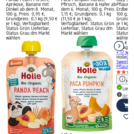
Aprikose, Banane mit
Pfirsich, Banane & Hafer ab
Pflaume,
Dinkel ab dem 8. Monat,
dem 6. Monat, 100 g; Preis:
Erdbeere
100 g; Preis: 0,95 €;
1,15 €; Grundpreis: 0,1 kg
100 g; Pr
Grundpreis: 0,1 kg (9,50 €
(11,50 € je 1 kg);
Grundprei
je 1 kg); Verfügbarkeit:
Verfügbarkeit: Status Grün
je 1 kg);
Status Grün Lieferbar,
Lieferbar, Status Grau dm
Status G
Status Grau dm Markt
Markt wählen
Status G
wählen
wählen
1,15 €
0,1 kg (11
+ 17 wei
Holle
Que
Sweetato
Pflaume,
Hinw
Liefe
dm Ma