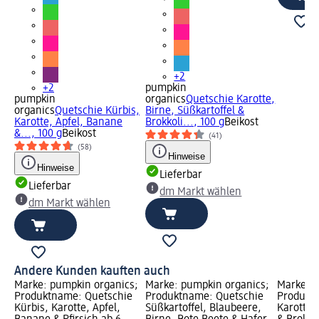
+2
+2
pumpkin
pumpkin
organics
Quetschie Karotte,
organics
Quetschie Kürbis,
Birne, Süßkartoffel &
Karotte, Apfel, Banane
Brokkoli..., 100 g
Beikost
&..., 100 g
Beikost
(41)
(58)
Hinweise
Hinweise
Lieferbar
Lieferbar
dm Markt wählen
dm Markt wählen
Andere Kunden kauften auch
Marke: pumpkin organics;
Marke: pumpkin organics;
Marke: p
Produktname: Quetschie
Produktname: Quetschie
Produkt
Kürbis, Karotte, Apfel,
Süßkartoffel, Blaubeere,
Karotte, 