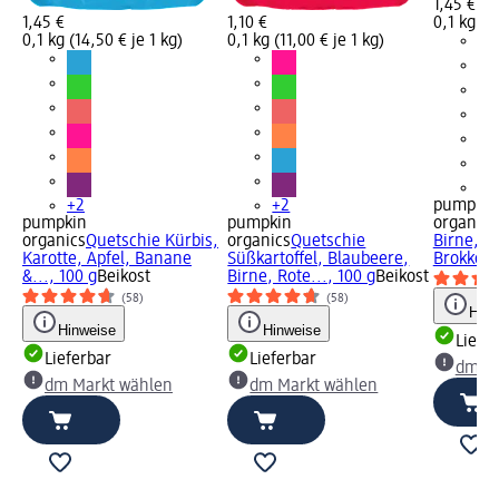
1,45 €
1,45 €
1,10 €
0,1 kg (1
0,1 kg (14,50 € je 1 kg)
0,1 kg (11,00 € je 1 kg)
+2
+2
+2
pumpkin
pumpkin
pumpkin
organics
organics
Quetschie Kürbis,
organics
Quetschie
Birne, S
Karotte, Apfel, Banane
Süßkartoffel, Blaubeere,
Brokkoli.
&..., 100 g
Beikost
Birne, Rote..., 100 g
Beikost
(58)
(58)
Hinw
Hinweise
Hinweise
Liefe
Lieferbar
Lieferbar
dm Ma
dm Markt wählen
dm Markt wählen