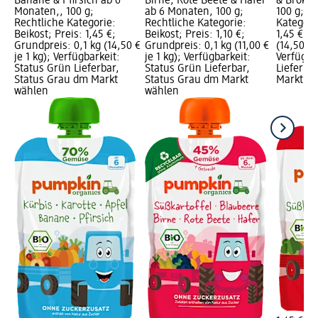
Banane & Pfirsich ab 6
Birne, Rote Beete & Hafer
& Brokko
Monaten,, 100 g;
ab 6 Monaten, 100 g;
100 g; R
Rechtliche Kategorie:
Rechtliche Kategorie:
Kategorie
Beikost; Preis: 1,45 €;
Beikost; Preis: 1,10 €;
1,45 €; G
Grundpreis: 0,1 kg (14,50 €
Grundpreis: 0,1 kg (11,00 €
(14,50 € 
je 1 kg); Verfügbarkeit:
je 1 kg); Verfügbarkeit:
Verfügba
Status Grün Lieferbar,
Status Grün Lieferbar,
Lieferba
Status Grau dm Markt
Status Grau dm Markt
Markt w
wählen
wählen