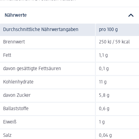
Nährwerte
Durchschnittliche Nährwertangaben
pro 100 g
Brennwert
250 kJ / 59 kcal
Fett
1,1 g
davon gesättigte Fettsäuren
0,1 g
Kohlenhydrate
11 g
davon Zucker
5,8 g
Ballaststoffe
0,6 g
Eiweiß
1 g
Salz
0,04 g