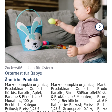
Zuckersüße Ideen für Ostern
Da
Osternest für Babys
Fl
Ähnliche Produkte
Marke: pumpkin organics;
Marke: pumpkin organics;
Marke: p
Produktname: Quetschie
Produktname: Quetschie
Produkt
Kürbis, Karotte, Apfel,
Karotte, Birne, Süßkartoffel
Süßkarto
Banane & Pfirsich ab 6
& Brokkoli ab 6 Monaten,
Birne, R
Monaten,, 100 g;
100 g; Rechtliche
ab 6 Mon
Rechtliche Kategorie:
Kategorie: Beikost; Preis:
Rechtlic
Beikost; Preis: 1,45 €;
1,45 €; Grundpreis: 0,1 kg
Beikost; 