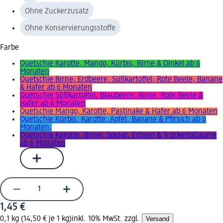
Ohne Zuckerzusatz
Ohne Konservierungsstoffe
Farbe
Quetschie Karotte, Mango, Kürbis, Birne & Dinkel ab 6
Monaten
Quetschie Birne, Erdbeere, Süßkartoffel, Rote Beete, Banane
& Hafer ab 6 Monaten
Quetschie Süßkartoffel, Blaubeere, Birne, Rote Beete &
Hafer ab 6 Monaten
Quetschie Mango, Karotte, Pastinake & Hafer ab 6 Monaten
Quetschie Kürbis, Karotte, Apfel, Banane & Pfirsich ab 6
Monaten,
Quetschie Karotte, Birne, Spinat, Erbsen & Trockenpflaume
ab 6 Monaten
1,45 €
0,1 kg (14,50 € je 1 kg)
inkl. 10% MwSt. zzgl.
Versand