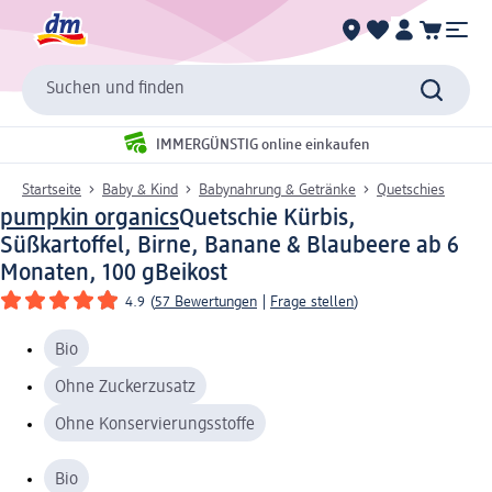
Suchen und finden
IMMERGÜNSTIG online einkaufen
Startseite
Baby & Kind
Babynahrung & Getränke
Quetschies
pumpkin organics
Quetschie Kürbis,
Süßkartoffel, Birne, Banane & Blaubeere ab 6
Monaten, 100 g
Beikost
4.9
(
57 Bewertungen
|
Frage stellen
)
Bio
Ohne Zuckerzusatz
Ohne Konservierungsstoffe
Bio