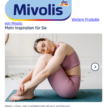
Weitere Produkte
von Mivolis
Mehr Inspiration für Sie
Mehr über die Gelbkörperphase erfahren
En