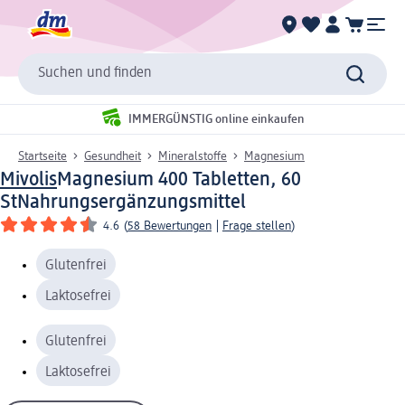
Suchen und finden
IMMERGÜNSTIG online einkaufen
Startseite
Gesundheit
Mineralstoffe
Magnesium
Mivolis
Magnesium 400 Tabletten, 60
St
Nahrungsergänzungsmittel
4.6
(
58 Bewertungen
|
Frage stellen
)
Glutenfrei
Laktosefrei
Glutenfrei
Laktosefrei