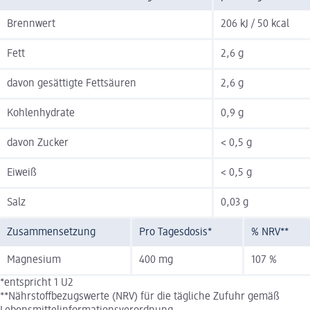
Brennwert
206 kJ / 50 kcal
Fett
2,6 g
davon gesättigte Fettsäuren
2,6 g
Kohlenhydrate
0,9 g
davon Zucker
< 0,5 g
Eiweiß
< 0,5 g
Salz
0,03 g
Zusammensetzung
Pro Tagesdosis*
% NRV**
Magnesium
400 mg
107 %
*entspricht 1 U2
**Nährstoffbezugswerte (NRV) für die tägliche Zufuhr gemäß