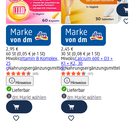
dm Ma
2,95 €
2,45 €
60 St (0,05 € je 1 St)
30 St (0,08 € je 1 St)
Mivolis
Vitamin B Komplex,
Mivolis
Calcium 600 + D3 +
25
K1 + K2, 30
g
Nahrungsergänzungsmittel
St
Nahrungsergänzungsmittel
(60)
(41)
Hinweise
Hinweise
Lieferbar
Lieferbar
dm Markt wählen
dm Markt wählen