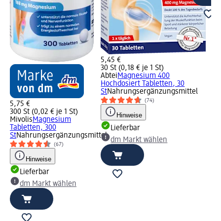
5,45 €
30 St (0,18 € je 1 St)
Abtei
Magnesium 400
Hochdosiert Tabletten, 30
St
Nahrungsergänzungsmittel
(74)
5,75 €
300 St (0,02 € je 1 St)
Hinweise
Mivolis
Magnesium
Tabletten, 300
Lieferbar
St
Nahrungsergänzungsmittel
dm Markt wählen
(67)
Hinweise
Lieferbar
dm Markt wählen