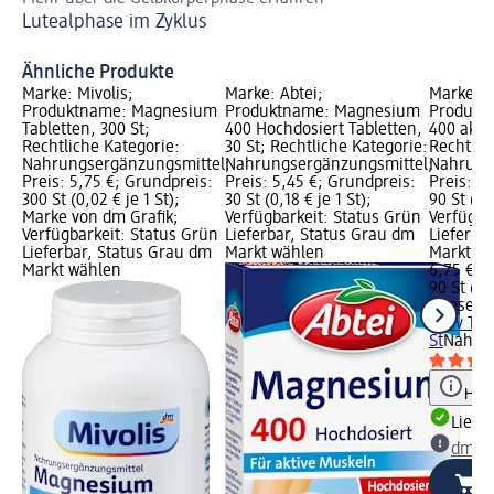
Lutealphase im Zyklus
Ge
Ähnliche Produkte
Marke: Mivolis;
Marke: Abtei;
Marke: t
Produktname: Magnesium
Produktname: Magnesium
Produkt
Tabletten, 300 St;
400 Hochdosiert Tabletten,
400 aktiv
Rechtliche Kategorie:
30 St; Rechtliche Kategorie:
Rechtlic
Nahrungsergänzungsmittel;
Nahrungsergänzungsmittel;
Nahrung
Preis: 5,75 €; Grundpreis:
Preis: 5,45 €; Grundpreis:
Preis: 6
300 St (0,02 € je 1 St);
30 St (0,18 € je 1 St);
90 St (0,0
Marke von dm Grafik;
Verfügbarkeit: Status Grün
Verfügba
Verfügbarkeit: Status Grün
Lieferbar, Status Grau dm
Lieferba
Lieferbar, Status Grau dm
Markt wählen
Markt w
Markt wählen
6,75 €
90 St (0,
tetesept
aktiv Tab
St
Nahrun
Hinw
Liefe
dm Ma