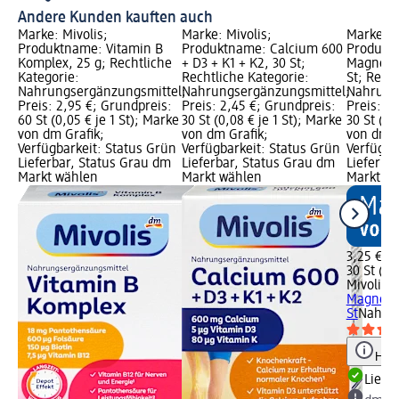
Andere Kunden kauften auch
Marke: Mivolis;
Marke: Mivolis;
Marke: M
Produktname: Vitamin B
Produktname: Calcium 600
Produktn
Komplex, 25 g; Rechtliche
+ D3 + K1 + K2, 30 St;
Magnesi
Kategorie:
Rechtliche Kategorie:
St; Rech
Nahrungsergänzungsmittel;
Nahrungsergänzungsmittel;
Nahrung
Preis: 2,95 €; Grundpreis:
Preis: 2,45 €; Grundpreis:
Preis: 3
60 St (0,05 € je 1 St); Marke
30 St (0,08 € je 1 St); Marke
30 St (0,
von dm Grafik;
von dm Grafik;
von dm G
Verfügbarkeit: Status Grün
Verfügbarkeit: Status Grün
Verfügba
Lieferbar, Status Grau dm
Lieferbar, Status Grau dm
Lieferba
Markt wählen
Markt wählen
Markt w
3,25 €
30 St (0,1
Mivolis
T
Magnesi
St
Nahrun
Hinw
Liefe