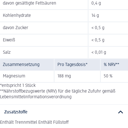
davon gesättigte Fettsäuren
0,4 g
Kohlenhydrate
14 g
davon Zucker
< 0,5 g
Eiweiß
< 0,5 g
Salz
< 0,01 g
Zusammensetzung
Pro Tagesdosis*
% NRV**
Magnesium
188 mg
50 %
*entspricht 1 Stück
**Nährstoffbezugswerte (NRV) für die tägliche Zufuhr gemäß
Lebensmittelinformationsverordnung
Zusatzstoffe
Enthält Trennmittel Enthält Füllstoff