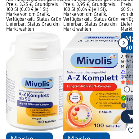
Preis: 3,25 €; Grundpreis:
Preis: 3,95 €; Grundpreis:
Preis: 2
100 St (0,03 € je 1 St);
100 St (0,04 € je 1 St);
60 St (0,
Marke von dm Grafik;
Marke von dm Grafik;
von dm G
Verfügbarkeit: Status Grün
Verfügbarkeit: Status Grün
Verfügba
Lieferbar, Status Grau dm
Lieferbar, Status Grau dm
Lieferba
Markt wählen
Markt wählen
Markt w
2,95 €
60 St (0,
Mivolis
V
25
g
Nahrun
Hinw
Liefe
dm Ma