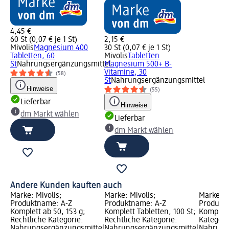
4,45 €
60 St (0,07 € je 1 St)
2,15 €
Mivolis
Magnesium 400
30 St (0,07 € je 1 St)
Tabletten, 60
Mivolis
Tabletten
St
Nahrungsergänzungsmittel
Magnesium 500+ B-
Vitamine, 30
(58)
St
Nahrungsergänzungsmittel
Hinweise
(55)
Lieferbar
Hinweise
dm Markt wählen
Lieferbar
dm Markt wählen
Andere Kunden kauften auch
Marke: Mivolis;
Marke: Mivolis;
Marke: M
Produktname: A-Z
Produktname: A-Z
Produktn
Komplett ab 50, 153 g;
Komplett Tabletten, 100 St;
Komplex,
Rechtliche Kategorie:
Rechtliche Kategorie:
Kategori
Nahrungsergänzungsmittel;
Nahrungsergänzungsmittel;
Nahrung