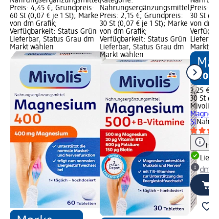
Nahrungsergänzungsmittel;
Kategorie:
Nahrung
Preis: 4,45 €; Grundpreis:
Nahrungsergänzungsmittel;
Preis: 3
60 St (0,07 € je 1 St); Marke
Preis: 2,15 €; Grundpreis:
30 St (0,
von dm Grafik;
30 St (0,07 € je 1 St); Marke
von dm G
Verfügbarkeit: Status Grün
von dm Grafik;
Verfügba
Lieferbar, Status Grau dm
Verfügbarkeit: Status Grün
Lieferba
Markt wählen
Lieferbar, Status Grau dm
Markt w
Markt wählen
3,25 €
30 St (0,1
Mivolis
T
Magnesi
St
Nahrun
Hinw
Liefe
dm Ma