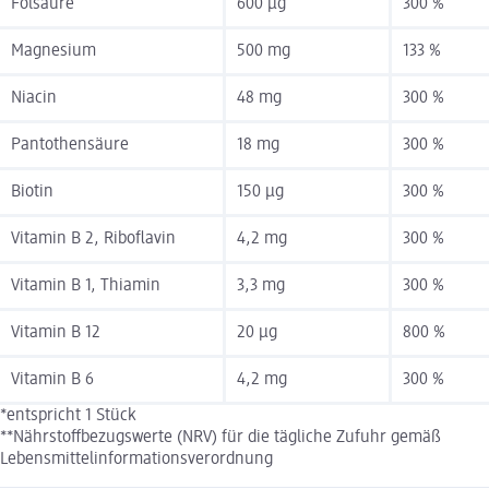
Folsäure
600 µg
300 %
Magnesium
500 mg
133 %
Niacin
48 mg
300 %
Pantothensäure
18 mg
300 %
Biotin
150 µg
300 %
Vitamin B 2, Riboflavin
4,2 mg
300 %
Vitamin B 1, Thiamin
3,3 mg
300 %
Vitamin B 12
20 µg
800 %
Vitamin B 6
4,2 mg
300 %
*entspricht 1 Stück
**Nährstoffbezugswerte (NRV) für die tägliche Zufuhr gemäß
Lebensmittelinformationsverordnung