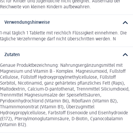
ist für Kinder und Jugendliche nicht geeignet. Außerhalb der
Reichweite von kleinen Kindern aufbewahren.
Verwendungshinweise
1-mal täglich 1 Tablette mit reichlich Flüssigkeit einnehmen. Die
tägliche Verzehrmenge darf nicht überschritten werden. N
Zutaten
Genaue Produktbezeichnung: Nahrungsergänzungsmittel mit
Magnesium und Vitamin B - Komplex. Magnesiumoxid, Fullstoff
Cellulose, Füllstoff Hydroxypropylmethylcellulose, Füllstoff
Sorbitol, Nicotinamid, ganz gehärtetes pflanzliches Fett (Raps),
Maltodextrin, Calcium-D-pantothenat, Trennmittel Siliciumdioxid,
Trennmittel Magnesiumsalze der Speisefettsäuren,
Pyridoxinhydrochlorid (Vitamin B6), Riboflavin (Vitamin B2),
Thiaminmononitrat (Vitamin B1), Überzugmittel
Hydroxypropylcellulose, Farbstoff Eisenoxide und Eisenhydroxide
(E172), Pteroylmonoglutaminsäure, D-Biotin, Cyanocobalamin
(Vitamin B12).