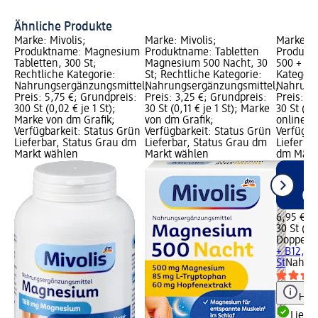
Na
Ähnliche Produkte
Marke: Mivolis;
Marke: Mivolis;
Marke: D
Produktname: Magnesium
Produktname: Tabletten
Produkt
Tabletten, 300 St;
Magnesium 500 Nacht, 30
500 + B12
Rechtliche Kategorie:
St; Rechtliche Kategorie:
Kategori
Nahrungsergänzungsmittel;
Nahrungsergänzungsmittel;
Nahrung
Preis: 5,75 €; Grundpreis:
Preis: 3,25 €; Grundpreis:
Preis: 6
300 St (0,02 € je 1 St);
30 St (0,11 € je 1 St); Marke
30 St (0,
Marke von dm Grafik;
von dm Grafik;
online er
Verfügbarkeit: Status Grün
Verfügbarkeit: Status Grün
Verfügba
Lieferbar, Status Grau dm
Lieferbar, Status Grau dm
Lieferbar
Markt wählen
Markt wählen
dm Märk
6,95 €
30 St (0,2
Doppelh
+ B12, 30
St
Nahrun
Hinw
Liefe