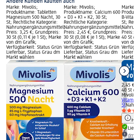
Andere Kunden kauften auch
Marke: Mivolis;
Marke: Mivolis;
Marke: M
Produktname: Tabletten
Produktname: Calcium 600
Produktn
Magnesium 500 Nacht, 30
+ D3 + K1 + K2, 30 St;
B-Vitami
St; Rechtliche Kategorie:
Rechtliche Kategorie:
St; Rech
Nahrungsergänzungsmittel;
Nahrungsergänzungsmittel;
Nahrung
Preis: 3,25 €; Grundpreis:
Preis: 2,45 €; Grundpreis:
Preis: 2
30 St (0,11 € je 1 St); Marke
30 St (0,08 € je 1 St); Marke
40 St (0,
von dm Grafik;
von dm Grafik;
von dm G
Verfügbarkeit: Status Grün
Verfügbarkeit: Status Grün
Verfügba
Lieferbar, Status Grau dm
Lieferbar, Status Grau dm
Lieferba
Markt wählen
Markt wählen
Markt w
2,45 €
40 St (0,
Mivolis
Ei
Vitamine
St
Nahrun
Hinw
Liefe
dm Ma