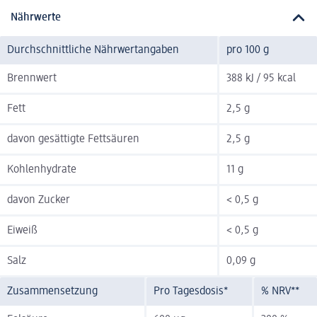
Nährwerte
Durchschnittliche Nährwertangaben
pro 100 g
Brennwert
388 kJ / 95 kcal
Fett
2,5 g
davon gesättigte Fettsäuren
2,5 g
Kohlenhydrate
11 g
davon Zucker
< 0,5 g
Eiweiß
< 0,5 g
Salz
0,09 g
Zusammensetzung
Pro Tagesdosis*
% NRV**