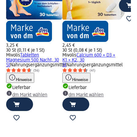
3,25 €
2,45 €
30 St (0,11 € je 1 St)
30 St (0,08 € je 1 St)
Mivolis
Tabletten
Mivolis
Calcium 600 + D3 +
Magnesium 500 Nacht, 30
K1 + K2, 30
St
Nahrungsergänzungsmittel
St
Nahrungsergänzungsmittel
(56)
(41)
Hinweise
Hinweise
Lieferbar
Lieferbar
dm Markt wählen
dm Markt wählen