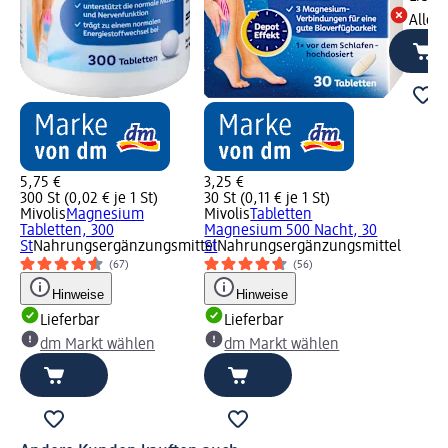
Alle 
5,75 €
3,25 €
300 St (0,02 € je 1 St)
30 St (0,11 € je 1 St)
Mivolis
Magnesium
Mivolis
Tabletten
Tabletten, 300
Magnesium 500 Nacht, 30
St
Nahrungsergänzungsmittel
St
Nahrungsergänzungsmittel
(67)
(56)
Hinweise
Hinweise
Lieferbar
Lieferbar
dm Markt wählen
dm Markt wählen