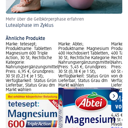
Mehr über die Gelbkörperphase erfahren
En
Lutealphase im Zyklus
Ge
Ähnliche Produkte
Marke: tetesept;
Marke: Abtei;
Marke: M
Produktname: Tabletten
Produktname: Magnesium
Produkt
Magnesium 600 Triple
400 Hochdosiert Tabletten,
400 Table
Action, 30 St; Rechtliche
30 St; Rechtliche Kategorie:
Rechtlic
Kategorie:
Nahrungsergänzungsmittel;
Nahrung
Nahrungsergänzungsmittel;
Preis: 5,45 €; Grundpreis:
Preis: 4
Preis: 6,95 €; Grundpreis:
30 St (0,18 € je 1 St);
60 St (0,
30 St (0,23 € je 1 St);
Verfügbarkeit: Status Grün
von dm G
Verfügbarkeit: Status Grün
Lieferbar, Status Grau dm
Verfügba
Lieferbar, Status Grau dm
Markt wählen
Lieferba
Markt wählen
Markt w
4,45 €
60 St (0,
Mivolis
M