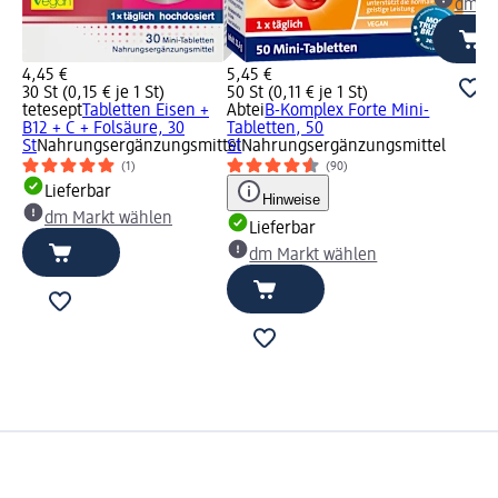
dm Ma
4,45 €
5,45 €
30 St (0,15 € je 1 St)
50 St (0,11 € je 1 St)
tetesept
Tabletten Eisen +
Abtei
B-Komplex Forte Mini-
B12 + C + Folsäure, 30
Tabletten, 50
St
Nahrungsergänzungsmittel
St
Nahrungsergänzungsmittel
(1)
(90)
Lieferbar
Hinweise
dm Markt wählen
Lieferbar
dm Markt wählen