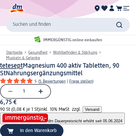
Suchen und finden
IMMERGÜNSTIG online einkaufen
Startseite
Gesundheit
Wohlbefinden & Stärkung
Muskeln & Gelenke
tetesept
Magnesium 400 aktiv Tabletten, 90
St
Nahrungsergänzungsmittel
5
(
5 Bewertungen
|
Frage stellen
)
6,75 €
90 St (0,08 € je 1 St)
inkl. 10% MwSt. zzgl.
Versand
dm Dauerpreis
nicht erhöht seit 05.06.2024
In den Warenkorb