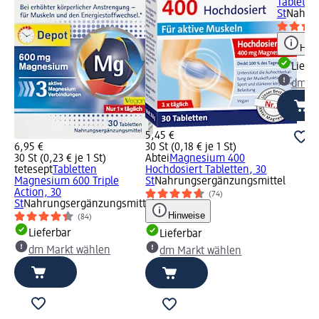
Tablette
St
Nahrun
Hinw
Liefe
dm Ma
5,45 €
6,95 €
30 St (0,18 € je 1 St)
30 St (0,23 € je 1 St)
Abtei
Magnesium 400
tetesept
Tabletten
Hochdosiert Tabletten, 30
Magnesium 600 Triple
St
Nahrungsergänzungsmittel
Action, 30
(74)
St
Nahrungsergänzungsmittel
Hinweise
(84)
Lieferbar
Lieferbar
dm Markt wählen
dm Markt wählen