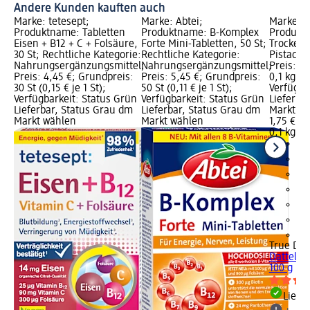
Andere Kunden kauften auch
Marke: tetesept;
Marke: Abtei;
Marke: T
Produktname: Tabletten
Produktname: B-Komplex
Produkt
Eisen + B12 + C + Folsäure,
Forte Mini-Tabletten, 50 St;
Trockenf
30 St; Rechtliche Kategorie:
Rechtliche Kategorie:
Pistacch
Nahrungsergänzungsmittel;
Nahrungsergänzungsmittel;
Preis: 1,
Preis: 4,45 €; Grundpreis:
Preis: 5,45 €; Grundpreis:
0,1 kg (17
30 St (0,15 € je 1 St);
50 St (0,11 € je 1 St);
Verfügba
Verfügbarkeit: Status Grün
Verfügbarkeit: Status Grün
Lieferba
Lieferbar, Status Grau dm
Lieferbar, Status Grau dm
Markt w
Markt wählen
Markt wählen
1,75 €
0,1 kg (1
+2
True Dat
Datteln 
100 g
Liefe