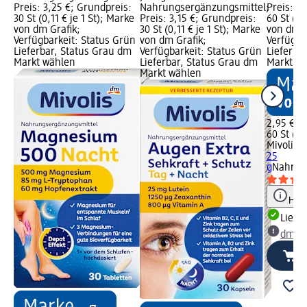
Preis: 3,25 €; Grundpreis:
Nahrungsergänzungsmittel;
Preis: 2
30 St (0,11 € je 1 St); Marke
Preis: 3,15 €; Grundpreis:
60 St (0,
von dm Grafik;
30 St (0,11 € je 1 St); Marke
von dm G
Verfügbarkeit: Status Grün
von dm Grafik;
Verfügba
Lieferbar, Status Grau dm
Verfügbarkeit: Status Grün
Lieferba
Markt wählen
Lieferbar, Status Grau dm
Markt w
Markt wählen
2,95 €
60 St (0,
Mivolis
V
25
g
Nahrun
Hinw
Liefe
dm Ma