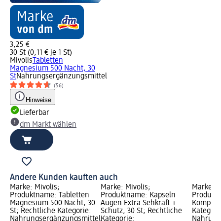
3,25 €
30 St (0,11 € je 1 St)
Mivolis
Tabletten
Magnesium 500 Nacht, 30
St
Nahrungsergänzungsmittel
(56)
Hinweise
Lieferbar
dm Markt wählen
Andere Kunden kauften auch
Marke: Mivolis;
Marke: Mivolis;
Marke: M
Produktname: Tabletten
Produktname: Kapseln
Produktn
Magnesium 500 Nacht, 30
Augen Extra Sehkraft +
Komplex,
St; Rechtliche Kategorie:
Schutz, 30 St; Rechtliche
Kategori
Nahrungsergänzungsmittel;
Kategorie:
Nahrung