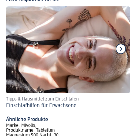
Tipps & Hausmittel zum Einschlafen
Sc
Einschlafhilfen für Erwachsene
Ti
Ähnliche Produkte
Marke: Mivolis;
Produktname: Tabletten
Magnesium 500 Nacht, 30