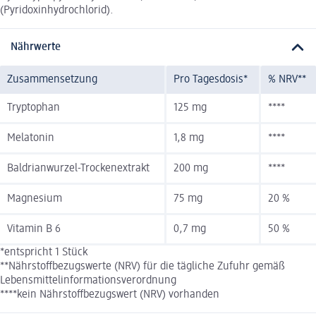
(Pyridoxinhydrochlorid).
Nährwerte
Zusammensetzung
Pro Tagesdosis*
% NRV**
Tryptophan
125 mg
****
Melatonin
1,8 mg
****
Baldrianwurzel-Trockenextrakt
200 mg
****
Magnesium
75 mg
20 %
Vitamin B 6
0,7 mg
50 %
*entspricht 1 Stück
**Nährstoffbezugswerte (NRV) für die tägliche Zufuhr gemäß
Lebensmittelinformationsverordnung
****kein Nährstoffbezugswert (NRV) vorhanden