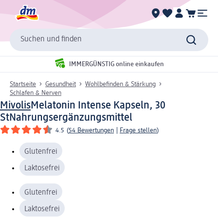
Suchen und finden
IMMERGÜNSTIG online einkaufen
Startseite
Gesundheit
Wohlbefinden & Stärkung
Schlafen & Nerven
Mivolis
Melatonin Intense Kapseln, 30
St
Nahrungsergänzungsmittel
4.5
(
54 Bewertungen
|
Frage stellen
)
Glutenfrei
Laktosefrei
Glutenfrei
Laktosefrei