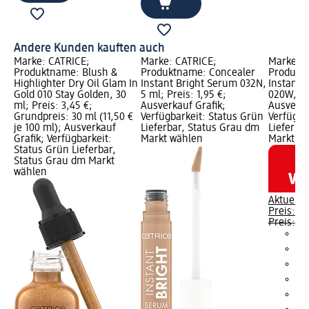
Andere Kunden kauften auch
Marke: CATRICE;
Marke: CATRICE;
Marke: C
Produktname: Blush &
Produktname: Concealer
Produkt
Highlighter Dry Oil Glam In
Instant Bright Serum 032N,
Instant 
Gold 010 Stay Golden, 30
5 ml; Preis: 1,95 €;
020W, 5 m
ml; Preis: 3,45 €;
Ausverkauf Grafik;
Ausverka
Grundpreis: 30 ml (11,50 €
Verfügbarkeit: Status Grün
Verfügba
je 100 ml); Ausverkauf
Lieferbar, Status Grau dm
Lieferba
Grafik; Verfügbarkeit:
Markt wählen
Markt w
Status Grün Lieferbar,
Status Grau dm Markt
wählen
Aktuelle
Preis:
1,9
Preis:
3,9