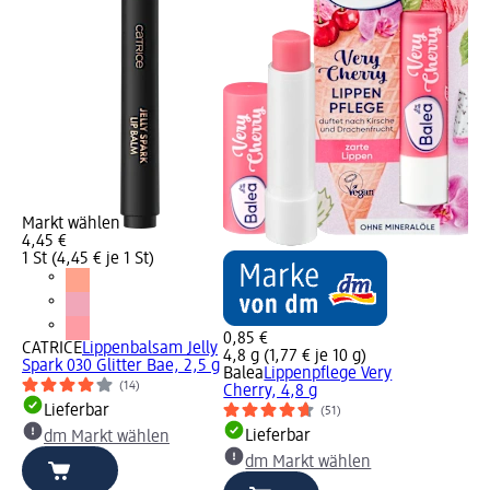
Markt wählen
4,45 €
1 St (4,45 € je 1 St)
0,85 €
CATRICE
Lippenbalsam Jelly
4,8 g (1,77 € je 10 g)
Spark 030 Glitter Bae, 2,5 g
Balea
Lippenpflege Very
(14)
Cherry, 4,8 g
Lieferbar
(51)
Lieferbar
dm Markt wählen
dm Markt wählen