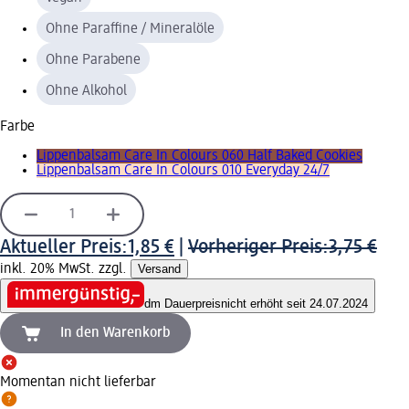
Ohne Paraffine / Mineralöle
Ohne Parabene
Ohne Alkohol
Farbe
Lippenbalsam Care In Colours 060 Half Baked Cookies
Lippenbalsam Care In Colours 010 Everyday 24/7
Aktueller Preis:
1,85 €
|
Vorheriger Preis:
3,75 €
inkl. 20% MwSt. zzgl.
Versand
dm Dauerpreis
nicht erhöht seit 24.07.2024
In den Warenkorb
Momentan nicht lieferbar