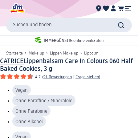
Suchen und finden
IMMERGÜNSTIG online einkaufen
Startseite
Make-up
Lippen Make-up
Lipbalm
CATRICE
Lippenbalsam Care In Colours 060 Half
Baked Cookies, 3 g
4.7
(
91 Bewertungen
|
Frage stellen
)
Vegan
Ohne Paraffine / Mineralöle
Ohne Parabene
Ohne Alkohol
Vegan