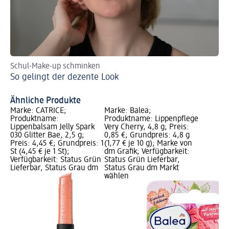
Schul-Make-up schminken
St
So gelingt der dezente Look
We
Ähnliche Produkte
Marke: CATRICE;
Marke: Balea;
Produktname:
Produktname: Lippenpflege
Lippenbalsam Jelly Spark
Very Cherry, 4,8 g; Preis:
030 Glitter Bae, 2,5 g;
0,85 €; Grundpreis: 4,8 g
Preis: 4,45 €; Grundpreis: 1
(1,77 € je 10 g); Marke von
St (4,45 € je 1 St);
dm Grafik; Verfügbarkeit:
Verfügbarkeit: Status Grün
Status Grün Lieferbar,
Lieferbar, Status Grau dm
Status Grau dm Markt
wählen