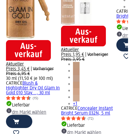
+1
CATRICE
Bright S
Liefe
dm Ma
Aktueller
Preis:
1,95 €
|
Vorheriger
Preis:
3,95 €
Aktueller
Preis:
3,45 €
|
Vorheriger
Preis:
6,95 €
30 ml (11,50 € je 100 ml)
CATRICE
Blush &
Highlighter Dry Oil Glam In
Gold 010 Stay..., 30 ml
(15)
+1
Lieferbar
CATRICE
Concealer Instant
dm Markt wählen
Bright Serum 032N, 5 ml
(72)
Lieferbar
dm Markt wählen