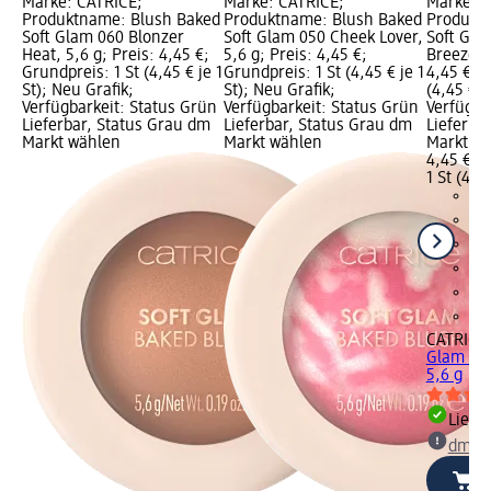
Marke: CATRICE;
Marke: CATRICE;
Marke: C
Produktname: Blush Baked
Produktname: Blush Baked
Produkt
Soft Glam 060 Blonzer
Soft Glam 050 Cheek Lover,
Soft Gla
Heat, 5,6 g; Preis: 4,45 €;
5,6 g; Preis: 4,45 €;
Breeze, 5
Grundpreis: 1 St (4,45 € je 1
Grundpreis: 1 St (4,45 € je 1
4,45 €; G
St); Neu Grafik;
St); Neu Grafik;
(4,45 € je
Verfügbarkeit: Status Grün
Verfügbarkeit: Status Grün
Verfügba
Lieferbar, Status Grau dm
Lieferbar, Status Grau dm
Lieferba
Markt wählen
Markt wählen
Markt w
4,45 €
1 St (4,45
CATRICE
Glam 020
5,6 g
Liefe
dm Ma