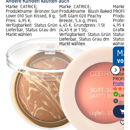
Andere Kunden kauften auch
Marke: CATRICE;
Marke: CATRICE;
Marke: e
Produktname: Bronzer Sun
Produktname: Blush Baked
PROFESS
Lover 010 Sun Kissed, 8 g;
Soft Glam 020 Peachy
Produktn
Preis: 4,95 €;
Breeze, 5,6 g; Preis:
Professio
Verfügbarkeit: Status Grün
4,45 €; Grundpreis: 1 St
4,95 €; 
Lieferbar, Status Grau dm
(4,45 € je 1 St);
Grafik; V
Markt wählen
Verfügbarkeit: Status Grün
Status G
Lieferbar, Status Grau dm
Status G
Markt wählen
wählen
4,95 €
ebelin
PROFESS
Professio
Liefe
dm Ma