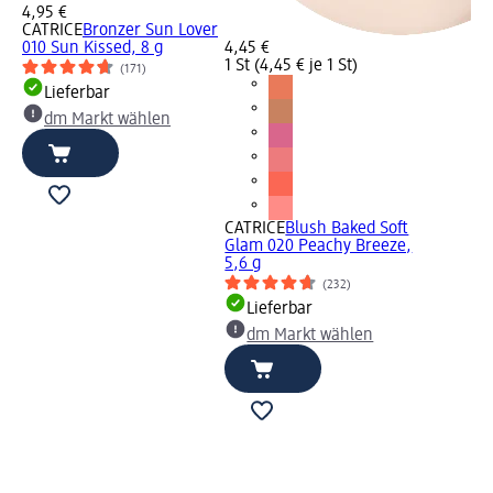
4,95 €
CATRICE
Bronzer Sun Lover
010 Sun Kissed, 8 g
4,45 €
1 St (4,45 € je 1 St)
(171)
Lieferbar
dm Markt wählen
CATRICE
Blush Baked Soft
Glam 020 Peachy Breeze,
5,6 g
(232)
Lieferbar
dm Markt wählen