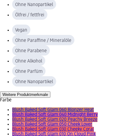
Ohne Nanopartikel
Ölfrei / fettfrei
Vegan
Ohne Paraffine / Mineralöle
Ohne Parabene
Ohne Alkohol
Ohne Parfüm
Ohne Nanopartikel
Weitere Produktmerkmale
Farbe
Blush Baked Soft Glam 060 Blonzer Heat
Blush Baked Soft Glam 040 Midnight Berry
Blush Baked Soft Glam 020 Peachy Breeze
Blush Baked Soft Glam 050 Cheek Lover
Blush Baked Soft Glam 030 Cheeky Coral
Blush Baked Soft Glam 010 On Cloud Pink