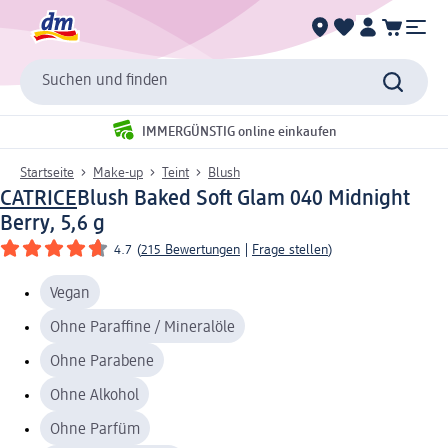
Suchen und finden
IMMERGÜNSTIG online einkaufen
Startseite
Make-up
Teint
Blush
CATRICE
Blush Baked Soft Glam 040 Midnight
Berry, 5,6 g
4.7
(
215 Bewertungen
|
Frage stellen
)
Vegan
Ohne Paraffine / Mineralöle
Ohne Parabene
Ohne Alkohol
Ohne Parfüm