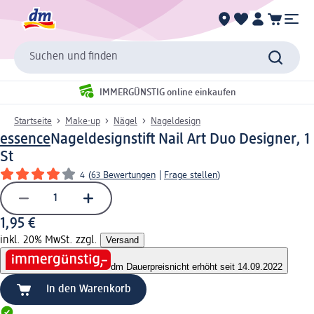
Suchen und finden
IMMERGÜNSTIG online einkaufen
Startseite
Make-up
Nägel
Nageldesign
essence
Nageldesignstift Nail Art Duo Designer, 1
St
4
(
63 Bewertungen
|
Frage stellen
)
1,95 €
inkl. 20% MwSt. zzgl.
Versand
dm Dauerpreis
nicht erhöht seit 14.09.2022
In den Warenkorb