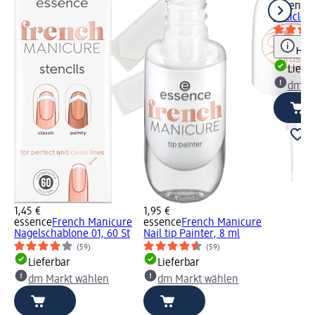
essence
Cuticle 
Hinw
Liefe
dm Ma
1,45 €
1,95 €
essence
French Manicure
essence
French Manicure
Nagelschablone 01, 60 St
Nail tip Painter, 8 ml
(59)
(59)
Lieferbar
Lieferbar
dm Markt wählen
dm Markt wählen