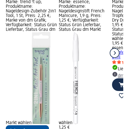
Marke: trend !t up;
Marke: essence;
Marke: e
Produktname:
Produktname:
Produkt
Nageldesign-Zubehör 2in1
Nageldesignstift French
Nagellac
Tool, 1 St; Preis: 2,25 €;
Manicure, 1,9 g; Preis:
Tropfen 
Marke von dm Grafik;
1,25 €; Verfügbarkeit:
Dry Drop
Verfügbarkeit: Status Grün
Status Grün Lieferbar,
1,95 €; V
Lieferbar, Status Grau dm
Status Grau dm Markt
Status G
Status G
wählen
1,95 €
essence
Tropfen N
8 ml
Liefe
dm Ma
Markt wählen
wählen
1,25 €