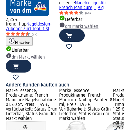
essence
Nageldesignstift
French Manicure, 1,9 g
(68)
2,25 €
Lieferbar
trend !t up
Nageldesign-
dm Markt wählen
Zubehör 2in1 Tool, 1 St
(27)
Hinweise
Lieferbar
dm Markt wählen
Andere Kunden kauften auch
Marke: essence;
Marke: essence;
Marke: e
Produktname: French
Produktname: French
Produkt
Manicure Nagelschablone
Manicure Nail tip Painter, 8
Nagelhau
01, 60 St; Preis: 1,45 €;
ml; Preis: 1,95 €;
Trimmer P
Verfügbarkeit: Status Grün
Verfügbarkeit: Status Grün
1,25 €; V
Lieferbar, Status Grau dm
Lieferbar, Status Grau dm
Status G
Markt wählen
Markt wählen
Status G
wählen
1,25 €