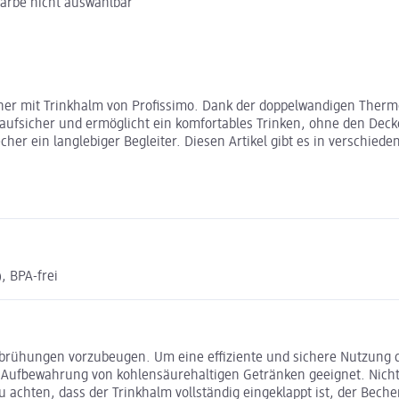
Farbe nicht auswählbar
her mit Trinkhalm von Profissimo. Dank der doppelwandigen Thermo
uslaufsicher und ermöglicht ein komfortables Trinken, ohne den De
echer ein langlebiger Begleiter. Diesen Artikel gibt es in versch
, BPA-frei
rbrühungen vorzubeugen. Um eine eﬃziente und sichere Nutzung d
r Aufbewahrung von kohlensäurehaltigen Getränken geeignet. Nich
 achten, dass der Trinkhalm vollständig eingeklappt ist, der Beche