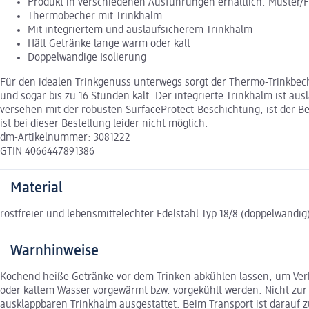
Produkt in verschiedenen Ausführungen erhältlich. Muster/
Thermobecher mit Trinkhalm
Mit integriertem und auslaufsicherem Trinkhalm
Hält Getränke lange warm oder kalt
Doppelwandige Isolierung
Für den idealen Trinkgenuss unterwegs sorgt der Thermo-Trinkbec
und sogar bis zu 16 Stunden kalt. Der integrierte Trinkhalm ist a
versehen mit der robusten SurfaceProtect-Beschichtung, ist der B
ist bei dieser Bestellung leider nicht möglich.
dm-Artikelnummer: 3081222
GTIN 4066447891386
Material
rostfreier und lebensmittelechter Edelstahl Typ 18/8 (doppelwandig)
Warnhinweise
Kochend heiße Getränke vor dem Trinken abkühlen lassen, um Ve
oder kaltem Wasser vorgewärmt bzw. vorgekühlt werden. Nicht zu
ausklappbaren Trinkhalm ausgestattet. Beim Transport ist darauf zu