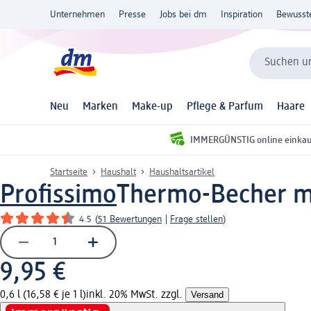
Unternehmen
Presse
Jobs bei dm
Inspiration
Bewusst
Suchen un
Neu
Marken
Make-up
Pflege & Parfum
Haare
IMMERGÜNSTIG online einka
Startseite
Haushalt
Haushaltsartikel
Profissimo
Thermo-Becher mit
4.5
(
51 Bewertungen
|
Frage stellen
)
9,95 €
0,6 l (16,58 € je 1 l)
inkl. 20% MwSt. zzgl.
Versand