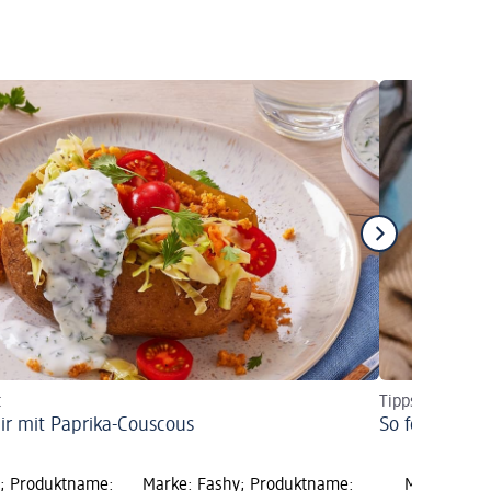
t
Tipps für eine 
r mit Paprika-Couscous
So feiern Sie
e; Produktname:
Marke: Fashy; Produktname:
Marke: SIG