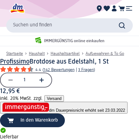
Suchen und finden
IMMERGÜNSTIG online einkaufen
Startseite
Haushalt
Haushaltsartikel
Aufbewahren & To Go
Profissimo
Brotdose aus Edelstahl, 1 St
4.4
(
142 Bewertungen
|
3 Fragen
)
12,95 €
inkl. 20% MwSt. zzgl.
Versand
dm Dauerpreis
nicht erhöht seit 23.03.2022
In den Warenkorb
Lieferbar