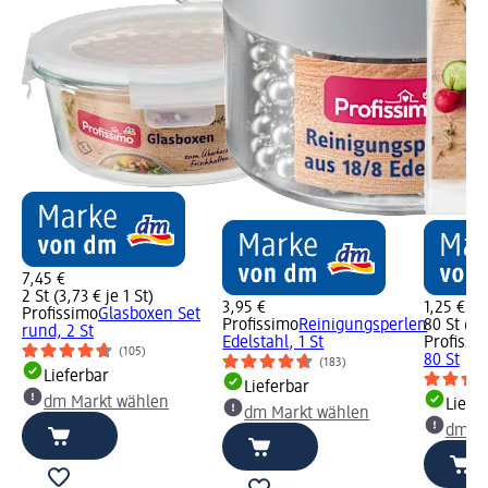
7,45 €
2 St (3,73 € je 1 St)
3,95 €
1,25 €
Profissimo
Glasboxen Set
Profissimo
Reinigungsperlen
80 St (0,
rund, 2 St
Edelstahl, 1 St
Profissi
(105)
80 St
(183)
Lieferbar
Lieferbar
dm Markt wählen
Liefe
dm Markt wählen
dm Ma