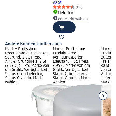
80 St
(120)
Lieferbar
dm Markt wählen
Andere Kunden kauften auch
Marke: Profissimo;
Marke: Profissimo;
Marke: P
Produktname: Glasboxen
Produktname:
Produkt
Set rund, 2 St; Preis:
Reinigungsperlen
Butterbr
7,45 €; Grundpreis: 2 St
Edelstahl, 1 St; Preis:
Preis: 1,
(3,73 € je 1 St); Marke von
3,95 €; Marke von dm
80 St (0,
dm Grafik; Verfügbarkeit:
Grafik; Verfügbarkeit:
von dm G
Status Grün Lieferbar,
Status Grün Lieferbar,
Verfügba
Status Grau dm Markt
Status Grau dm Markt
Lieferba
wählen
wählen
Markt w