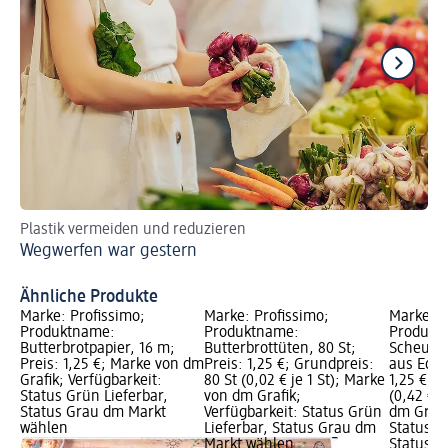
Plastik vermeiden und reduzieren
Kl
Wegwerfen war gestern
Ba
Ba
Ähnliche Produkte
Marke: Profissimo;
Marke: Profissimo;
Marke: P
Produktname:
Produktname:
Produkt
Butterbrotpapier, 16 m;
Butterbrottüten, 80 St;
Scheuer
Preis: 1,25 €; Marke von dm
Preis: 1,25 €; Grundpreis:
aus Edels
Grafik; Verfügbarkeit:
80 St (0,02 € je 1 St); Marke
1,25 €; G
Status Grün Lieferbar,
von dm Grafik;
(0,42 € j
Status Grau dm Markt
Verfügbarkeit: Status Grün
dm Grafi
wählen
Lieferbar, Status Grau dm
Status G
Markt wählen
Status G