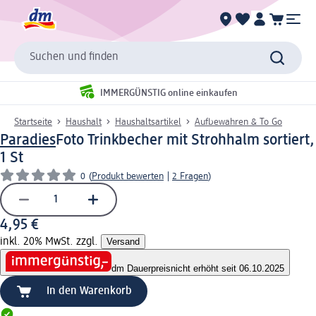
Suchen und finden
IMMERGÜNSTIG online einkaufen
Startseite
Haushalt
Haushaltsartikel
Aufbewahren & To Go
Paradies
Foto Trinkbecher mit Strohhalm sortiert,
1 St
0
(
Produkt bewerten
|
2 Fragen
)
4,95 €
inkl. 20% MwSt. zzgl.
Versand
dm Dauerpreis
nicht erhöht seit 06.10.2025
In den Warenkorb