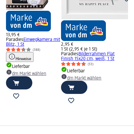
13,95 €
Paradies
Einwegkamera mit
Blitz, 1 St
2,95 €
1 St (2,95 € je 1 St)
(388)
Paradies
Bilderrahmen Flat
Hinweise
Finish 15x20 cm, weiß, 1 St
(53)
Lieferbar
Lieferbar
dm Markt wählen
dm Markt wählen