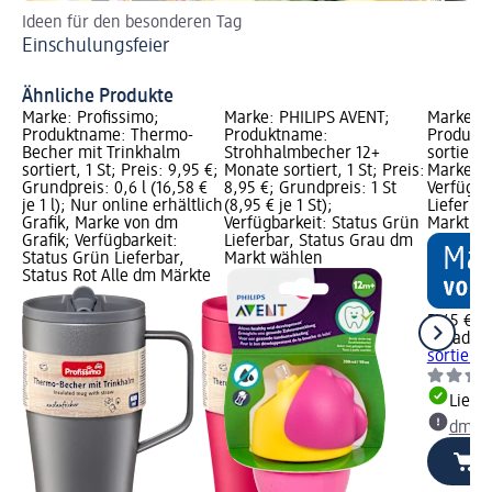
Ideen für den besonderen Tag
Kl
Einschulungsfeier
Ba
Ba
Ähnliche Produkte
Marke: Profissimo;
Marke: PHILIPS AVENT;
Marke: P
Produktname: Thermo-
Produktname:
Produkt
Becher mit Trinkhalm
Strohhalmbecher 12+
sortiert,
sortiert, 1 St; Preis: 9,95 €;
Monate sortiert, 1 St; Preis:
Marke vo
Grundpreis: 0,6 l (16,58 €
8,95 €; Grundpreis: 1 St
Verfügba
je 1 l); Nur online erhältlich
(8,95 € je 1 St);
Lieferba
Grafik, Marke von dm
Verfügbarkeit: Status Grün
Markt w
Grafik; Verfügbarkeit:
Lieferbar, Status Grau dm
Status Grün Lieferbar,
Markt wählen
Status Rot Alle dm Märkte
5,45 €
Paradies
sortiert, 
Liefe
dm Ma