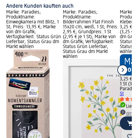
Andere Kunden kauften auch
Marke: Paradies;
Marke: Paradies;
Marke: P
Produktname:
Produktname:
Produkt
Einwegkamera mit Blitz, 1
Bilderrahmen Flat Finish
Kleberstr
St; Preis: 13,95 €; Marke
15x20 cm, weiß, 1 St; Preis:
3,25 €; G
von dm Grafik;
2,95 €; Grundpreis: 1 St
(3,25 € j
Verfügbarkeit: Status Grün
(2,95 € je 1 St); Marke von
dm Grafi
Lieferbar, Status Grau dm
dm Grafik; Verfügbarkeit:
Status G
Markt wählen
Status Grün Lieferbar,
Status G
Status Grau dm Markt
wählen
wählen
3,25 €
1 St (3,25
Paradies
St
Liefe
dm Ma