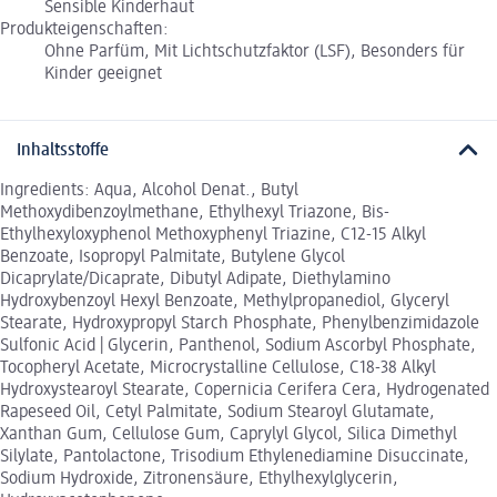
Sensible Kinderhaut
Produkteigenschaften:
Ohne Parfüm, Mit Lichtschutzfaktor (LSF), Besonders für
Kinder geeignet
Inhaltsstoffe
Ingredients: Aqua, Alcohol Denat., Butyl
Methoxydibenzoylmethane, Ethylhexyl Triazone, Bis-
Ethylhexyloxyphenol Methoxyphenyl Triazine, C12-15 Alkyl
Benzoate, Isopropyl Palmitate, Butylene Glycol
Dicaprylate/Dicaprate, Dibutyl Adipate, Diethylamino
Hydroxybenzoyl Hexyl Benzoate, Methylpropanediol, Glyceryl
Stearate, Hydroxypropyl Starch Phosphate, Phenylbenzimidazole
Sulfonic Acid | Glycerin, Panthenol, Sodium Ascorbyl Phosphate,
Tocopheryl Acetate, Microcrystalline Cellulose, C18-38 Alkyl
Hydroxystearoyl Stearate, Copernicia Cerifera Cera, Hydrogenated
Rapeseed Oil, Cetyl Palmitate, Sodium Stearoyl Glutamate,
Xanthan Gum, Cellulose Gum, Caprylyl Glycol, Silica Dimethyl
Silylate, Pantolactone, Trisodium Ethylenediamine Disuccinate,
Sodium Hydroxide, Zitronensäure, Ethylhexylglycerin,