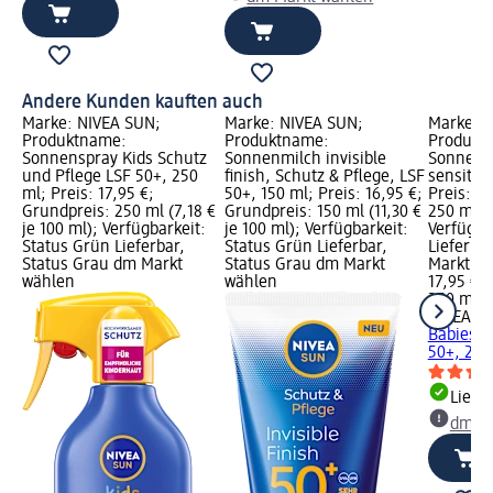
Andere Kunden kauften auch
Marke: NIVEA SUN;
Marke: NIVEA SUN;
Marke: 
Produktname:
Produktname:
Produkt
Sonnenspray Kids Schutz
Sonnenmilch invisible
Sonnensp
und Pflege LSF 50+, 250
finish, Schutz & Pflege, LSF
sensitiv
ml; Preis: 17,95 €;
50+, 150 ml; Preis: 16,95 €;
Preis: 1
Grundpreis: 250 ml (7,18 €
Grundpreis: 150 ml (11,30 €
250 ml (7
je 100 ml); Verfügbarkeit:
je 100 ml); Verfügbarkeit:
Verfügba
Status Grün Lieferbar,
Status Grün Lieferbar,
Lieferba
Status Grau dm Markt
Status Grau dm Markt
Markt w
wählen
wählen
17,95 €
250 ml (7
NIVEA S
Babies & 
50+, 250
Liefe
dm Ma