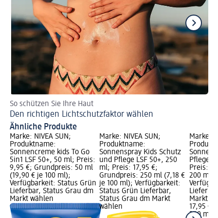
So schützen Sie Ihre Haut
So
Den richtigen Lichtschutzfaktor wählen
Ge
Ähnliche Produkte
Marke: NIVEA SUN;
Marke: NIVEA SUN;
Marke: 
Produktname:
Produktname:
Produkt
Sonnencreme kids To Go
Sonnenspray Kids Schutz
Sonnensp
5in1 LSF 50+, 50 ml; Preis:
und Pflege LSF 50+, 250
Pflege L
9,95 €; Grundpreis: 50 ml
ml; Preis: 17,95 €;
Preis: 1
(19,90 € je 100 ml);
Grundpreis: 250 ml (7,18 €
200 ml (8
Verfügbarkeit: Status Grün
je 100 ml); Verfügbarkeit:
Verfügba
Lieferbar, Status Grau dm
Status Grün Lieferbar,
Lieferba
Markt wählen
Status Grau dm Markt
Markt w
wählen
17,95 €
200 ml (8