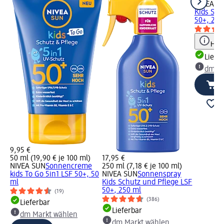
NIVEA S
Kids Sch
50+, 200
Hinw
Liefe
dm Ma
9,95 €
50 ml (19,90 € je 100 ml)
17,95 €
NIVEA SUN
Sonnencreme
250 ml (7,18 € je 100 ml)
kids To Go 5in1 LSF 50+, 50
NIVEA SUN
Sonnenspray
ml
Kids Schutz und Pflege LSF
50+, 250 ml
(19)
(386)
Lieferbar
Lieferbar
dm Markt wählen
dm Markt wählen