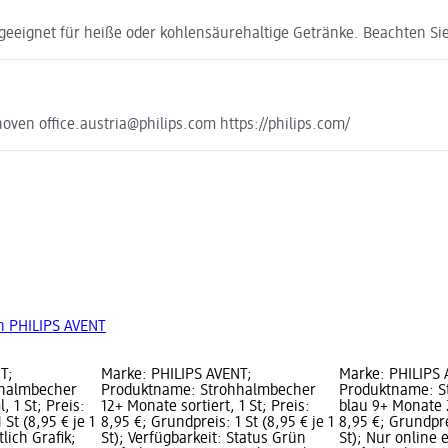
geeignet für heiße oder kohlensäurehaltige Getränke. Beachten Sie
ven office.austria@philips.com https://philips.com/
n PHILIPS AVENT
T;
Marke: PHILIPS AVENT;
Marke: PHILIPS 
hhalmbecher
Produktname: Strohhalmbecher
Produktname: S
, 1 St; Preis:
12+ Monate sortiert, 1 St; Preis:
blau 9+ Monate 2
 St (8,95 € je 1
8,95 €; Grundpreis: 1 St (8,95 € je 1
8,95 €; Grundprei
tlich Grafik;
St); Verfügbarkeit: Status Grün
St); Nur online e