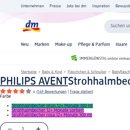
Unternehmen
Presse
Jobs bei dm
Inspiration
Bewusst
Suchen un
Neu
Marken
Make-up
Pflege & Parfum
Haare
IMMERGÜNSTIG online einka
Startseite
Baby & Kind
Fläschchen & Schnuller
Babyflasch
PHILIPS AVENT
Strohhalmbec
4
(
149 Bewertungen
|
Frage stellen
)
Farbe
Strohhalmbecher grün 12+ Monate 300 ml
Strohhalmbecher 12+ Monate sortiert
Strohhalmbecher rosa 12+ Monate 300 ml