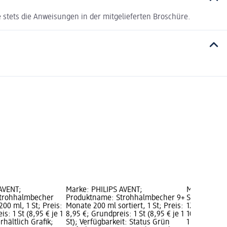
 stets die Anweisungen in der mitgelieferten Broschüre.
AVENT;
Marke: PHILIPS AVENT;
Marke: NUK
trohhalmbecher
Produktname: Strohhalmbecher 9+
Strohhalmbe
00 ml, 1 St; Preis:
Monate 200 ml sortiert, 1 St; Preis:
12+ Monate 2
s: 1 St (8,95 € je 1
8,95 €; Grundpreis: 1 St (8,95 € je 1
10,95 €; Gru
rhältlich Grafik;
St); Verfügbarkeit: Status Grün
1 St); Nur o