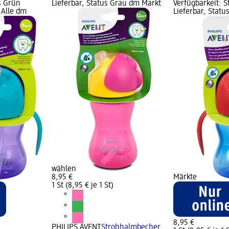
s Grün
Lieferbar, Status Grau dm Markt
Verfügbarkeit: 
 Alle dm
Lieferbar, Statu
wählen
8,95 €
Märkte
1 St (8,95 € je 1 St)
8,95 €
PHILIPS AVENT
Strohhalmbecher