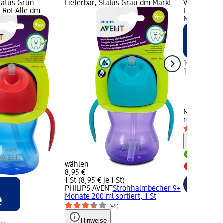
Status Grün
Lieferbar, Status Grau dm Markt
Verfügbarke
s Rot Alle dm
Lieferbar, S
Märkte
10,95 €
1 St (10,95 €
NUK
Strohh
rosa 12+ Mo
Hinweis
Lieferbar
wählen
Alle dm 
8,95 €
1 St (8,95 € je 1 St)
PHILIPS AVENT
Strohhalmbecher 9+
Monate 200 ml sortiert, 1 St
(49)
Hinweise