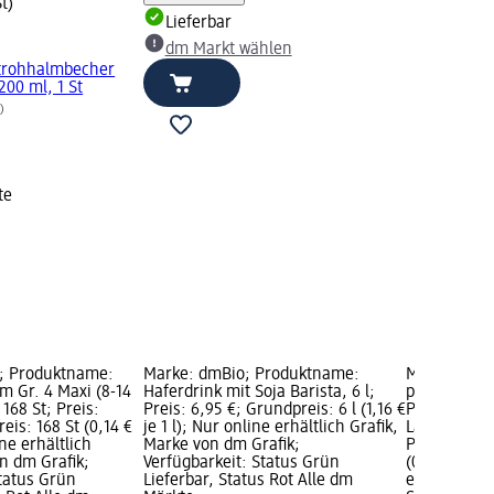
St)
Lieferbar
dm Markt wählen
trohhalmbecher
200 ml, 1 St
)
te
e; Produktname:
Marke: dmBio; Produktname:
Marke: Pam
 Gr. 4 Maxi (8-14
Haferdrink mit Soja Barista, 6 l;
protection;
168 St; Preis:
Preis: 6,95 €; Grundpreis: 6 l (1,16 €
Premium Pro
eis: 168 St (0,14 €
je 1 l); Nur online erhältlich Grafik,
Large (13-18
ine erhältlich
Marke von dm Grafik;
Preis: 58,90
n dm Grafik;
Verfügbarkeit: Status Grün
(0,41 € je 1 
Status Grün
Lieferbar, Status Rot Alle dm
erhältlich G