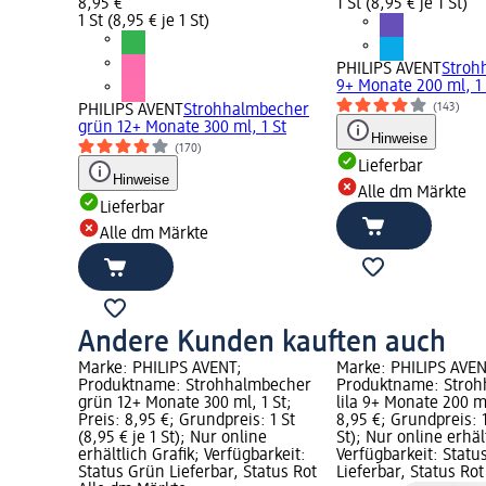
8,95 €
1 St (8,95 € je 1 St)
1 St (8,95 € je 1 St)
PHILIPS AVENT
Stroh
9+ Monate 200 ml, 1 
(143)
PHILIPS AVENT
Strohhalmbecher
grün 12+ Monate 300 ml, 1 St
Hinweise
(170)
Lieferbar
Hinweise
Alle dm Märkte
Lieferbar
Alle dm Märkte
Andere Kunden kauften auch
Marke: PHILIPS AVENT;
Marke: PHILIPS AVEN
Produktname: Strohhalmbecher
Produktname: Stro
grün 12+ Monate 300 ml, 1 St;
lila 9+ Monate 200 ml
Preis: 8,95 €; Grundpreis: 1 St
8,95 €; Grundpreis: 1
(8,95 € je 1 St); Nur online
St); Nur online erhäl
erhältlich Grafik; Verfügbarkeit:
Verfügbarkeit: Statu
Status Grün Lieferbar, Status Rot
Lieferbar, Status Rot