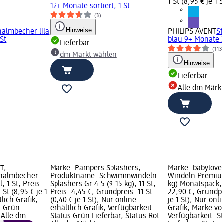
1 St (8,95 € je 1 
12+ Monate sortiert, 1 St
(3)
Hinweise
halmbecher lila
PHILIPS AVENT
S
St
blau 9+ Monate 
Lieferbar
(113
dm Markt wählen
Hinweise
Lieferbar
Alle dm Märk
T;
Marke: Pampers Splashers;
Marke: babylov
hhalmbecher
Produktname: Schwimmwindeln
Windeln Premium
, 1 St; Preis:
Splashers Gr.4-5 (9-15 kg), 11 St;
kg) Monatspack, 
 St (8,95 € je 1
Preis: 4,45 €; Grundpreis: 11 St
22,90 €; Grundpr
tlich Grafik;
(0,40 € je 1 St); Nur online
je 1 St); Nur onl
s Grün
erhältlich Grafik; Verfügbarkeit:
Grafik, Marke vo
 Alle dm
Status Grün Lieferbar, Status Rot
Verfügbarkeit: 