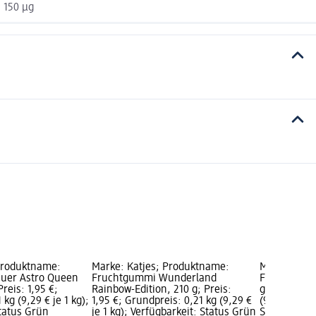
150 µg
Produktname:
Marke: Katjes; Produktname:
Marke: Katj
uer Astro Queen
Fruchtgummi Wunderland
Fruchtgumm
Preis: 1,95 €;
Rainbow-Edition, 210 g; Preis:
g; Preis: 1,
kg (9,29 € je 1 kg);
1,95 €; Grundpreis: 0,21 kg (9,29 €
(9,29 € je 1
Status Grün
je 1 kg); Verfügbarkeit: Status Grün
Status Grün