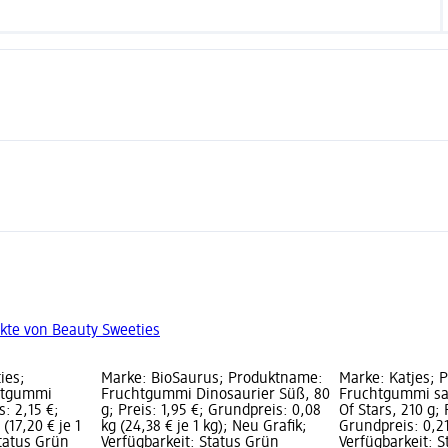
kte von Beauty Sweeties
ies;
Marke: BioSaurus; Produktname:
Marke: Katjes; 
htgummi
Fruchtgummi Dinosaurier Süß, 80
Fruchtgummi sa
s: 2,15 €;
g; Preis: 1,95 €; Grundpreis: 0,08
Of Stars, 210 g; 
(17,20 € je 1
kg (24,38 € je 1 kg); Neu Grafik;
Grundpreis: 0,21 
Status Grün
Verfügbarkeit: Status Grün
Verfügbarkeit: 