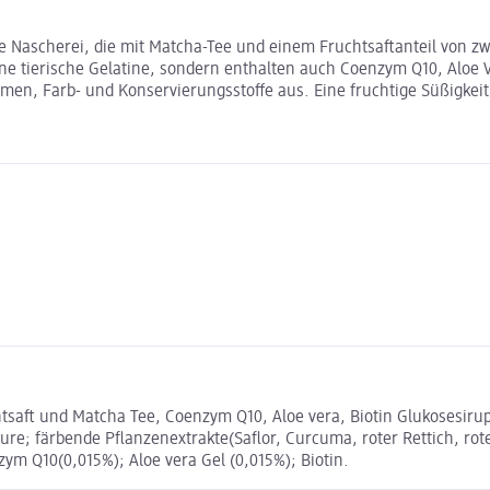
ascherei, die mit Matcha-Tee und einem Fruchtsaftanteil von zwan
hne tierische Gelatine, sondern enthalten auch Coenzym Q10, Aloe V
 Farb- und Konservierungsstoffe aus. Eine fruchtige Süßigkeit f
ft und Matcha Tee, Coenzym Q10, Aloe vera, Biotin Glukosesirup;
ure; färbende Pflanzenextrakte(Saflor, Curcuma, roter Rettich, rot
m Q10(0,015%); Aloe vera Gel (0,015%); Biotin.