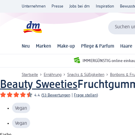
Unternehmen
Presse
Jobs bei dm
Inspiration
Bewusst
Suchen un
Neu
Marken
Make-up
Pflege & Parfum
Haare
IMMERGÜNSTIG online einka
Startseite
Ernährung
Snacks & Süßigkeiten
Bonbons & Fr
Beauty Sweeties
Fruchtgumm
4.4
(
53 Bewertungen
|
Frage stellen
)
Vegan
Vegan