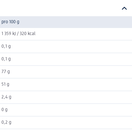
pro 100 g
1 359 kJ / 320 kcal
0,1 g
0,1 g
77 g
51 g
2,4 g
0 g
0,2 g