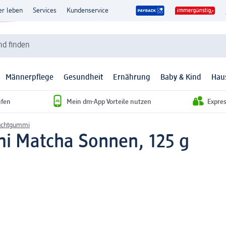
er leben
Services
Kundenservice
d finden
Männerpflege
Gesundheit
Ernährung
Baby & Kind
Hau
ufen
Mein dm-App Vorteile nutzen
Expre
uchtgummi
i Matcha Sonnen, 125 g