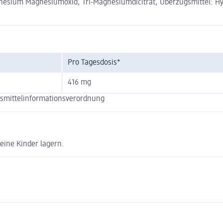
ium Magnesiumoxid, Tri-Magnesiumdicitrat, Überzugsmittel: Hydr
Pro Tagesdosis*
416 mg
nsmittelinformationsverordnung
leine Kinder lagern.