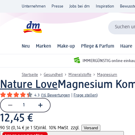
Unternehmen
Presse
Jobs bei dm
Inspiration
Bewusst
Suchen un
Neu
Marken
Make-up
Pflege & Parfum
Haare
IMMERGÜNSTIG online einka
Startseite
Gesundheit
Mineralstoffe
Magnesium
Nature Love
Magnesium Komp
4.3
(
16 Bewertungen
|
Frage stellen
)
12,45 €
90 St (0,14 € je 1 St)
inkl. 10% MwSt. zzgl.
Versand