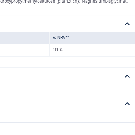
oxypropylmethylcellulose (pflanzlich); Magnesiumbisglycinat,
% NRV**
111 %