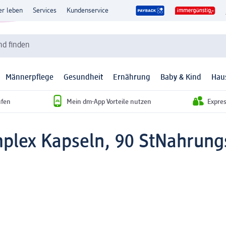
er leben
Services
Kundenservice
d finden
Männerpflege
Gesundheit
Ernährung
Baby & Kind
Hau
ufen
Mein dm-App Vorteile nutzen
Expre
lex Kapseln, 90 St
Nahrung