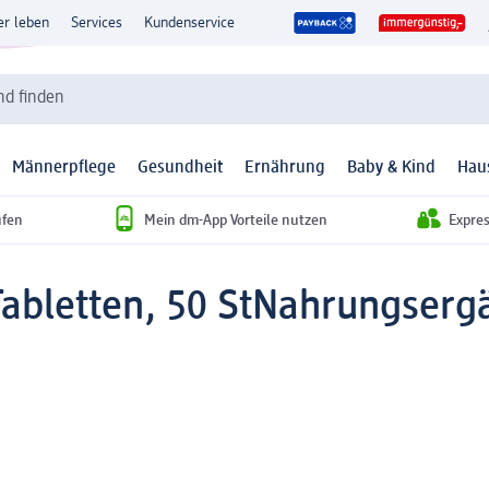
er leben
Services
Kundenservice
d finden
Männerpflege
Gesundheit
Ernährung
Baby & Kind
Hau
ufen
Mein dm-App Vorteile nutzen
Expre
abletten, 50 St
Nahrungsergä