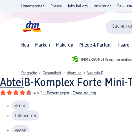
Unternehmen
Presse
Jobs bei dm
Inspiration
Bewusst
Suchen un
Neu
Marken
Make-up
Pflege & Parfum
Haare
IMMERGÜNSTIG online einka
Startseite
Gesundheit
Vitamine
Vitamin B
Abtei
B-Komplex Forte Mini-T
4.6
(
90 Bewertungen
|
Frage stellen
)
Vegan
Laktosefrei
Vegan