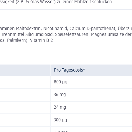
ssigkeit (z.B. ½ Glas Wasser) zu einer Mahlzeit schlucken.
inen Maltodextrin; Nicotinamid; Calcium D-pantothenat; Überzugm
; Trennmittel Siliciumdioxid, Speisefettsäuren, Magnesiumsalze der
okos, Palmkern); Vitamin B12
Pro Tagesdosis*
800 µg
36 mg
24 mg
300 µg