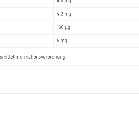
4,8 mg
4,2 mg
100 µg
6 mg
nsmittelinformationsverordnung