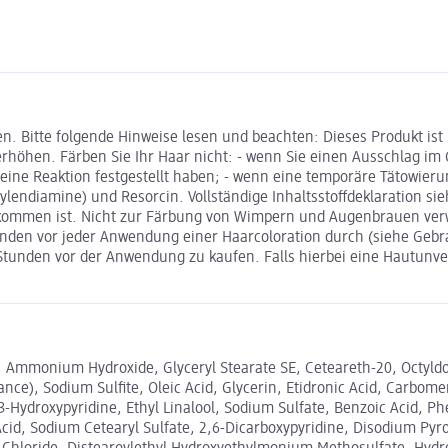
n. Bitte folgende Hinweise lesen und beachten: Dieses Produkt ist
höhen. Färben Sie Ihr Haar nicht: - wenn Sie einen Ausschlag im 
e eine Reaktion festgestellt haben; - wenn eine temporäre Tätowie
uylendiamine) und Resorcin. Vollständige Inhaltsstoffdeklaration 
gekommen ist. Nicht zur Färbung von Wimpern und Augenbrauen ve
unden vor jeder Anwendung einer Haarcoloration durch (siehe Geb
unden vor der Anwendung zu kaufen. Falls hierbei eine Hautunverträ
l, Ammonium Hydroxide, Glyceryl Stearate SE, Ceteareth-20, Octyld
nce), Sodium Sulfite, Oleic Acid, Glycerin, Etidronic Acid, Carbom
-3-Hydroxypyridine, Ethyl Linalool, Sodium Sulfate, Benzoic Acid, 
 Acid, Sodium Cetearyl Sulfate, 2,6-Dicarboxypyridine, Disodium P