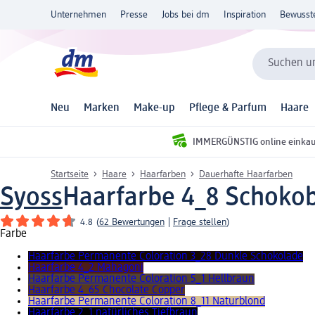
Unternehmen
Presse
Jobs bei dm
Inspiration
Bewusst
Suchen un
Neu
Marken
Make-up
Pflege & Parfum
Haare
IMMERGÜNSTIG online einka
Startseite
Haare
Haarfarben
Dauerhafte Haarfarben
Syoss
Haarfarbe 4_8 Schokob
4.8
(
62 Bewertungen
|
Frage stellen
)
Farbe
Haarfarbe Permanente Coloration 3_28 Dunkle Schokolade
Haarfarbe 4_2 Mahagoni
Haarfarbe Permanente Coloration 5_1 Hellbraun
Haarfarbe 4_65 Chocolate Copper
Haarfarbe Permanente Coloration 8_11 Naturblond
Haarfarbe 2_1 natürliches Tiefbraun