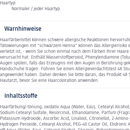
Haartyp:
Normaler / jeder Haartyp
Warnhinweise
Haarfärbemittel können schwere allergische Reaktionen hervorrufe
Tätowierungen mit "schwarzem Henna" können das Allergierisiko er
verletzt ist; - wenn Sie schon einmal nach dem Färben Ihrer Haar
verursacht hat. Enthält Wasserstoffperoxid, Phenylendiamine (Tol
Augen spülen, falls das Erzeugnis mit den Augen in Berührung 
Handschuhe tragen. Führen Sie einen Allergieverdachtstest 48 St
angewendet haben. Daher denken Sie bitte daran, das Produkt 48 St
Hautarzt, bevor Sie eine Haarcoloration anwenden.
Inhaltsstoffe
Haarfärbung/-tönung, oxidativ:Aqua (Water, Eau), Cetearyl Alcoho
Sodium Cetearyl Sulfate, Resorcinol, Ethanolamine, Parfum (Fragra
Potassium Hydroxide, Ascorbic Acid, Linalool, Citronellol, 2-Amino
Hydrogen Peroxide, Cetearyl Alcohol, PEG-40 Castor Oil, Etidronic