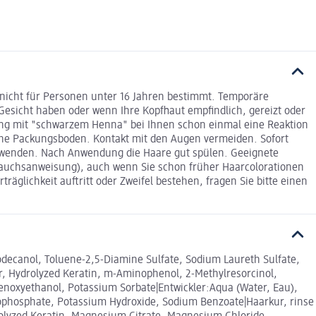
 nicht für Personen unter 16 Jahren bestimmt. Temporäre
Gesicht haben oder wenn Ihre Kopfhaut empfindlich, gereizt oder
rung mit "schwarzem Henna" bei Ihnen schon einmal eine Reaktion
siehe Packungsboden. Kontakt mit den Augen vermeiden. Sofort
rwenden. Nach Anwendung die Haare gut spülen. Geeignete
rauchsanweisung), auch wenn Sie schon früher Haarcolorationen
glichkeit auftritt oder Zweifel bestehen, fragen Sie bitte einen
odecanol, Toluene-2,5-Diamine Sulfate, Sodium Laureth Sulfate,
er, Hydrolyzed Keratin, m-Aminophenol, 2-Methylresorcinol,
Phenoxyethanol, Potassium Sorbate|Entwickler:Aqua (Water, Eau),
yrophosphate, Potassium Hydroxide, Sodium Benzoate|Haarkur, rinse