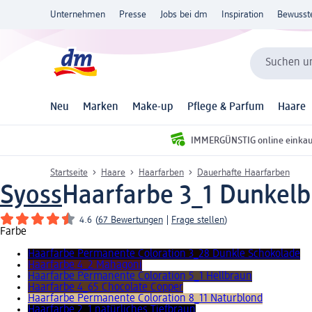
Unternehmen
Presse
Jobs bei dm
Inspiration
Bewusst
Suchen un
Neu
Marken
Make-up
Pflege & Parfum
Haare
IMMERGÜNSTIG online einka
Startseite
Haare
Haarfarben
Dauerhafte Haarfarben
Syoss
Haarfarbe 3_1 Dunkelb
4.6
(
67 Bewertungen
|
Frage stellen
)
Farbe
Haarfarbe Permanente Coloration 3_28 Dunkle Schokolade
Haarfarbe 4_2 Mahagoni
Haarfarbe Permanente Coloration 5_1 Hellbraun
Haarfarbe 4_65 Chocolate Copper
Haarfarbe Permanente Coloration 8_11 Naturblond
Haarfarbe 2_1 natürliches Tiefbraun