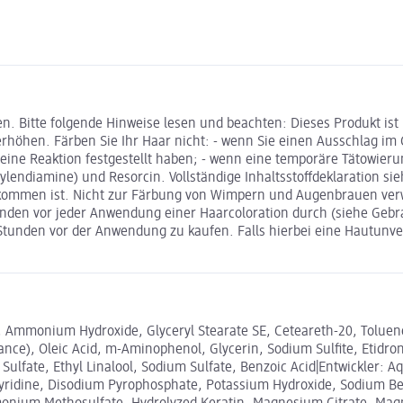
n. Bitte folgende Hinweise lesen und beachten: Dieses Produkt ist
höhen. Färben Sie Ihr Haar nicht: - wenn Sie einen Ausschlag im 
e eine Reaktion festgestellt haben; - wenn eine temporäre Tätowie
uylendiamine) und Resorcin. Vollständige Inhaltsstoffdeklaration 
gekommen ist. Nicht zur Färbung von Wimpern und Augenbrauen ve
unden vor jeder Anwendung einer Haarcoloration durch (siehe Geb
unden vor der Anwendung zu kaufen. Falls hierbei eine Hautunverträ
l, Ammonium Hydroxide, Glyceryl Stearate SE, Ceteareth-20, Toluen
nce), Oleic Acid, m-Aminophenol, Glycerin, Sodium Sulfite, Etidro
 Sulfate, Ethyl Linalool, Sodium Sulfate, Benzoic Acid|Entwickler: 
ypyridine, Disodium Pyrophosphate, Potassium Hydroxide, Sodium Ben