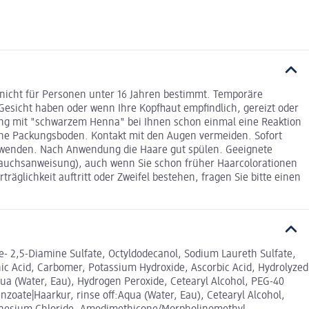
 nicht für Personen unter 16 Jahren bestimmt. Temporäre
Gesicht haben oder wenn Ihre Kopfhaut empfindlich, gereizt oder
rung mit "schwarzem Henna" bei Ihnen schon einmal eine Reaktion
siehe Packungsboden. Kontakt mit den Augen vermeiden. Sofort
rwenden. Nach Anwendung die Haare gut spülen. Geeignete
rauchsanweisung), auch wenn Sie schon früher Haarcolorationen
glichkeit auftritt oder Zweifel bestehen, fragen Sie bitte einen
e- 2,5-Diamine Sulfate, Octyldodecanol, Sodium Laureth Sulfate,
nic Acid, Carbomer, Potassium Hydroxide, Ascorbic Acid, Hydrolyzed
Aqua (Water, Eau), Hydrogen Peroxide, Cetearyl Alcohol, PEG-40
zoate|Haarkur, rinse off:Aqua (Water, Eau), Cetearyl Alcohol,