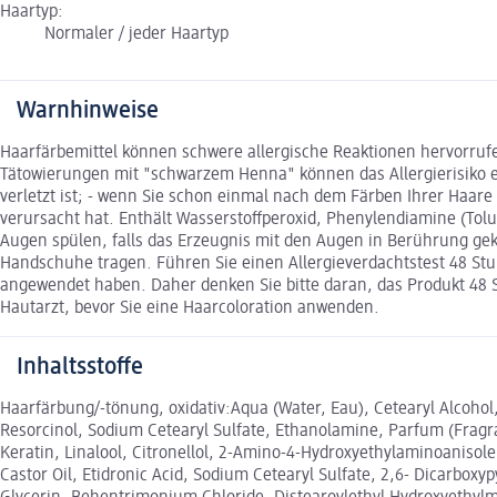
Haartyp:
Normaler / jeder Haartyp
Warnhinweise
Haarfärbemittel können schwere allergische Reaktionen hervorrufe
Tätowierungen mit "schwarzem Henna" können das Allergierisiko er
verletzt ist; - wenn Sie schon einmal nach dem Färben Ihrer Haar
verursacht hat. Enthält Wasserstoffperoxid, Phenylendiamine (Tol
Augen spülen, falls das Erzeugnis mit den Augen in Berührung 
Handschuhe tragen. Führen Sie einen Allergieverdachtstest 48 St
angewendet haben. Daher denken Sie bitte daran, das Produkt 48 St
Hautarzt, bevor Sie eine Haarcoloration anwenden.
Inhaltsstoffe
Haarfärbung/-tönung, oxidativ:Aqua (Water, Eau), Cetearyl Alcoho
Resorcinol, Sodium Cetearyl Sulfate, Ethanolamine, Parfum (Fragra
Keratin, Linalool, Citronellol, 2-Amino-4-Hydroxyethylaminoanisole
Castor Oil, Etidronic Acid, Sodium Cetearyl Sulfate, 2,6- Dicarbox