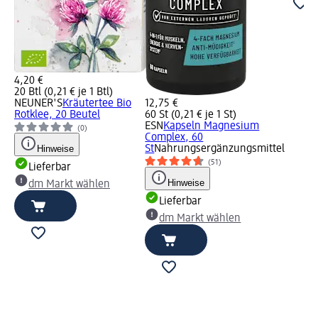
4,20 €
20 Btl (0,21 € je 1 Btl)
NEUNER'S
Kräutertee Bio
12,75 €
Rotklee, 20 Beutel
60 St (0,21 € je 1 St)
ESN
Kapseln Magnesium
(0)
Complex, 60
Hinweise
St
Nahrungsergänzungsmittel
(51)
Lieferbar
Hinweise
dm Markt wählen
Lieferbar
dm Markt wählen