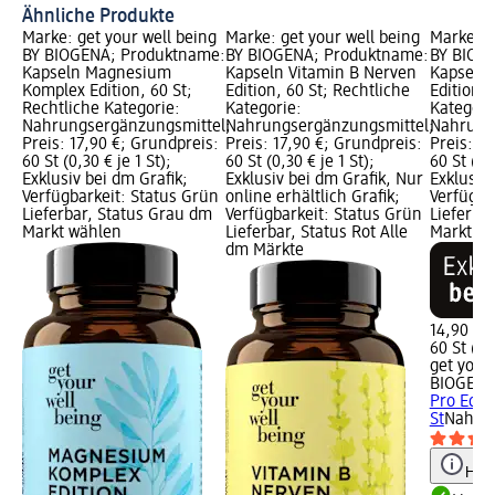
Ähnliche Produkte
Marke: get your well being
Marke: get your well being
Marke: g
BY BIOGENA; Produktname:
BY BIOGENA; Produktname:
BY BIOG
Kapseln Magnesium
Kapseln Vitamin B Nerven
Kapseln 
Komplex Edition, 60 St;
Edition, 60 St; Rechtliche
Edition, 
Rechtliche Kategorie:
Kategorie:
Kategori
Nahrungsergänzungsmittel;
Nahrungsergänzungsmittel;
Nahrung
Preis: 17,90 €; Grundpreis:
Preis: 17,90 €; Grundpreis:
Preis: 1
60 St (0,30 € je 1 St);
60 St (0,30 € je 1 St);
60 St (0,2
Exklusiv bei dm Grafik;
Exklusiv bei dm Grafik, Nur
Exklusiv 
Verfügbarkeit: Status Grün
online erhältlich Grafik;
Verfügba
Lieferbar, Status Grau dm
Verfügbarkeit: Status Grün
Lieferba
Markt wählen
Lieferbar, Status Rot Alle
Markt w
dm Märkte
14,90 €
60 St (0,
get your
BIOGEN
Pro Editi
St
Nahrun
Hinw