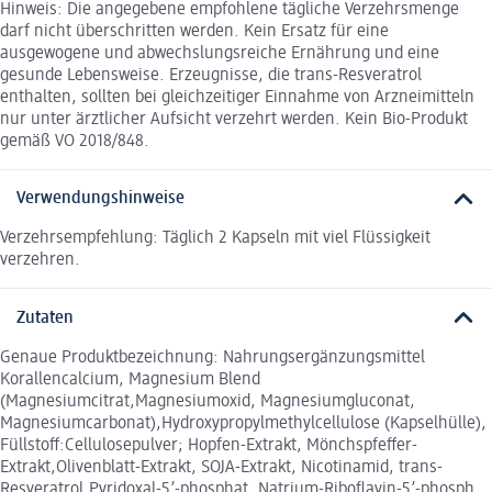
Hinweis: Die angegebene empfohlene tägliche Verzehrsmenge
darf nicht überschritten werden. Kein Ersatz für eine
ausgewogene und abwechslungsreiche Ernährung und eine
gesunde Lebensweise. Erzeugnisse, die trans-Resveratrol
enthalten, sollten bei gleichzeitiger Einnahme von Arzneimitteln
nur unter ärztlicher Aufsicht verzehrt werden. Kein Bio-Produkt
gemäß VO 2018/848.
Verwendungshinweise
Verzehrsempfehlung: Täglich 2 Kapseln mit viel Flüssigkeit
verzehren.
Zutaten
Genaue Produktbezeichnung: Nahrungsergänzungsmittel
Korallencalcium, Magnesium Blend
(Magnesiumcitrat,Magnesiumoxid, Magnesiumgluconat,
Magnesiumcarbonat),Hydroxypropylmethylcellulose (Kapselhülle),
Füllstoff:Cellulosepulver; Hopfen-Extrakt, Mönchspfeffer-
Extrakt,Olivenblatt-Extrakt, SOJA-Extrakt, Nicotinamid, trans-
Resveratrol,Pyridoxal-5’-phosphat, Natrium-Riboflavin-5’-phosph