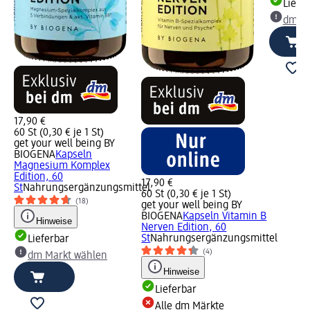
Liefe
dm Ma
17,90 €
60 St (0,30 € je 1 St)
get your well being BY
BIOGENA
Kapseln
Magnesium Komplex
Edition, 60
17,90 €
St
Nahrungsergänzungsmittel
60 St (0,30 € je 1 St)
(18)
get your well being BY
BIOGENA
Kapseln Vitamin B
Hinweise
Nerven Edition, 60
St
Nahrungsergänzungsmittel
Lieferbar
(4)
dm Markt wählen
Hinweise
Lieferbar
Alle dm Märkte