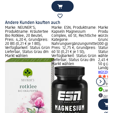
Andere Kunden kauften auch
Marke: NEUNER'S;
Marke: ESN; Produktname:
Marke: L
Produktname: Kräutertee
Kapseln Magnesium
Produkt
Bio Rotklee, 20 Beutel;
Complex, 60 St; Rechtliche
würzig, 5
Preis: 4,20 €; Grundpreis:
Kategorie:
Grundpre
20 Btl (0,21 € je 1 Btl);
Nahrungsergänzungsmittel;
100 g); V
Verfügbarkeit: Status Grün
Preis: 12,75 €; Grundpreis:
Status G
Lieferbar, Status Grau dm
60 St (0,21 € je 1 St);
Status G
Markt wählen
Verfügbarkeit: Status Grün
wählen
Lieferbar, Status Grau dm
2,45 €
Markt wählen
50 g (4,9
Landgar
würzig, 
Hinw
Liefe
dm Ma