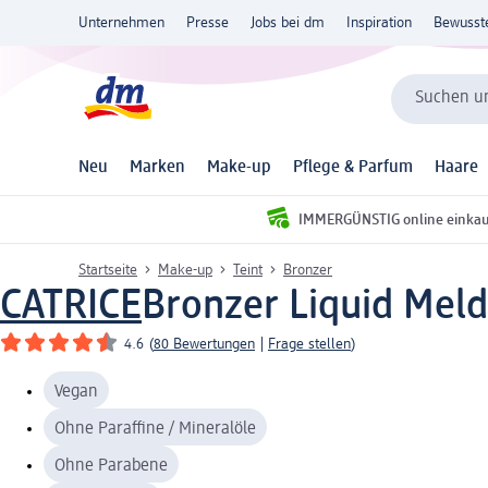
Unternehmen
Presse
Jobs bei dm
Inspiration
Bewusst
Suchen un
Neu
Marken
Make-up
Pflege & Parfum
Haare
IMMERGÜNSTIG online einka
Startseite
Make-up
Teint
Bronzer
CATRICE
Bronzer Liquid Meld
4.6
(
80 Bewertungen
|
Frage stellen
)
Vegan
Ohne Paraffine / Mineralöle
Ohne Parabene