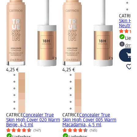
CATRICE
Skin Hig
Neutral I
Liefe
dm Ma
4,25 €
4,25 €
CATRICE
Concealer True
CATRICE
Concealer True
Skin High Cover 020 Warm
Skin High Cover 005 Warm
Beige, 4,5 ml
Macadamia, 4,5 ml
(147)
(165)