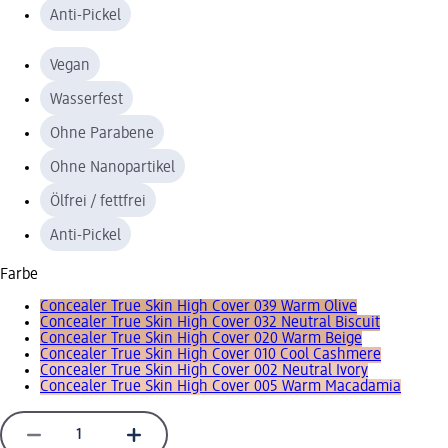
Anti-Pickel
Vegan
Wasserfest
Ohne Parabene
Ohne Nanopartikel
Ölfrei / fettfrei
Anti-Pickel
Farbe
Concealer True Skin High Cover 039 Warm Olive
Concealer True Skin High Cover 032 Neutral Biscuit
Concealer True Skin High Cover 020 Warm Beige
Concealer True Skin High Cover 010 Cool Cashmere
Concealer True Skin High Cover 002 Neutral Ivory
Concealer True Skin High Cover 005 Warm Macadamia