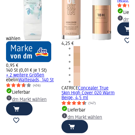
Neutral I
Liefe
dm Ma
wählen
4,25 €
0,95 €
140 St (0,01 € je 1 St)
+ 2 weitere Größen
ebelin
Wattepads, 140 St
(436)
CATRICE
Concealer True
Lieferbar
Skin High Cover 020 Warm
Beige, 4,5 ml
dm Markt wählen
(147)
Lieferbar
dm Markt wählen