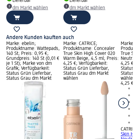
Lieferbar
Lieferbar
dm Markt wählen
dm Markt wählen
Andere Kunden kauften auch
Marke: ebelin;
Marke: CATRICE;
Marke: C
Produktname: Wattepads,
Produktname: Concealer
Produkt
140 St; Preis: 0,95 €;
True Skin High Cover 020
True Ski
Grundpreis: 140 St (0,01 €
Warm Beige, 4,5 ml; Preis:
Neutral I
je 1 St); Marke von dm
4,25 €; Verfügbarkeit:
4,25 €; V
Grafik; Verfügbarkeit:
Status Grün Lieferbar,
Status G
Status Grün Lieferbar,
Status Grau dm Markt
Status G
Status Grau dm Markt
wählen
wählen
4,25 €
CATRICE
Skin Hig