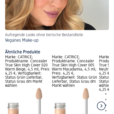
Aufregende Looks ohne tierische Bestandteile
Sch
Veganes Make-up
Be
Ähnliche Produkte
Marke: CATRICE;
Marke: CATRICE;
Marke: C
Produktname: Concealer
Produktname: Concealer
Produkt
True Skin High Cover 020
True Skin High Cover 005
True Ski
Warm Beige, 4,5 ml; Preis:
Warm Macadamia, 4,5 ml;
Neutral I
4,25 €; Verfügbarkeit:
Preis: 4,25 €;
4,25 €; V
Status Grün Lieferbar,
Verfügbarkeit: Status Grün
Status G
Status Grau dm Markt
Lieferbar, Status Grau dm
Status G
wählen
Markt wählen
wählen
4,25 €