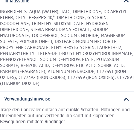
Inhaltsstoffe
INGREDIENTS: AQUA (WATER), TALC, DIMETHICONE, DICAPRYLYL
ETHER, CETYL PEG/PPG-10/1 DIMETHICONE, GLYCERIN,
ISODODECANE, TRIMETHYLSILOXYSILICATE, HYDROGEN
DIMETHICONE, STEVIA REBAUDIANA EXTRACT, SODIUM
HYALURONATE, TOCOPHEROL, SODIUM CHLORIDE, MAGNESIUM
SULFATE, POLYSILICONE-11, DISTEARDIMONIUM HECTORITE,
PROPYLENE CARBONATE, ETHYLHEXYLGLYCERIN, LAURETH-12,
PENTAERYTHRITYL TETRA-DI- T-BUTYL HYDROXYHYDROCINNAMATE,
PHENOXYETHANOL, SODIUM DEHYDROACETATE, POTASSIUM
SORBATE, BENZOIC ACID, DEHYDROACETIC ACID, SORBIC ACID,
PARFUM (FRAGRANCE), ALUMINUM HYDROXIDE, CI 77491 (IRON
OXIDES), CI 77492 (IRON OXIDES), CI 77499 (IRON OXIDES), CI 77891
(TITANIUM DIOXIDE).
Verwendungshinweise
Trage den Concealer einfach auf dunkle Schatten, Rötungen und
Unreinheiten auf und verblende ihn sanft mit klopfenden
Bewegungen mit dem Ringfinger.