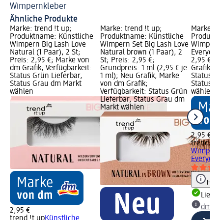
Wimpernkleber
Do
Ähnliche Produkte
Marke: trend !t up;
Marke: trend !t up;
Marke: t
Produktname: Künstliche
Produktname: Künstliche
Produktn
Wimpern Big Lash Love
Wimpern Set Big Lash Love
Wimpern 
Natural (1 Paar), 2 St;
Natural brown (1 Paar), 2
Everyday,
Preis: 2,95 €; Marke von
St; Preis: 2,95 €;
2,95 €; 
dm Grafik; Verfügbarkeit:
Grundpreis: 1 ml (2,95 € je
Grafik; V
Status Grün Lieferbar,
1 ml); Neu Grafik, Marke
Status G
Status Grau dm Markt
von dm Grafik;
Status G
wählen
Verfügbarkeit: Status Grün
wählen
Lieferbar, Status Grau dm
Markt wählen
2,95 €
trend !t 
Wimpern 
Everyday,
Hinw
Liefe
dm Ma
2,95 €
trend !t up
Künstliche