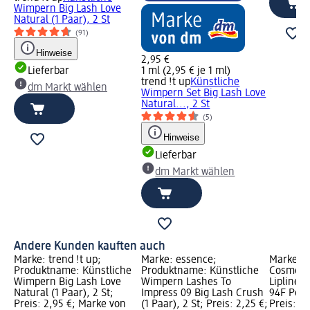
Wimpern Big Lash Love
Natural (1 Paar), 2 St
(91)
Hinweise
2,95 €
Lieferbar
1 ml (2,95 € je 1 ml)
trend !t up
Künstliche
dm Markt wählen
Wimpern Set Big Lash Love
Natural..., 2 St
(5)
Hinweise
Lieferbar
dm Markt wählen
Andere Kunden kauften auch
Marke: trend !t up;
Marke: essence;
Marke: 
Produktname: Künstliche
Produktname: Künstliche
Cosmeti
Wimpern Big Lash Love
Wimpern Lashes To
Lipliner 
Natural (1 Paar), 2 St;
Impress 09 Big Lash Crush
94F Penn
Preis: 2,95 €; Marke von
(1 Paar), 2 St; Preis: 2,25 €;
Preis: 4,