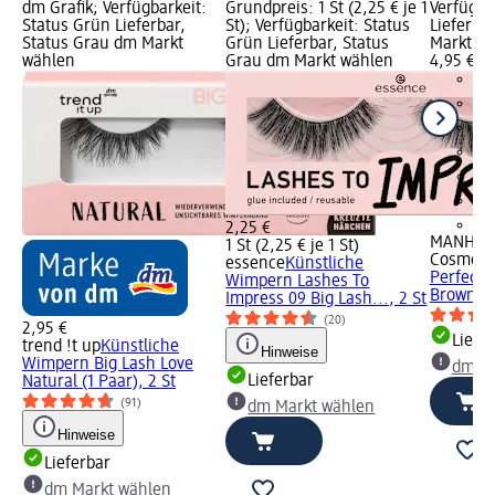
dm Grafik; Verfügbarkeit:
Grundpreis: 1 St (2,25 € je 1
Verfügba
Status Grün Lieferbar,
St); Verfügbarkeit: Status
Lieferba
Status Grau dm Markt
Grün Lieferbar, Status
Markt w
wählen
Grau dm Markt wählen
4,95 €
+5
2,25 €
MANHAT
1 St (2,25 € je 1 St)
Cosmeti
essence
Künstliche
Perfecti
Wimpern Lashes To
Brown, 0
Impress 09 Big Lash..., 2 St
(20)
2,95 €
Liefe
trend !t up
Künstliche
Hinweise
Wimpern Big Lash Love
dm Ma
Lieferbar
Natural (1 Paar), 2 St
(91)
dm Markt wählen
Hinweise
Lieferbar
dm Markt wählen