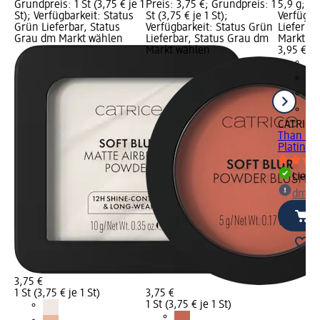
Grundpreis: 1 St (3,75 € je 1
Preis: 3,75 €; Grundpreis: 1
5,9 g; Pr
St); Verfügbarkeit: Status
St (3,75 € je 1 St);
Verfügba
Grün Lieferbar, Status
Verfügbarkeit: Status Grün
Lieferba
Grau dm Markt wählen
Lieferbar, Status Grau dm
Markt w
Markt wählen
3,95 €
CATRICE
Than Glo
Platinum.
Liefe
dm Ma
3,75 €
1 St (3,75 € je 1 St)
3,75 €
1 St (3,75 € je 1 St)