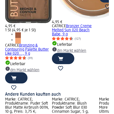
4,95 €
4,95 €
CATRICE
Bronzer Creme
1 St (4,95 € je 1 St)
Melted Sun 020 Beach
Babe, 9 g
(127)
Lieferbar
CATRICE
Bronzing &
Contouring Palette Butter
dm Markt wählen
Like 020..., 9 g
(39)
Lieferbar
dm Markt wählen
Andere Kunden kauften auch
Marke: CATRICE;
Marke: CATRICE;
Marke: C
Produktname: Puder Soft
Produktname: Blush
Produktn
Blur Matte Airbrush 001N,
Powder Soft Blur 030
More Th
10 g; Preis: 3,75 €;
Cinnamon Sugar, 5 g;
Ultimate