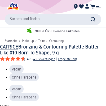
Suchen und finden
IMMERGÜNSTIG online einkaufen
Startseite
Make-up
Teint
Contouring
CATRICE
Bronzing & Contouring Palette Butter
Like 010 Born To Shape, 9 g
4.8
(
43 Bewertungen
|
Frage stellen
)
Vegan
Ohne Parabene
Vegan
Ohne Parabene