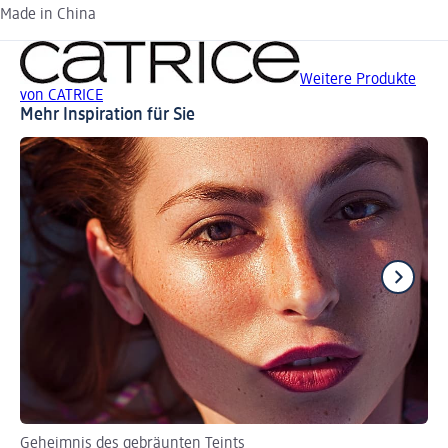
Made in China
Weitere Produkte
von CATRICE
Mehr Inspiration für Sie
Geheimnis des gebräunten Teints
Je