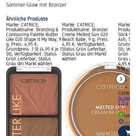
Sommer-Glow mit Bronzer
un
Be
Ähnliche Produkte
Marke: CATRICE;
Marke: CATRICE;
Marke: C
Produktname: Bronzing &
Produktname: Bronzer
Produkt
Contouring Palette Butter
Creme Melted Sun 020
Stick Sc
Like 020 Shape It My Way, 9
Beach Babe, 9 g; Preis:
Ash, 5,5 
g; Preis: 4,95 €;
4,95 €; Verfügbarkeit:
Grundprei
Grundpreis: 1 St (4,95 € je 1
Status Grün Lieferbar,
St); Verf
St); Verfügbarkeit: Status
Status Grau dm Markt
Grün Lie
Grün Lieferbar, Status
wählen
Grau dm
Grau dm Markt wählen
4,95 €
1 St (4,95
CATRICE
Sculpt &
5,5 g
Liefe
dm Ma