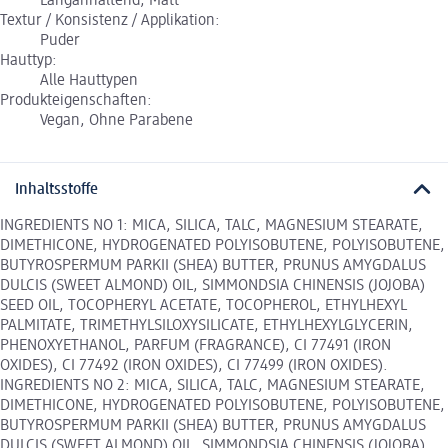
Langanhaltend, Matt
Textur / Konsistenz / Applikation:
Puder
Hauttyp:
Alle Hauttypen
Produkteigenschaften:
Vegan, Ohne Parabene
Inhaltsstoffe
INGREDIENTS NO 1: MICA, SILICA, TALC, MAGNESIUM STEARATE,
DIMETHICONE, HYDROGENATED POLYISOBUTENE, POLYISOBUTENE,
BUTYROSPERMUM PARKII (SHEA) BUTTER, PRUNUS AMYGDALUS
DULCIS (SWEET ALMOND) OIL, SIMMONDSIA CHINENSIS (JOJOBA)
SEED OIL, TOCOPHERYL ACETATE, TOCOPHEROL, ETHYLHEXYL
PALMITATE, TRIMETHYLSILOXYSILICATE, ETHYLHEXYLGLYCERIN,
PHENOXYETHANOL, PARFUM (FRAGRANCE), CI 77491 (IRON
OXIDES), CI 77492 (IRON OXIDES), CI 77499 (IRON OXIDES).
INGREDIENTS NO 2: MICA, SILICA, TALC, MAGNESIUM STEARATE,
DIMETHICONE, HYDROGENATED POLYISOBUTENE, POLYISOBUTENE,
BUTYROSPERMUM PARKII (SHEA) BUTTER, PRUNUS AMYGDALUS
DULCIS (SWEET ALMOND) OIL, SIMMONDSIA CHINENSIS (JOJOBA)