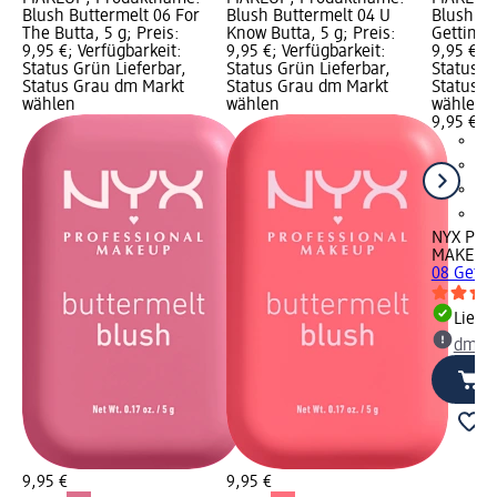
Blush Buttermelt 06 For
Blush Buttermelt 04 U
Blush Bu
The Butta, 5 g; Preis:
Know Butta, 5 g; Preis:
Getting B
9,95 €; Verfügbarkeit:
9,95 €; Verfügbarkeit:
9,95 €; V
Status Grün Lieferbar,
Status Grün Lieferbar,
Status G
Status Grau dm Markt
Status Grau dm Markt
Status G
wählen
wählen
wählen
9,95 €
NYX PRO
MAKEUP
08 Gettin
Liefe
dm Ma
9,95 €
9,95 €