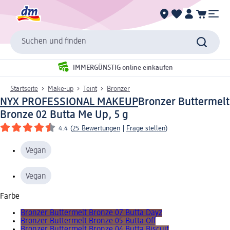
Suchen und finden
IMMERGÜNSTIG online einkaufen
Startseite
Make-up
Teint
Bronzer
NYX PROFESSIONAL MAKEUP
Bronzer Buttermelt
Bronze 02 Butta Me Up, 5 g
4.4
(
25 Bewertungen
|
Frage stellen
)
Vegan
Vegan
Farbe
Bronzer Buttermelt Bronze 07 Butta Dayz
Bronzer Buttermelt Bronze 05 Butta Off
Bronzer Buttermelt Bronze 04 Butta Biscuit