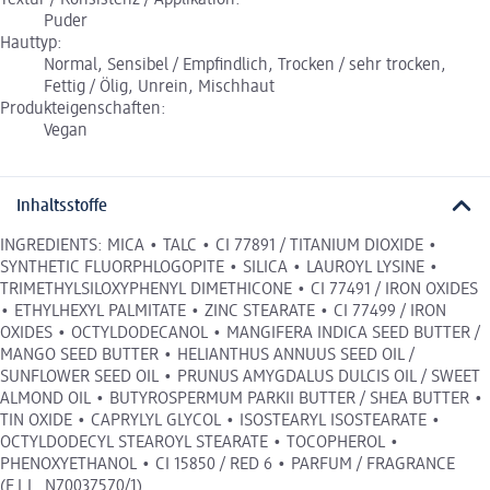
Textur / Konsistenz / Applikation:
Puder
Hauttyp:
Normal, Sensibel / Empfindlich, Trocken / sehr trocken,
Fettig / Ölig, Unrein, Mischhaut
Produkteigenschaften:
Vegan
Inhaltsstoffe
INGREDIENTS: MICA • TALC • CI 77891 / TITANIUM DIOXIDE •
SYNTHETIC FLUORPHLOGOPITE • SILICA • LAUROYL LYSINE •
TRIMETHYLSILOXYPHENYL DIMETHICONE • CI 77491 / IRON OXIDES
• ETHYLHEXYL PALMITATE • ZINC STEARATE • CI 77499 / IRON
OXIDES • OCTYLDODECANOL • MANGIFERA INDICA SEED BUTTER /
MANGO SEED BUTTER • HELIANTHUS ANNUUS SEED OIL /
SUNFLOWER SEED OIL • PRUNUS AMYGDALUS DULCIS OIL / SWEET
ALMOND OIL • BUTYROSPERMUM PARKII BUTTER / SHEA BUTTER •
TIN OXIDE • CAPRYLYL GLYCOL • ISOSTEARYL ISOSTEARATE •
OCTYLDODECYL STEAROYL STEARATE • TOCOPHEROL •
PHENOXYETHANOL • CI 15850 / RED 6 • PARFUM / FRAGRANCE
(F.I.L. N70037570/1).