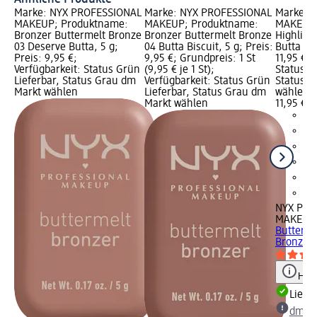
Marke: NYX PROFESSIONAL
Marke: NYX PROFESSIONAL
Marke: 
MAKEUP; Produktname:
MAKEUP; Produktname:
MAKEUP;
Bronzer Buttermelt Bronze
Bronzer Buttermelt Bronze
Highligh
03 Deserve Butta, 5 g;
04 Butta Biscuit, 5 g; Preis:
Butta In 
Preis: 9,95 €;
9,95 €; Grundpreis: 1 St
11,95 €; 
Verfügbarkeit: Status Grün
(9,95 € je 1 St);
Status G
Lieferbar, Status Grau dm
Verfügbarkeit: Status Grün
Status G
Markt wählen
Lieferbar, Status Grau dm
wählen
Markt wählen
11,95 €
NYX PRO
MAKEUP
Butterme
Bronze, 
Hinw
Liefe
dm Ma