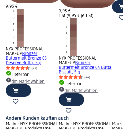
9,95 €
9,95 €
1 St (9,95 € je 1 St)
NYX PROFESSIONAL
MAKEUP
Bronzer
Buttermelt Bronze 03
NYX PROFESSIONAL
Deserve Butta, 5 g
MAKEUP
Bronzer
Buttermelt Bronze 04 Butta
(43)
Biscuit, 5 g
Lieferbar
(44)
dm Markt wählen
Lieferbar
dm Markt wählen
Andere Kunden kauften auch
Marke: NYX PROFESSIONAL
Marke: NYX PROFESSIONAL
Marke: 
MAKEUP; Produktname:
MAKEUP; Produktname:
MAKEUP;