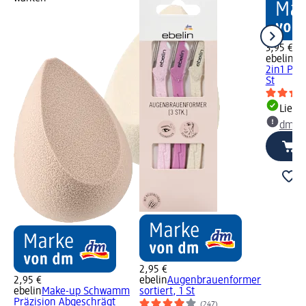
3,95 €
ebelin
Ma
2in1 Powd
St
Liefe
dm Ma
2,95 €
2,95 €
ebelin
Augenbrauenformer
ebelin
Make-up Schwamm
sortiert, 1 St
Präzision Abgeschrägt
(247)