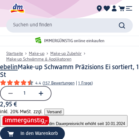
Suchen und finden
IMMERGÜNSTIG online einkaufen
Startseite
Make-up
Make-up Zubehör
Make-up Schwämme & Applikatoren
ebelin
Make-up Schwamm Präzisions Ei sortiert, 1
St
4.4
(
157 Bewertungen
|
1 Frage
)
2,95 €
inkl. 20% MwSt. zzgl.
Versand
dm Dauerpreis
nicht erhöht seit 10.01.2024
In den Warenkorb