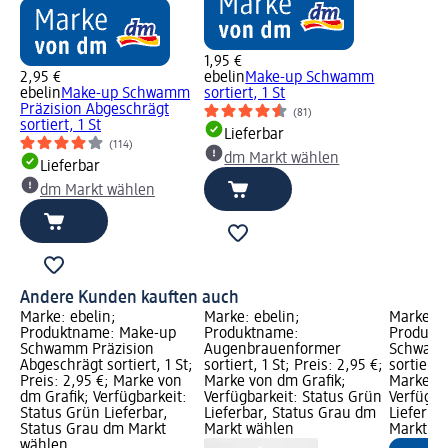
1,95 €
2,95 €
ebelin
Make-up Schwamm
ebelin
Make-up Schwamm
sortiert, 1 St
Präzision Abgeschrägt
(81)
sortiert, 1 St
Lieferbar
(114)
dm Markt wählen
Lieferbar
dm Markt wählen
Andere Kunden kauften auch
Marke: ebelin;
Marke: ebelin;
Marke: e
Produktname: Make-up
Produktname:
Produkt
Schwamm Präzision
Augenbrauenformer
Schwamm
Abgeschrägt sortiert, 1 St;
sortiert, 1 St; Preis: 2,95 €;
sortiert,
Preis: 2,95 €; Marke von
Marke von dm Grafik;
Marke vo
dm Grafik; Verfügbarkeit:
Verfügbarkeit: Status Grün
Verfügba
Status Grün Lieferbar,
Lieferbar, Status Grau dm
Lieferba
Status Grau dm Markt
Markt wählen
Markt w
wählen