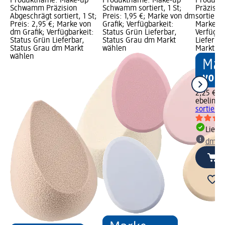
Produktname: Make-up
Produktname: Make-up
Produkt
Schwamm Präzision
Schwamm sortiert, 1 St;
Präzisi
Abgeschrägt sortiert, 1 St;
Preis: 1,95 €; Marke von dm
sortiert,
Preis: 2,95 €; Marke von
Grafik; Verfügbarkeit:
Marke vo
dm Grafik; Verfügbarkeit:
Status Grün Lieferbar,
Verfügba
Status Grün Lieferbar,
Status Grau dm Markt
Lieferba
Status Grau dm Markt
wählen
Markt w
wählen
2,25 €
ebelin
Pr
sortiert, 
Liefe
dm Ma