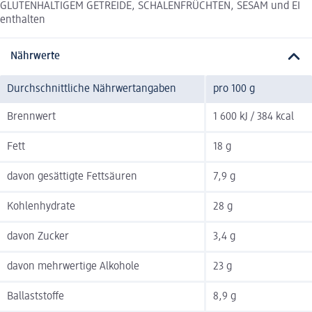
GLUTENHALTIGEM GETREIDE, SCHALENFRÜCHTEN, SESAM und EI
enthalten
Nährwerte
Durchschnittliche Nährwertangaben
pro 100 g
Brennwert
1 600 kJ / 384 kcal
Fett
18 g
davon gesättigte Fettsäuren
7,9 g
Kohlenhydrate
28 g
davon Zucker
3,4 g
davon mehrwertige Alkohole
23 g
Ballaststoffe
8,9 g