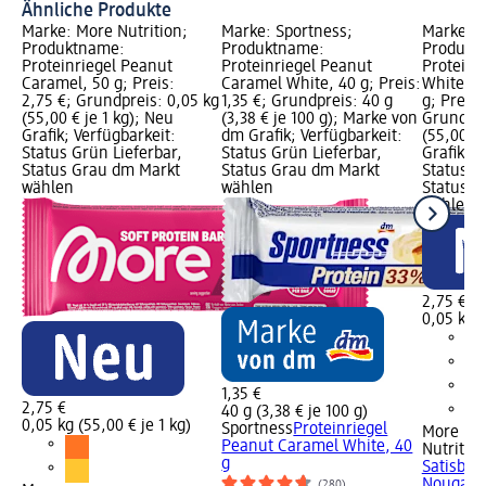
Ähnliche Produkte
Marke: More Nutrition;
Marke: Sportness;
Marke: M
Produktname:
Produktname:
Produkt
Proteinriegel Peanut
Proteinriegel Peanut
Proteinri
Caramel, 50 g; Preis:
Caramel White, 40 g; Preis:
White Ha
2,75 €; Grundpreis: 0,05 kg
1,35 €; Grundpreis: 40 g
g; Preis:
(55,00 € je 1 kg); Neu
(3,38 € je 100 g); Marke von
Grundpre
Grafik; Verfügbarkeit:
dm Grafik; Verfügbarkeit:
(55,00 € 
Status Grün Lieferbar,
Status Grün Lieferbar,
Grafik; V
Status Grau dm Markt
Status Grau dm Markt
Status G
wählen
wählen
Status G
wählen
2,75 €
0,05 kg (
1,35 €
2,75 €
40 g (3,38 € je 100 g)
0,05 kg (55,00 € je 1 kg)
Sportness
Proteinriegel
More
Peanut Caramel White, 40
Nutritio
g
Satisbit
Nougat, 
(280)