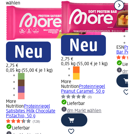
wählen
+1
ESN
Prot
Bar Pean
2,75 €
0,05 kg (55,00 € je 1 kg)
Liefe
2,75 €
0,05 kg (55,00 € je 1 kg)
dm Ma
More
Nutrition
Proteinriegel
Peanut Caramel, 50 g
(0)
More
Lieferbar
Nutrition
Proteinriegel
dm Markt wählen
Satisbites Milk Chocolate
Pistachio, 50 g
(128)
Lieferbar