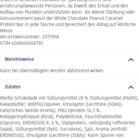
Snack ist besonders attraktiv für sportbegeisterte und
ernährungsbewusste Personen, da Eiweiß den Erhalt und den
Aufbau von Muskeln unterstützen kann. Als kleine Stärkung oder
Genussmoment passt der White Chocolate Peanut Caramel
Protein Bar in jede Tasche und bereichert den Alltag auf köstliche
Weise.
dm-Artikelnummer: 2971958
GTIN 4260644048783
Warnhinweise
Kann bei übermäßigem Verzehr abführend wirken.
Zutaten
Weiße Schokolade mit Süßungsmittel 28 % (Süßungsmittel (Maltit),
Kakaobutter, VollMILCHpulver, Emulgator (Lecithine (SOJA)),
natürliches Vanille-Aroma), MILCHprotein 14,3 %,
Kollagenhydrolysat (Rind), Polydextrose, Feuchthaltemittel
(Glycerin), ERDNÜSSE 8, 6 %, SOJAprotein, vollständig raffiniertes
Sojaöl, Süßungsmittel (Xylit, Sucralose), Salz, Aroma (enthält
ERDNÜSSE), Emulgator (Lecithine (SOJA)). Kann Spuren von