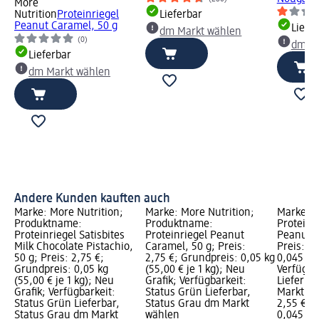
More
Nutrition
Proteinriegel
Lieferbar
Peanut Caramel, 50 g
Liefe
dm Markt wählen
(0)
dm Ma
Lieferbar
dm Markt wählen
Andere Kunden kauften auch
Marke: More Nutrition;
Marke: More Nutrition;
Marke: 
Produktname:
Produktname:
Proteinr
Proteinriegel Satisbites
Proteinriegel Peanut
Peanut C
Milk Chocolate Pistachio,
Caramel, 50 g; Preis:
Preis: 2
50 g; Preis: 2,75 €;
2,75 €; Grundpreis: 0,05 kg
0,045 kg 
Grundpreis: 0,05 kg
(55,00 € je 1 kg); Neu
Verfügba
(55,00 € je 1 kg); Neu
Grafik; Verfügbarkeit:
Lieferba
Grafik; Verfügbarkeit:
Status Grün Lieferbar,
Markt w
Status Grün Lieferbar,
Status Grau dm Markt
2,55 €
Status Grau dm Markt
wählen
0,045 kg 