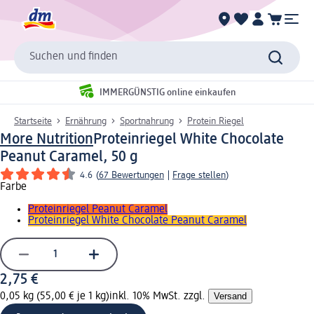
Suchen und finden
IMMERGÜNSTIG online einkaufen
Startseite
Ernährung
Sportnahrung
Protein Riegel
More Nutrition
Proteinriegel White Chocolate
Peanut Caramel, 50 g
4.6
(
67 Bewertungen
|
Frage stellen
)
Farbe
Proteinriegel Peanut Caramel
Proteinriegel White Chocolate Peanut Caramel
2,75 €
0,05 kg (55,00 € je 1 kg)
inkl. 10% MwSt. zzgl.
Versand