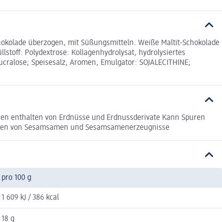
chokolade überzogen, mit Süßungsmitteln. Weiße Maltit-Schokolade
stoff: Polydextrose: Kollagenhydrolysat, hydrolysiertes
ucralose; Speisesalz, Aromen, Emulgator: SOJALECITHINE;
uren enthalten von Erdnüsse und Erdnussderivate Kann Spuren
halten von Sesamsamen und Sesamsamenerzeugnisse
pro 100 g
1 609 kJ / 386 kcal
18 g