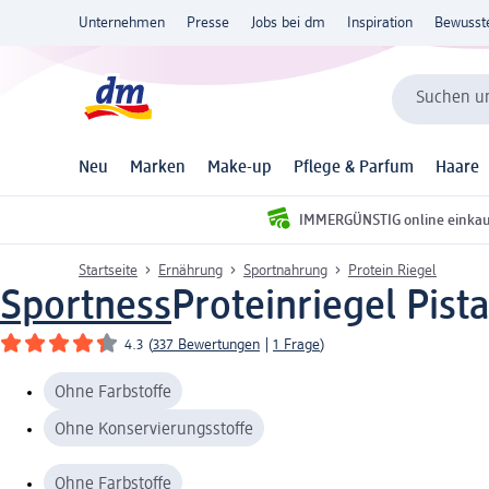
Unternehmen
Presse
Jobs bei dm
Inspiration
Bewusst
Suchen un
Neu
Marken
Make-up
Pflege & Parfum
Haare
IMMERGÜNSTIG online einka
Startseite
Ernährung
Sportnahrung
Protein Riegel
Sportness
Proteinriegel Pist
4.3
(
337 Bewertungen
|
1 Frage
)
Ohne Farbstoffe
Ohne Konservierungsstoffe
Ohne Farbstoffe