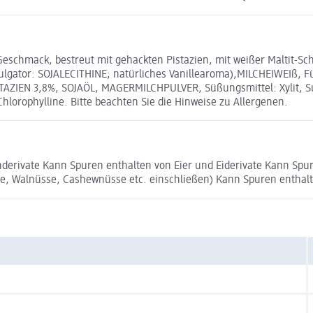
Geschmack, bestreut mit gehackten Pistazien, mit weißer Maltit-S
gator: SOJALECITHINE; natürliches Vanillearoma),MILCHEIWEIß, Füll
STAZIEN 3,8%, SOJAÖL, MAGERMILCHPULVER, Süßungsmittel: Xylit, S
hlorophylline. Bitte beachten Sie die Hinweise zu Allergenen.
nderivate Kann Spuren enthalten von Eier und Eiderivate Kann Sp
sse, Walnüsse, Cashewnüsse etc. einschließen) Kann Spuren ent