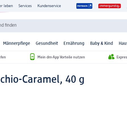
er leben
Services
Kundenservice
d finden
Männerpflege
Gesundheit
Ernährung
Baby & Kind
Hau
ufen
Mein dm-App Vorteile nutzen
Expre
achio-Caramel, 40 g