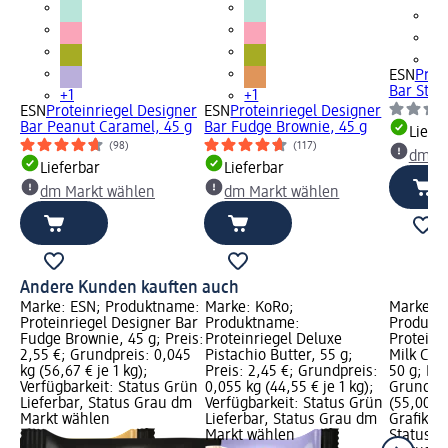
+1
ESN
Prot
Bar Stra
+1
+1
ESN
Proteinriegel Designer
ESN
Proteinriegel Designer
Bar Peanut Caramel, 45 g
Bar Fudge Brownie, 45 g
Liefe
(98)
(117)
dm Ma
Lieferbar
Lieferbar
dm Markt wählen
dm Markt wählen
Andere Kunden kauften auch
me:
Marke: ESN; Produktname:
Marke: KoRo;
Marke: M
Bar
Proteinriegel Designer Bar
Produktname:
Produkt
Fudge Brownie, 45 g; Preis:
Proteinriegel Deluxe
Proteinri
s:
2,55 €; Grundpreis: 0,045
Pistachio Butter, 55 g;
Milk Cho
;
kg (56,67 € je 1 kg);
Preis: 2,45 €; Grundpreis:
50 g; Pre
rün
Verfügbarkeit: Status Grün
0,055 kg (44,55 € je 1 kg);
Grundpre
dm
Lieferbar, Status Grau dm
Verfügbarkeit: Status Grün
(55,00 € 
Markt wählen
Lieferbar, Status Grau dm
Grafik; V
Markt wählen
Status G