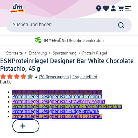
Suchen und finden
IMMERGÜNSTIG online einkaufen
Startseite
Ernährung
Sportnahrung
Protein Riegel
ESN
Proteinriegel Designer Bar White Chocolate
Pistachio, 45 g
4
(
70 Bewertungen
|
Frage stellen
)
Farbe
Proteinriegel Dark Chocolate Salted Almond
Proteinriegel Designer Bar Almond Coconut
Proteinriegel Designer Bar Strawberry Yogurt
Proteinriegel Designer Bar White Chocolate Pistachio
Proteinriegel Designer Bar Fudge Brownie
Proteinriegel Designer Bar Peanut Caramel