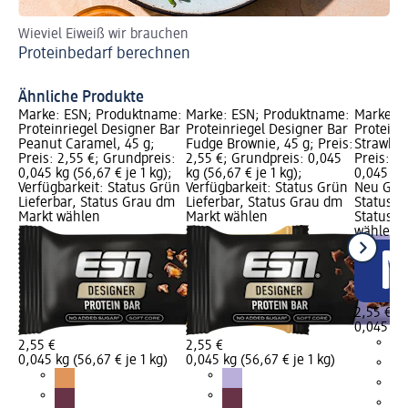
Wieviel Eiweiß wir brauchen
Ei
Proteinbedarf berechnen
Pr
Ähnliche Produkte
Marke: ESN; Produktname:
Marke: ESN; Produktname:
Marke: 
Proteinriegel Designer Bar
Proteinriegel Designer Bar
Proteinr
Peanut Caramel, 45 g;
Fudge Brownie, 45 g; Preis:
Strawber
Preis: 2,55 €; Grundpreis:
2,55 €; Grundpreis: 0,045
Preis: 2
0,045 kg (56,67 € je 1 kg);
kg (56,67 € je 1 kg);
0,045 kg 
Verfügbarkeit: Status Grün
Verfügbarkeit: Status Grün
Neu Graf
Lieferbar, Status Grau dm
Lieferbar, Status Grau dm
Status G
Markt wählen
Markt wählen
Status G
wählen
2,55 €
0,045 kg 
2,55 €
2,55 €
0,045 kg (56,67 € je 1 kg)
0,045 kg (56,67 € je 1 kg)