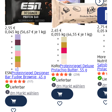
Status G
wählen
2,75 €
2,55 €
2,45 €
0,05 kg (
0,045 kg (56,67 € je 1 kg)
0,055 kg (44,55 € je 1 kg)
More
Nutritio
Satisbit
KoRo
Proteinriegel Deluxe
+1
Pistachio
Pistachio Butter, 55 g
er
ESN
Proteinriegel Designer
(238)
 g
Bar Fudge Brownie, 45 g
Liefe
Lieferbar
(117)
dm Ma
dm Markt wählen
Lieferbar
dm Markt wählen