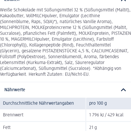
Weiße Schokolade mit Süßungsmittel 32 % (Süßungsmittel (Maltit),
Kakaobutter, VollMILCHpulver, Emulgator (Lecithine
(Sonnenblume, Raps, SOJA)*), natürliches Vanille Aroma),
MILCHPROTEIN, MOLKEproteincreme 12 % (Süßungsmittel (Maltit,
Sucralose), pflanzliches Fett (Palmfett), MOLKEnprotein, PISTAZIEN
10 %, MAGERMILCHpulver, Emulgator (Lecithine), Farbstoff
(Chlorophyll)), Kollagenpeptide (Rind), Feuchthaltemittel
(Glycerin), gesalzene PISTAZIENSTÜCKE 4,5 %, CALCIUMCASEINAT,
Füllstoff (PolyDextrose), Sonnenblumenöl, Aroma, färbendes
Lebensmittel (Kurkuma-Extrakt), Salz, Säureregulator
(Calciumcarbonat), Süßungsmittel (Sucralose). *Abhängig von
Verfügbarkeit. Herkunft Zutaten: EU/Nicht-EU.
Nährwerte
Durchschnittliche Nährwertangaben
pro 100 g
Brennwert
1 796 kJ / 429 kcal
Fett
21 g