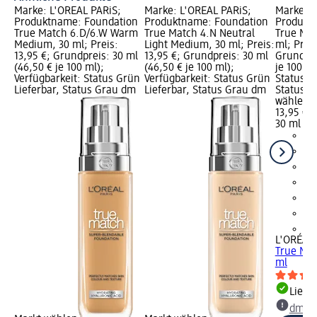
Marke: L'ORÉAL PARiS;
Marke: L'ORÉAL PARiS;
Marke: L
Produktname: Foundation
Produktname: Foundation
Produkt
True Match 6.D/6.W Warm
True Match 4.N Neutral
True Mat
Medium, 30 ml; Preis:
Light Medium, 30 ml; Preis:
ml; Preis
13,95 €; Grundpreis: 30 ml
13,95 €; Grundpreis: 30 ml
Grundpre
(46,50 € je 100 ml);
(46,50 € je 100 ml);
je 100 ml
Verfügbarkeit: Status Grün
Verfügbarkeit: Status Grün
Status G
Lieferbar, Status Grau dm
Lieferbar, Status Grau dm
Status G
wählen
13,95 €
30 ml (46
+4
L'ORÉAL 
True Mat
ml
Liefe
dm Ma