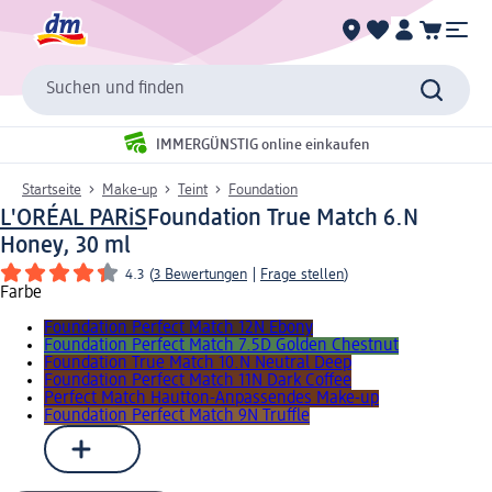
Suchen und finden
IMMERGÜNSTIG online einkaufen
Startseite
Make-up
Teint
Foundation
L'ORÉAL PARiS
Foundation True Match 6.N
Honey, 30 ml
4.3
(
3 Bewertungen
|
Frage stellen
)
Farbe
Foundation Perfect Match 12N Ebony
Foundation Perfect Match 7.5D Golden Chestnut
Foundation True Match 10.N Neutral Deep
Foundation Perfect Match 11N Dark Coffee
Perfect Match Hautton-Anpassendes Make-up
Foundation Perfect Match 9N Truffle