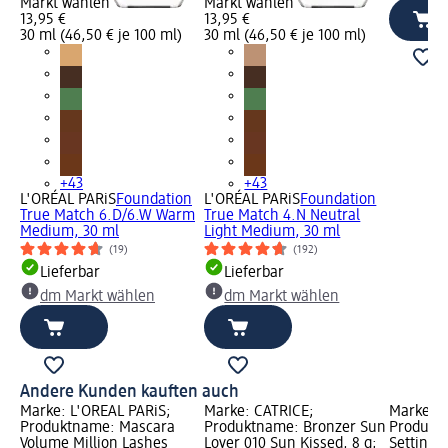
Markt wählen
Markt wählen
13,95 €
13,95 €
30 ml (46,50 € je 100 ml)
30 ml (46,50 € je 100 ml)
+43
+43
L'ORÉAL PARiS
Foundation
L'ORÉAL PARiS
Foundation
True Match 6.D/6.W Warm
True Match 4.N Neutral
Medium, 30 ml
Light Medium, 30 ml
(19)
(192)
Lieferbar
Lieferbar
dm Markt wählen
dm Markt wählen
Andere Kunden kauften auch
Marke: L'ORÉAL PARiS;
Marke: CATRICE;
Marke: C
Produktname: Mascara
Produktname: Bronzer Sun
Produkt
Volume Million Lashes
Lover 010 Sun Kissed, 8 g;
Setting 