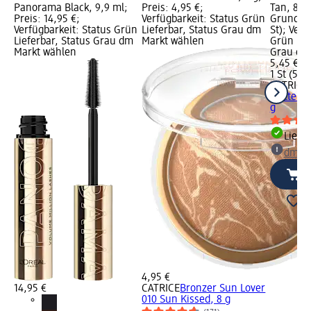
Panorama Black, 9,9 ml;
Preis: 4,95 €;
Tan, 8 g;
Preis: 14,95 €;
Verfügbarkeit: Status Grün
Grundprei
Verfügbarkeit: Status Grün
Lieferbar, Status Grau dm
St); Verf
Lieferbar, Status Grau dm
Markt wählen
Grün Lie
Markt wählen
Grau dm
5,45 €
1 St (5,45
CATRICE
Matte So
g
Liefe
dm Ma
4,95 €
14,95 €
CATRICE
Bronzer Sun Lover
010 Sun Kissed, 8 g