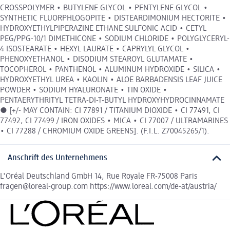
CROSSPOLYMER • BUTYLENE GLYCOL • PENTYLENE GLYCOL •
SYNTHETIC FLUORPHLOGOPITE • DISTEARDIMONIUM HECTORITE •
HYDROXYETHYLPIPERAZINE ETHANE SULFONIC ACID • CETYL
PEG/PPG-10/1 DIMETHICONE • SODIUM CHLORIDE • POLYGLYCERYL-
4 ISOSTEARATE • HEXYL LAURATE • CAPRYLYL GLYCOL •
PHENOXYETHANOL • DISODIUM STEAROYL GLUTAMATE •
TOCOPHEROL • PANTHENOL • ALUMINUM HYDROXIDE • SILICA •
HYDROXYETHYL UREA • KAOLIN • ALOE BARBADENSIS LEAF JUICE
POWDER • SODIUM HYALURONATE • TIN OXIDE •
PENTAERYTHRITYL TETRA-DI-T-BUTYL HYDROXYHYDROCINNAMATE
● [+/- MAY CONTAIN: CI 77891 / TITANIUM DIOXIDE • CI 77491, CI
77492, CI 77499 / IRON OXIDES • MICA • CI 77007 / ULTRAMARINES
• CI 77288 / CHROMIUM OXIDE GREENS]. (F.I.L. Z70045265/1).
Anschrift des Unternehmens
L'Oréal Deutschland GmbH 14, Rue Royale FR-75008 Paris
fragen@loreal-group.com https://www.loreal.com/de-at/austria/