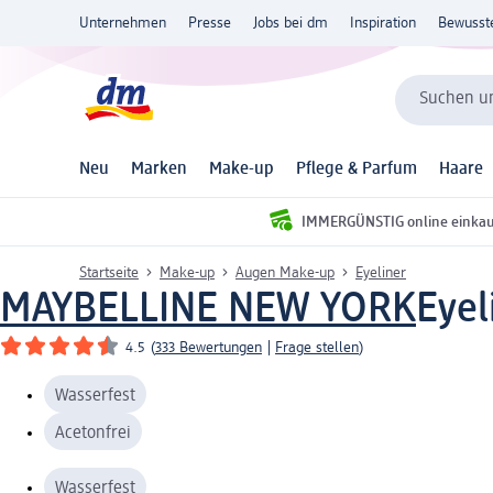
Unternehmen
Presse
Jobs bei dm
Inspiration
Bewusst
Suchen un
Neu
Marken
Make-up
Pflege & Parfum
Haare
IMMERGÜNSTIG online einka
Startseite
Make-up
Augen Make-up
Eyeliner
MAYBELLINE NEW YORK
Eyel
4.5
(
333 Bewertungen
|
Frage stellen
)
Wasserfest
Acetonfrei
Wasserfest