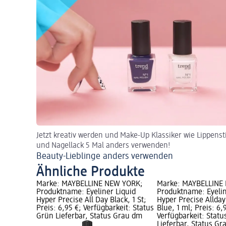
Jetzt kreativ werden und Make-Up Klassiker wie Lippensti
und Nagellack 5 Mal anders verwenden!
Beauty-Lieblinge anders verwenden
Ähnliche Produkte
 YORK;
Marke: MAYBELLINE NEW YORK;
Marke: MAYBELLINE
iquid
Produktname: Eyeliner Liquid
Produktname: Eyelin
 Jungle
Hyper Precise All Day Black, 1 St;
Hyper Precise Allday
€;
Preis: 6,95 €; Verfügbarkeit: Status
Blue, 1 ml; Preis: 6,
ün
Grün Lieferbar, Status Grau dm
Verfügbarkeit: Statu
m Markt
Lieferbar, Status G