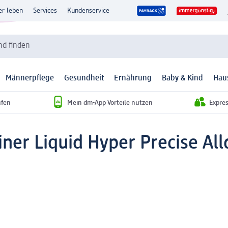
er leben
Services
Kundenservice
d finden
Männerpflege
Gesundheit
Ernährung
Baby & Kind
Hau
ufen
Mein dm-App Vorteile nutzen
Expre
iner Liquid Hyper Precise Al