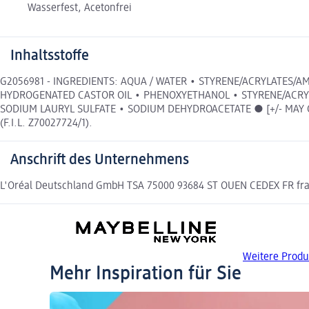
Wasserfest, Acetonfrei
Inhaltsstoffe
G2056981 - INGREDIENTS: AQUA / WATER • STYRENE/ACRYLATES
HYDROGENATED CASTOR OIL • PHENOXYETHANOL • STYRENE/ACRYL
SODIUM LAURYL SULFATE • SODIUM DEHYDROACETATE ● [+/- MAY CONT
(F.I.L. Z70027724/1).
Anschrift des Unternehmens
L'Oréal Deutschland GmbH TSA 75000 93684 ST OUEN CEDEX FR frag
Weitere Prod
Mehr Inspiration für Sie