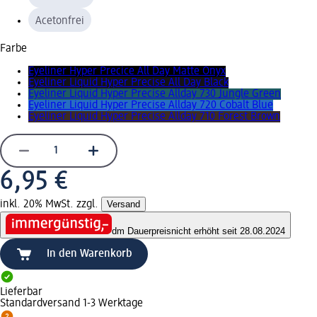
Acetonfrei
Farbe
Eyeliner Hyper Precice All Day Matte Onyx
Eyeliner Liquid Hyper Precise All Day Black
Eyeliner Liquid Hyper Precise Allday 730 Jungle Green
Eyeliner Liquid Hyper Precise Allday 720 Cobalt Blue
Eyeliner Liquid Hyper Precise Allday 710 Forest Brown
6,95 €
inkl. 20% MwSt. zzgl.
Versand
dm Dauerpreis
nicht erhöht seit 28.08.2024
In den Warenkorb
Lieferbar
Standardversand 1-3 Werktage