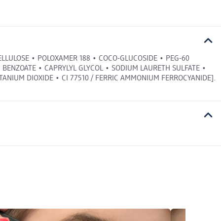
LLULOSE • POLOXAMER 188 • COCO-GLUCOSIDE • PEG-60
 BENZOATE • CAPRYLYL GLYCOL • SODIUM LAURETH SULFATE •
TITANIUM DIOXIDE • CI 77510 / FERRIC AMMONIUM FERROCYANIDE].