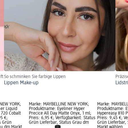
ft
So schminken Sie farbige Lippen
Präzis
Lippen Make-up
Lidstr
 NEW YORK;
Marke: MAYBELLINE NEW YORK;
Marke: MAYBEL
er Liquid
Produktname: Eyeliner Hyper
Produktname: Ey
 720 Cobalt
Precice All Day Matte Onyx, 1 ml;
Hypereasy 810 P
95 €;
Preis: 6,95 €; Verfügbarkeit: Status
Preis: 9,45 €; V
s Grün
Grün Lieferbar, Status Grau dm
Grün Lieferbar,
rau dm Markt
Markt wählen