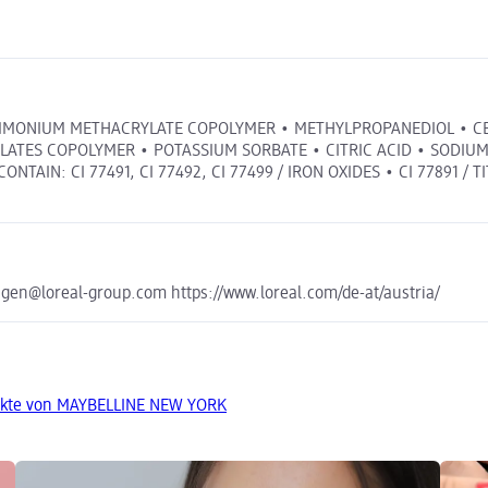
/AMMONIUM METHACRYLATE COPOLYMER • METHYLPROPANEDIOL • CE
ATES COPOLYMER • POTASSIUM SORBATE • CITRIC ACID • SODIUM
AIN: CI 77491, CI 77492, CI 77499 / IRON OXIDES • CI 77891 / 
en@loreal-group.com https://www.loreal.com/de-at/austria/
ukte von MAYBELLINE NEW YORK