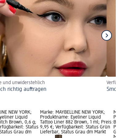
e und unwiderstehlich
Verführerisch
ich richtig auftragen
Smokey Eyes:
LINE NEW YORK;
Marke: MAYBELLINE NEW YORK;
Marke: MAY
eliner Liquid
Produktname: Eyeliner Liquid
Produktname
itch Brown, 0,6 g;
Tattoo Liner 882 Brown, 1 ml; Preis:
Brush Tip Li
erfügbarkeit: Status
9,95 €; Verfügbarkeit: Status Grün
Preis: 9,45 
 Status Grau dm
Lieferbar, Status Grau dm Markt
Grün Liefer
Markt wähl