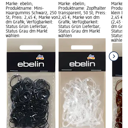
Marke: ebelin;
Marke: ebelin;
Marke: e
Produktname: Mini-
Produktname: Zopfhalter
Produkt
Haargummis Schwarz, 250
transparent, 50 St; Preis:
klein bra
St; Preis: 2,45 €; Marke von
2,45 €; Marke von dm
2,45 €; G
dm Grafik; Verfügbarkeit:
Grafik; Verfügbarkeit:
(2,45 € j
Status Grün Lieferbar,
Status Grün Lieferbar,
dm Grafi
Status Grau dm Markt
Status Grau dm Markt
Status G
wählen
wählen
Status G
wählen