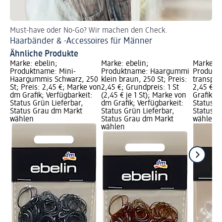
Must-have oder No-Go? Wir machen den Check.
Ent
Haarbänder & -Accessoires für Männer
Fr
Ähnliche Produkte
Marke: ebelin;
Marke: ebelin;
Marke: e
Produktname: Mini-
Produktname: Haargummi
Produktn
Haargummis Schwarz, 250
klein braun, 250 St; Preis:
transpare
St; Preis: 2,45 €; Marke von
2,45 €; Grundpreis: 1 St
2,45 €; 
dm Grafik; Verfügbarkeit:
(2,45 € je 1 St); Marke von
Grafik; V
Status Grün Lieferbar,
dm Grafik; Verfügbarkeit:
Status G
Status Grau dm Markt
Status Grün Lieferbar,
Status G
wählen
Status Grau dm Markt
wählen
wählen