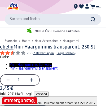
Suchen und finden
IMMERGÜNSTIG online einkaufen
Startseite
Haare
Haar-Accessoires
Haargummi
ebelin
Mini-Haargummis transparent, 250 St
2.5
(
2 Bewertungen
|
Frage stellen
)
Farbe
Mini-Haargummis Schwarz
Mini-Haargummis transparent
2,45 €
inkl. 20% MwSt. zzgl.
Versand
dm Dauerpreis
nicht erhöht seit 22.02.2017