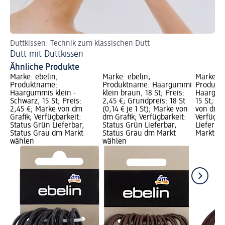
Duttkissen: Technik zum klassischen Dutt
Mu
Dutt mit Duttkissen
Ha
Ähnliche Produkte
Marke: ebelin;
Marke: ebelin;
Marke: e
Produktname:
Produktname: Haargummi
Produkt
Haargummis klein -
klein braun, 18 St; Preis:
Haargum
Schwarz, 15 St; Preis:
2,45 €; Grundpreis: 18 St
15 St; Pr
2,45 €; Marke von dm
(0,14 € je 1 St); Marke von
von dm G
Grafik; Verfügbarkeit:
dm Grafik; Verfügbarkeit:
Verfügba
Status Grün Lieferbar,
Status Grün Lieferbar,
Lieferba
Status Grau dm Markt
Status Grau dm Markt
Markt w
wählen
wählen