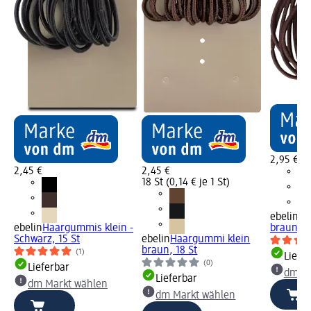
2,95 €
2,45 €
2,45 €
18 St (0,14 € je 1 St)
ebelin
Ha
ebelin
Haargummis klein -
braun, 1
Schwarz, 15 St
ebelin
Haargummi klein
braun, 18 St
(1)
Liefe
(0)
Lieferbar
dm Ma
Lieferbar
dm Markt wählen
dm Markt wählen