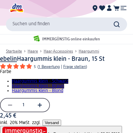
Suchen und finden
IMMERGÜNSTIG online einkaufen
Startseite
Haare
Haar-Accessoires
Haargummi
ebelin
Haargummis klein - Braun, 15 St
5
(
1 Bewertung
|
Frage stellen
)
Farbe
Haargummis klein - Schwarz
Haargummis klein - Braun
Haargummis klein - Blond
2,45 €
inkl. 20% MwSt. zzgl.
Versand