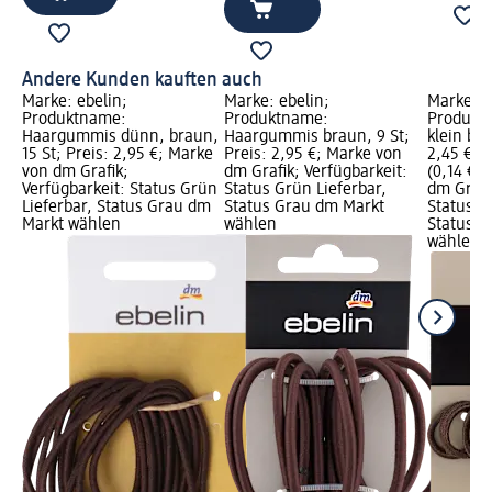
Andere Kunden kauften auch
Marke: ebelin;
Marke: ebelin;
Marke: e
Produktname:
Produktname:
Produkt
Haargummis dünn, braun,
Haargummis braun, 9 St;
klein bra
15 St; Preis: 2,95 €; Marke
Preis: 2,95 €; Marke von
2,45 €; 
von dm Grafik;
dm Grafik; Verfügbarkeit:
(0,14 € j
Verfügbarkeit: Status Grün
Status Grün Lieferbar,
dm Grafi
Lieferbar, Status Grau dm
Status Grau dm Markt
Status G
Markt wählen
wählen
Status G
wählen