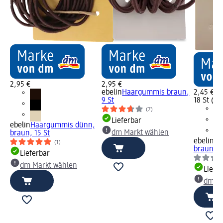
2,95 €
2,95 €
ebelin
Haargummis braun,
2,45 €
9 St
18 St (0,1
(7)
Lieferbar
ebelin
Haargummis dünn,
dm Markt wählen
braun, 15 St
ebelin
Ha
(1)
braun, 1
Lieferbar
dm Markt wählen
Liefe
dm Ma