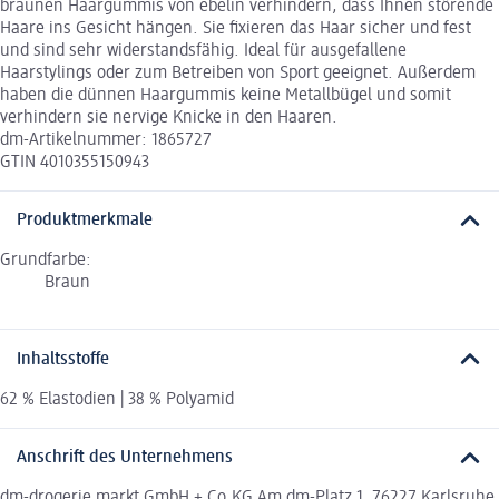
braunen Haargummis von ebelin verhindern, dass Ihnen störende
Haare ins Gesicht hängen. Sie fixieren das Haar sicher und fest
und sind sehr widerstandsfähig. Ideal für ausgefallene
Haarstylings oder zum Betreiben von Sport geeignet. Außerdem
haben die dünnen Haargummis keine Metallbügel und somit
verhindern sie nervige Knicke in den Haaren.
dm-Artikelnummer: 1865727
GTIN 4010355150943
Produktmerkmale
Grundfarbe:
Braun
Inhaltsstoffe
62 % Elastodien | 38 % Polyamid
Anschrift des Unternehmens
dm-drogerie markt GmbH + Co.KG Am dm-Platz 1, 76227 Karlsruhe