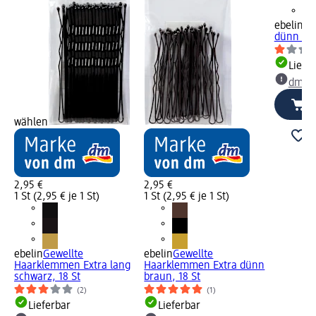
ebelin
Ha
dünn - Go
Liefe
dm Ma
wählen
2,95 €
2,95 €
1 St (2,95 € je 1 St)
1 St (2,95 € je 1 St)
ebelin
Gewellte
ebelin
Gewellte
Haarklemmen Extra lang
Haarklemmen Extra dünn
schwarz, 18 St
braun, 18 St
(2)
(1)
Lieferbar
Lieferbar