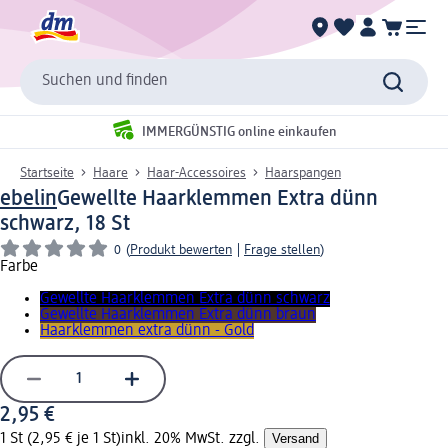
Suchen und finden
IMMERGÜNSTIG online einkaufen
Startseite
Haare
Haar-Accessoires
Haarspangen
ebelin
Gewellte Haarklemmen Extra dünn
schwarz, 18 St
0
(
Produkt bewerten
|
Frage stellen
)
Farbe
Gewellte Haarklemmen Extra dünn schwarz
Gewellte Haarklemmen Extra dünn braun
Haarklemmen extra dünn - Gold
2,95 €
1 St (2,95 € je 1 St)
inkl. 20% MwSt. zzgl.
Versand