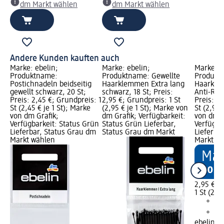
dm Markt wählen
dm Markt wählen
Andere Kunden kauften auch
Marke: ebelin;
Marke: ebelin;
Marke: e
Produktname:
Produktname: Gewellte
Produkt
Postichnadeln beidseitig
Haarklemmen Extra lang
Haarkle
gewellt schwarz, 20 St;
schwarz, 18 St; Preis:
Anti-Ruts
Preis: 2,45 €; Grundpreis: 1
2,95 €; Grundpreis: 1 St
Preis: 2,
St (2,45 € je 1 St); Marke
(2,95 € je 1 St); Marke von
St (2,95 
von dm Grafik;
dm Grafik; Verfügbarkeit:
von dm G
Verfügbarkeit: Status Grün
Status Grün Lieferbar,
Verfügba
Lieferbar, Status Grau dm
Status Grau dm Markt
Lieferba
Markt wählen
Markt w
2,95 €
1 St (2,95
ebelin
Ge