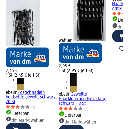
Haarkle
Anti-Ruts
Liefe
dm Ma
wählen
2,95 €
2,45 €
1 St (2,95 € je 1 St)
1 St (2,45 € je 1 St)
ebelin
Postichnadeln
ebelin
Gewellte
beidseitig gewellt schwarz,
Haarklemmen Extra lang
20 St
schwarz, 18 St
(2)
(2)
Lieferbar
Lieferbar
dm Markt wählen
dm Markt wählen