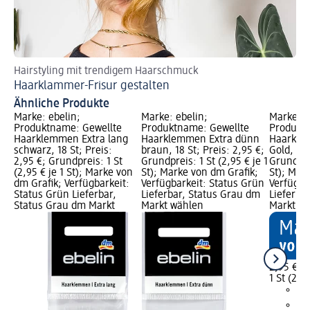
Hairstyling mit trendigem Haarschmuck
Du
Haarklammer-Frisur gestalten
Du
Ähnliche Produkte
Marke: ebelin;
Marke: ebelin;
Marke: e
Produktname: Gewellte
Produktname: Gewellte
Produkt
Haarklemmen Extra lang
Haarklemmen Extra dünn
Haarkle
schwarz, 18 St; Preis:
braun, 18 St; Preis: 2,95 €;
Gold, 18 
2,95 €; Grundpreis: 1 St
Grundpreis: 1 St (2,95 € je 1
Grundprei
(2,95 € je 1 St); Marke von
St); Marke von dm Grafik;
St); Mar
dm Grafik; Verfügbarkeit:
Verfügbarkeit: Status Grün
Verfügba
Status Grün Lieferbar,
Lieferbar, Status Grau dm
Lieferba
Status Grau dm Markt
Markt wählen
Markt w
2,95 €
1 St (2,95