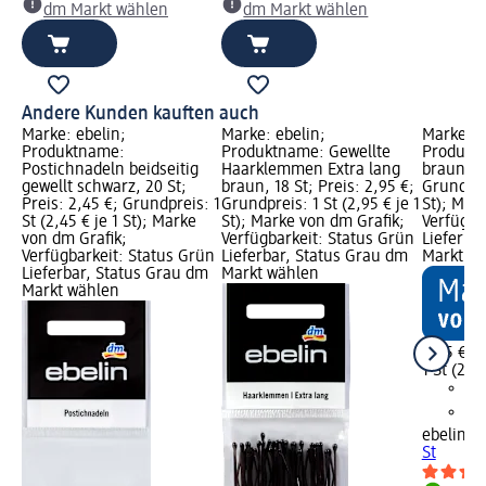
dm Markt wählen
dm Markt wählen
Andere Kunden kauften auch
Marke: ebelin;
Marke: ebelin;
Marke: e
Produktname:
Produktname: Gewellte
Produkt
Postichnadeln beidseitig
Haarklemmen Extra lang
braun, 2 
gewellt schwarz, 20 St;
braun, 18 St; Preis: 2,95 €;
Grundprei
Preis: 2,45 €; Grundpreis: 1
Grundpreis: 1 St (2,95 € je 1
St); Mar
St (2,45 € je 1 St); Marke
St); Marke von dm Grafik;
Verfügba
von dm Grafik;
Verfügbarkeit: Status Grün
Lieferba
Verfügbarkeit: Status Grün
Lieferbar, Status Grau dm
Markt w
Lieferbar, Status Grau dm
Markt wählen
Markt wählen
2,95 €
1 St (2,95
ebelin
Ha
St