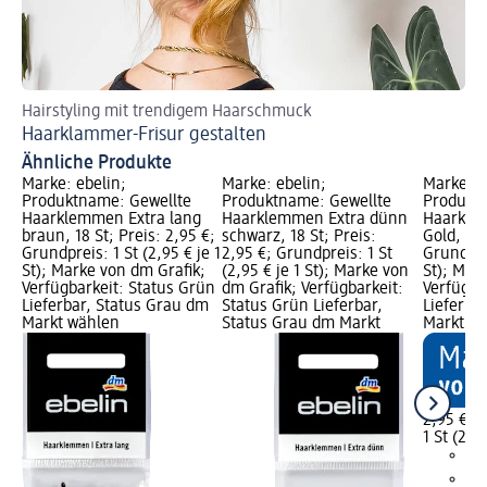
Hairstyling mit trendigem Haarschmuck
Du
Haarklammer-Frisur gestalten
Du
Ähnliche Produkte
Marke: ebelin;
Marke: ebelin;
Marke: e
Produktname: Gewellte
Produktname: Gewellte
Produkt
Haarklemmen Extra lang
Haarklemmen Extra dünn
Haarkle
braun, 18 St; Preis: 2,95 €;
schwarz, 18 St; Preis:
Gold, 18 
Grundpreis: 1 St (2,95 € je 1
2,95 €; Grundpreis: 1 St
Grundprei
St); Marke von dm Grafik;
(2,95 € je 1 St); Marke von
St); Mar
Verfügbarkeit: Status Grün
dm Grafik; Verfügbarkeit:
Verfügba
Lieferbar, Status Grau dm
Status Grün Lieferbar,
Lieferba
Markt wählen
Status Grau dm Markt
Markt w
2,95 €
1 St (2,95