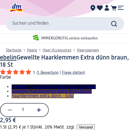
Suchen und finden
IMMERGÜNSTIG online einkaufen
Startseite
Haare
Haar-Accessoires
Haarspangen
ebelin
Gewellte Haarklemmen Extra dünn braun,
18 St
5
(
1 Bewertung
|
Frage stellen
)
Farbe
Gewellte Haarklemmen Extra dünn schwarz
Gewellte Haarklemmen Extra dünn braun
Haarklemmen extra dünn - Gold
2,95 €
1 St (2,95 € je 1 St)
inkl. 20% MwSt. zzgl.
Versand