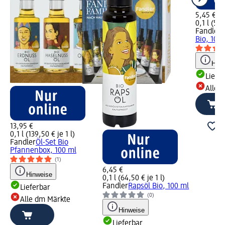
5,45 €
0,1 l (54,
Fandler
S
Bio, 100
Hinw
Liefe
Alle 
13,95 €
0,1 l (139,50 € je 1 l)
Fandler
Öl-Set Bio
Pfannenbox, 100 ml
(1)
6,45 €
Hinweise
0,1 l (64,50 € je 1 l)
Fandler
Rapsöl Bio, 100 ml
Lieferbar
(0)
Alle dm Märkte
Hinweise
Lieferbar