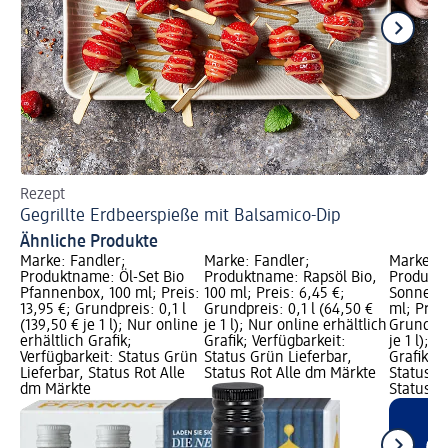
Rezept
Re
Gegrillte Erdbeerspieße mit Balsamico-Dip
Ve
Ähnliche Produkte
Marke: Fandler;
Marke: Fandler;
Marke: F
Produktname: Öl-Set Bio
Produktname: Rapsöl Bio,
Produkt
Pfannenbox, 100 ml; Preis:
100 ml; Preis: 6,45 €;
Sonnenbl
13,95 €; Grundpreis: 0,1 l
Grundpreis: 0,1 l (64,50 €
ml; Preis
(139,50 € je 1 l); Nur online
je 1 l); Nur online erhältlich
Grundprei
erhältlich Grafik;
Grafik; Verfügbarkeit:
je 1 l); 
Verfügbarkeit: Status Grün
Status Grün Lieferbar,
Grafik; V
Lieferbar, Status Rot Alle
Status Rot Alle dm Märkte
Status G
dm Märkte
Status R