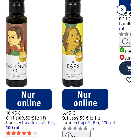
7,95 €
0,1 l (79,
Fandler
C
ml
Hinw
Liefe
Alle 
10,95 €
6,45 €
0,1 l (109,50 € je 1 l)
0,1 l (64,50 € je 1 l)
Fandler
Haselnussöl Bio,
Fandler
Rapsöl Bio, 100 ml
100 ml
(0)
(1)