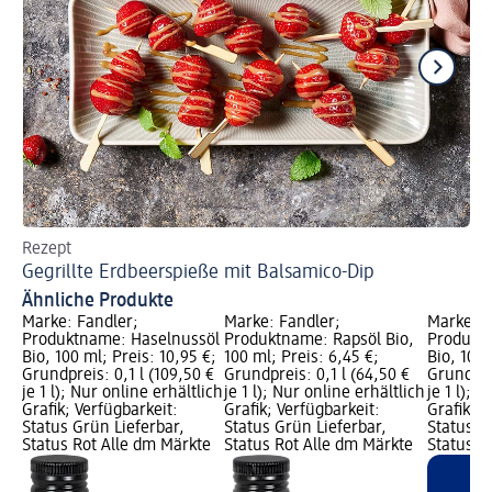
Rezept
Re
Gegrillte Erdbeerspieße mit Balsamico-Dip
Ge
Ähnliche Produkte
Marke: Fandler;
Marke: Fandler;
Marke: F
Produktname: Haselnussöl
Produktname: Rapsöl Bio,
Produkt
Bio, 100 ml; Preis: 10,95 €;
100 ml; Preis: 6,45 €;
Bio, 100 
Grundpreis: 0,1 l (109,50 €
Grundpreis: 0,1 l (64,50 €
Grundprei
je 1 l); Nur online erhältlich
je 1 l); Nur online erhältlich
je 1 l); 
Grafik; Verfügbarkeit:
Grafik; Verfügbarkeit:
Grafik; V
Status Grün Lieferbar,
Status Grün Lieferbar,
Status G
Status Rot Alle dm Märkte
Status Rot Alle dm Märkte
Status R