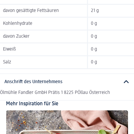
davon gesättigte Fettsäuren
21 g
Kohlenhydrate
0 g
davon Zucker
0 g
Eiweiß
0 g
Salz
0 g
Anschrift des Unternehmens
Ölmühle Fandler GmbH Prätis 1 8225 PÖllau Österreich
Mehr Inspiration für Sie