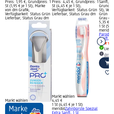
Preis: 1,95 €; Grundpreis: 1
Preis: 4,45 €; Grundpreis: 1
Sanft, 1 
St (1,95 € je 1 St); Marke
St (4,45 € je 1 St);
Grundprei
von dm Grafik;
Verfügbarkeit: Status Grün
St); Verf
Verfügbarkeit: Status Grün
Lieferbar, Status Grau dm
Grün Lie
Lieferbar, Status Grau dm
Grau dm
5,35 €
1 St (5,35
meridol
Z
Parodont
Sanft, 1 
Liefe
dm Ma
Markt wählen
Markt wählen
4,45 €
1 St (4,45 € je 1 St)
meridol
Zahnbürste Spezial
Extra Sanft, 1 St