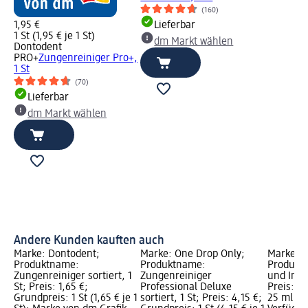
(160)
1,95 €
Lieferbar
1 St (1,95 € je 1 St)
dm Markt wählen
Dontodent
PRO+
Zungenreiniger Pro+,
1 St
(70)
Lieferbar
dm Markt wählen
Andere Kunden kauften auch
Marke: Dontodent;
Marke: One Drop Only;
Marke: O
Produktname:
Produktname:
Produkt
Zungenreiniger sortiert, 1
Zungenreiniger
und Inte
St; Preis: 1,65 €;
Professional Deluxe
Preis: 4
Grundpreis: 1 St (1,65 € je 1
sortiert, 1 St; Preis: 4,15 €;
25 ml (17