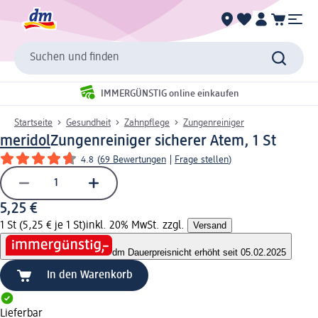
Suchen und finden
IMMERGÜNSTIG online einkaufen
Startseite
Gesundheit
Zahnpflege
Zungenreiniger
meridol
Zungenreiniger sicherer Atem, 1 St
4.8
(
69 Bewertungen
|
Frage stellen
)
5,25 €
1 St (5,25 € je 1 St)
inkl. 20% MwSt. zzgl.
Versand
dm Dauerpreis
nicht erhöht seit 05.02.2025
In den Warenkorb
Lieferbar