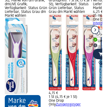
St); Marke von dm Grafik,
Grundpreis: 1 St (4,15 € je 1
Verfügba
dmLIVE Grafik;
St); Verfügbarkeit: Status
Lieferba
Verfügbarkeit: Status Grün
Grün Lieferbar, Status
Markt w
Lieferbar, Status Grau dm
Grau dm Markt wählen
4,25 €
Markt wählen
25 ml (17
One Dro
Interden
Hinw
Liefe
dm Ma
4,15 €
1 St (4,15 € je 1 St)
One Drop
Only
Zungenreiniger