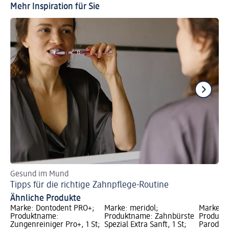
Mehr Inspiration für Sie
Gesund im Mund
Mu
Tipps für die richtige Zahnpflege-Routine
Da
Ähnliche Produkte
Marke: Dontodent PRO+;
Marke: meridol;
Marke: m
Produktname:
Produktname: Zahnbürste
Produkt
Zungenreiniger Pro+, 1 St;
Spezial Extra Sanft, 1 St;
Parodont