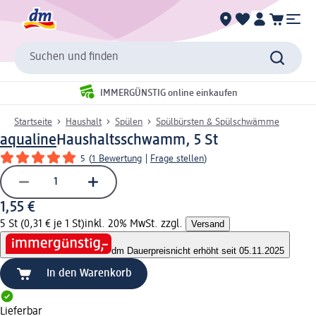
Suchen und finden
IMMERGÜNSTIG online einkaufen
Startseite
Haushalt
Spülen
Spülbürsten & Spülschwämme
aqualine
Haushaltsschwamm, 5 St
5
(
1 Bewertung
|
Frage stellen
)
1,55 €
5 St (0,31 € je 1 St)
inkl. 20% MwSt. zzgl.
Versand
dm Dauerpreis
nicht erhöht seit 05.11.2025
In den Warenkorb
Lieferbar