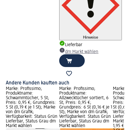
Hinweise
Lieferbar
dm Markt wählen
Andere Kunden kauften auch
Marke: Profissimo;
Marke: Profissimo;
Marke: w
Produktname:
Produktname:
Produkt
Schwammtücher, 5 St;
Allzwecktücher sortiert, 6
Schwamm
Preis: 0,95 €; Grundpreis:
St; Preis: 0,95 €;
Preis: 1,
5 St (0,19 € je 1 St); Marke
Grundpreis: 6 St (0,16 € je 1
St (0,65 €
von dm Grafik;
St); Marke von dm Grafik;
Verfügba
Verfügbarkeit: Status Grün
Verfügbarkeit: Status Grün
Lieferba
Lieferbar, Status Grau dm
Lieferbar, Status Grau dm
Markt w
Markt wählen
Markt wählen
1,95 €