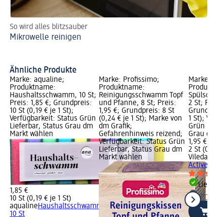
So wird alles blitzsauber
Gl
Mikrowelle reinigen
Sp
Ge
ri
Ähnliche Produkte
Marke: aqualine;
Marke: Profissimo;
Marke: V
Produktname:
Produktname:
Produkt
Haushaltsschwamm, 10 St;
Reinigungsschwamm Topf
Spülsch
Preis: 1,85 €; Grundpreis:
und Pfanne, 8 St; Preis:
2 St; Pre
10 St (0,19 € je 1 St);
1,95 €; Grundpreis: 8 St
Grundprei
Verfügbarkeit: Status Grün
(0,24 € je 1 St); Marke von
1 St); Ve
Lieferbar, Status Grau dm
dm Grafik;
Grün Lie
Markt wählen
Gefahrenhinweis reizend;
Grau dm
Verfügbarkeit: Status Grün
1,95 €
Lieferbar, Status Grau dm
2 St (0,98
Markt wählen
Vileda
Sp
Active, 2
Liefe
1,85 €
dm Ma
10 St (0,19 € je 1 St)
aqualine
Haushaltsschwamm,
10 St